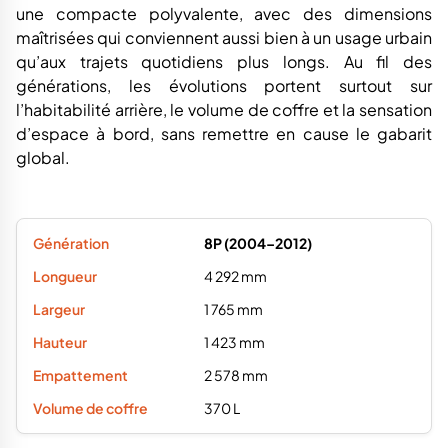
8P (2004–2012)
4 292 mm
1 765 mm
1 423 mm
2 578 mm
370 L
8V (2012–2020)
4 310 mm
1 785 mm
1 425 mm
2 636 mm