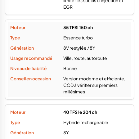
Ville, route, autoroute
Bonne
Version moderne et efficiente,
COD à vérifier sur premiers
millésimes
40 TFSI e 204 ch
Hybride rechargeable
8Y
Trajets urbains avec recharge
Correcte
Vérifier état batterie et
historique de charge