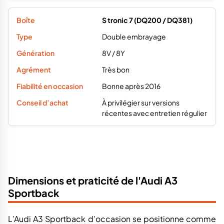
Bonne après 2016
À privilégier sur versions
récentes avec entretien régulier
Dimensions et praticité de l'Audi A3
Sportback
L’Audi A3 Sportback d’occasion se positionne comme
une compacte polyvalente, avec des dimensions
maîtrisées qui conviennent aussi bien à un usage urbain
qu’aux trajets quotidiens plus longs. Au fil des
générations, les évolutions portent surtout sur
l’habitabilité arrière, le volume de coffre et la sensation
d’espace à bord, sans remettre en cause le gabarit
global.