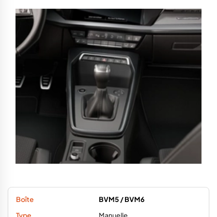
BVM5 / BVM6
Manuelle
8P / 8V / 8Y
Correct à bon
Bonne
Choix le plus sûr à long terme,
embrayage à surveiller sur forts