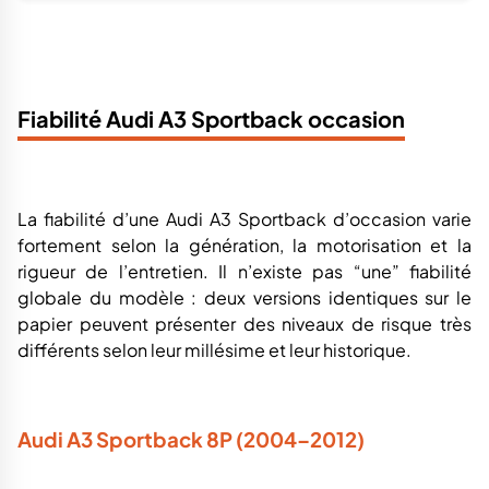
La fiabilité d’une Audi A3 Sportback d’occasion varie
fortement selon la génération, la motorisation et la
rigueur de l’entretien. Il n’existe pas “une” fiabilité
globale du modèle : deux versions identiques sur le
papier peuvent présenter des niveaux de risque très
différents selon leur millésime et leur historique.
Audi A3 Sportback 8P (2004–2012)
Sur cette génération l’âge et le kilométrage jouent un
rôle déterminant. Les moteurs essence 2.0 FSI et
certains 2.0 TFSI des premiers millésimes sont connus
pour une consommation d’huile excessive et des
problèmes de segmentation.