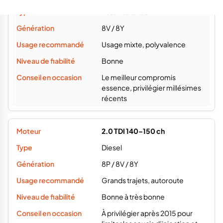
essence, privilégier millésimes
récents
2.0 TDI 140–150 ch
Diesel
8P / 8V / 8Y
Grands trajets, autoroute
Bonne à très bonne
À privilégier après 2015 pour
limiter les soucis d’injection et
EGR
35 TFSI 150 ch
Essence turbo
8V restylée / 8Y