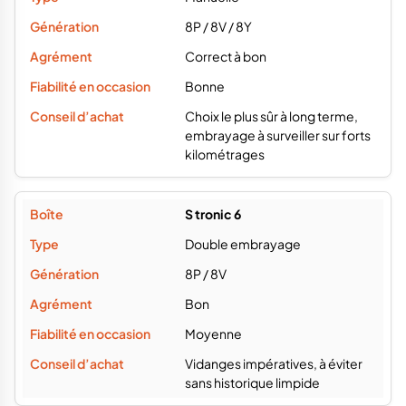
kilométrages
S tronic 6
Double embrayage
8P / 8V
Bon
Moyenne
Vidanges impératives, à éviter
sans historique limpide
S tronic 7 (DQ200 / DQ381)
Double embrayage
8V / 8Y
Très bon