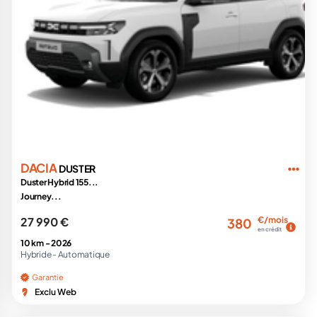
DACIA
DUSTER
Duster Hybrid 155...
Journey...
27 990 €
€/mois
380
en crédit
10 km -
2026
Hybride -
Automatique
Garantie
Exclu Web