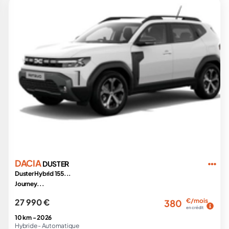
DACIA
DUSTER
Duster Hybrid 155...
Journey...
27 990 €
€/mois
380
en crédit
10 km -
2026
Hybride -
Automatique