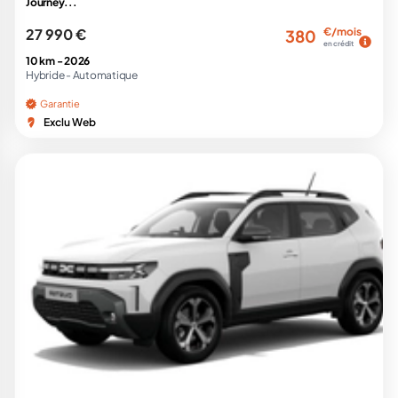
Journey...
27 990 €
€/mois
380
en crédit
10 km -
2026
Hybride -
Automatique
Garantie
Exclu Web