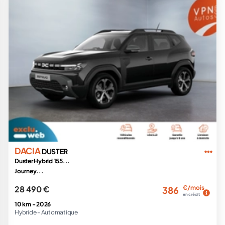
DACIA
DUSTER
Duster Hybrid 155...
Journey...
28 490 €
€/mois
386
en crédit
10 km -
2026
Hybride -
Automatique