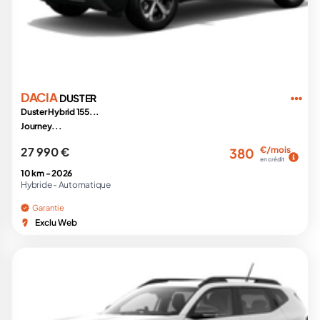
DACIA
DUSTER
Duster Hybrid 155...
Journey...
27 990 €
€/mois
380
en crédit
10 km -
2026
Hybride -
Automatique
Garantie
Exclu Web