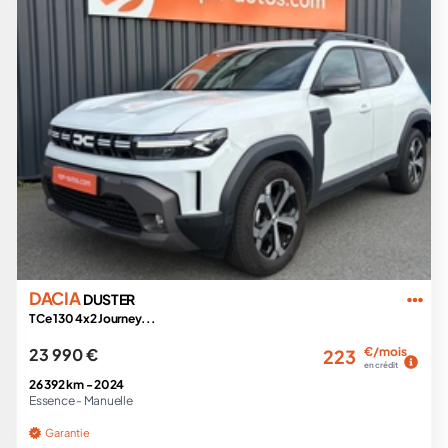
DACIA
DUSTER
TCe 130 4x2 Journey...
23 990 €
€/mois
223
en crédit
26 392 km -
2024
Essence -
Manuelle
Garantie