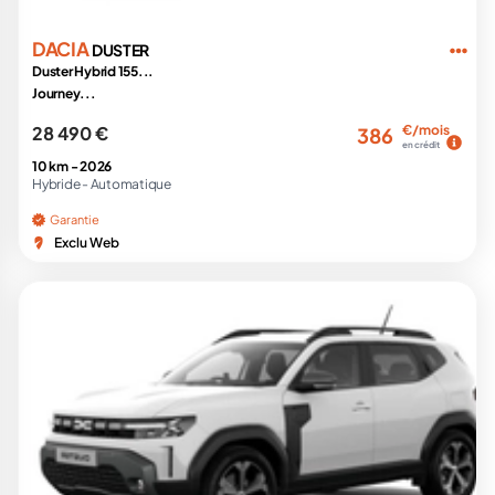
DACIA
DUSTER
Duster Hybrid 155...
Journey...
28 490 €
€/mois
386
en crédit
10 km -
2026
Hybride -
Automatique
Garantie
Exclu Web