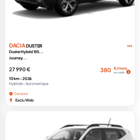
DACIA
DUSTER
Duster Hybrid 155...
Journey...
27 990 €
€/mois
380
en crédit
10 km -
2026
Hybride -
Automatique
Garantie
Exclu Web