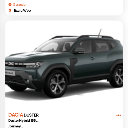
Garantie
Exclu Web
DACIA
DUSTER
Duster Hybrid 155...
Journey...