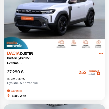
DACIA
DUSTER
Duster Hybrid 155...
Extreme...
27 990 €
€/mois
252
en LOA
10 km -
2026
Hybride -
Automatique
Garantie
Exclu Web