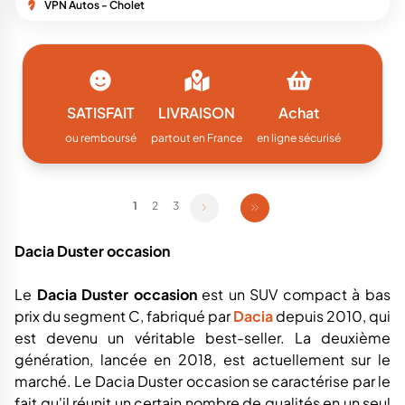
VPN Autos - Cholet
SATISFAIT
LIVRAISON
Achat
ou remboursé
partout en France
en ligne sécurisé
1
2
3
Dacia Duster occasion
Le
Dacia Duster occasion
est un SUV compact à bas
prix du segment C, fabriqué par
Dacia
depuis 2010, qui
est devenu un véritable best-seller. La deuxième
génération, lancée en 2018, est actuellement sur le
marché. Le Dacia Duster occasion se caractérise par le
fait qu'il réunit un certain nombre de qualités en un seul