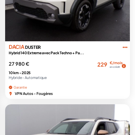
DACIA
DUSTER
Hybrid 140 Extreme avec Pack Techno + Pa...
27 980 €
€/mois
229
en crédit
10 km -
2025
Hybride -
Automatique
Garantie
VPN Autos - Fougères