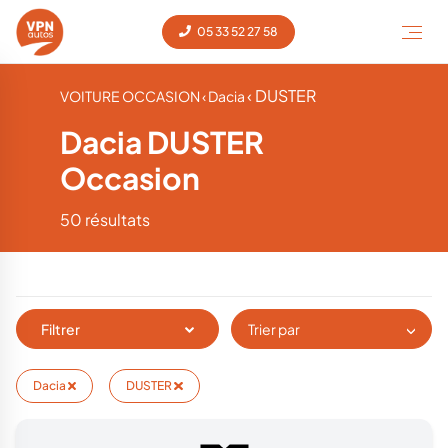
05 33 52 27 58
‹ DUSTER
VOITURE OCCASION
‹ Dacia
Dacia DUSTER
Occasion
50 résultats
Filtrer
Trier par
Dacia
DUSTER