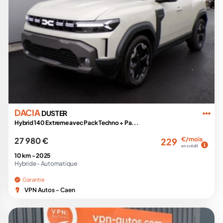
DACIA
DUSTER
Hybrid 140 Extreme avec Pack Techno + Pa...
27 980 €
€/mois
229
en crédit
10 km -
2025
Hybride -
Automatique
Garantie
VPN Autos - Caen