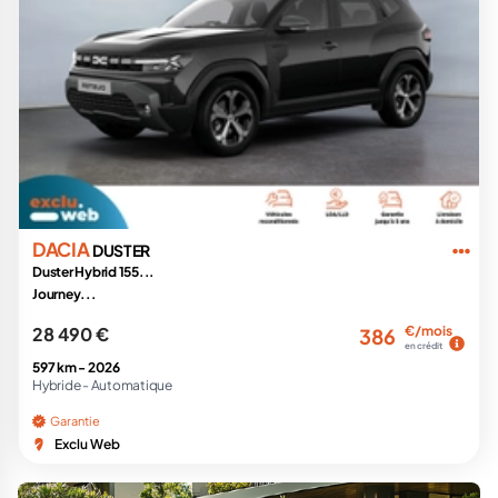
DACIA
DUSTER
Duster Hybrid 155...
Journey...
28 490 €
€/mois
386
en crédit
597 km -
2026
Hybride -
Automatique
Garantie
Exclu Web