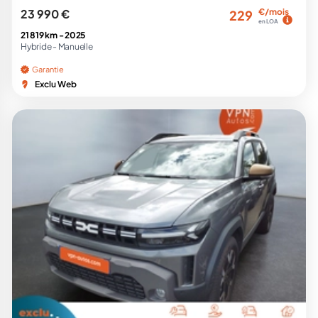
23 990 €
€/mois
229
en LOA
21 819 km -
2025
Hybride -
Manuelle
Garantie
Exclu Web