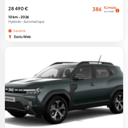
28 490 €
€/mois
386
en crédit
10 km -
2026
Hybride -
Automatique
Garantie
Exclu Web