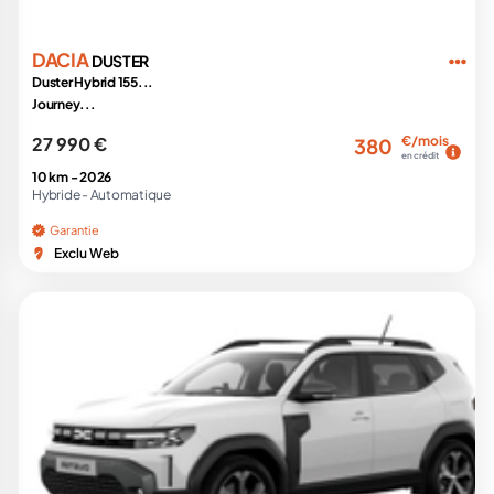
DACIA
DUSTER
Duster Hybrid 155...
Journey...
27 990 €
€/mois
380
en crédit
10 km -
2026
Hybride -
Automatique
Garantie
Exclu Web