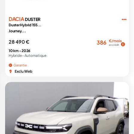
DACIA
DUSTER
Duster Hybrid 155...
Journey...
28 490 €
€/mois
386
en crédit
10 km -
2026
Hybride -
Automatique
Garantie
Exclu Web