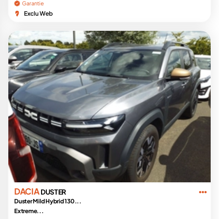
Garantie
Exclu Web
DACIA
DUSTER
Duster Mild Hybrid 130...
Extreme...