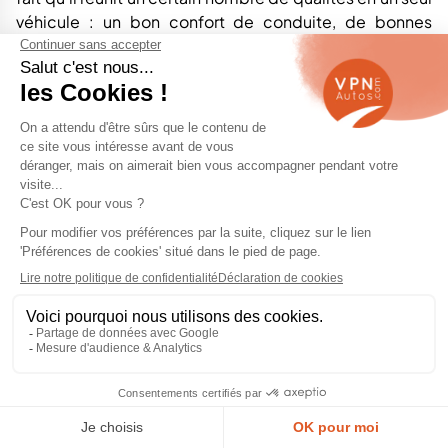
véhicule : un bon confort de conduite, de bonnes
capacités tout-terrain et un prix de départ très
compétitif. Il est fabriqué à l'usine de Pitesti en
Roumanie, une usine du Groupe Renault qui n'a pas été
en mesure de produire autant d'unités de Duster que la
forte demande l'exigeait à plusieurs reprises.
Parmi les petits SUV bon marché qui aspirent à rivaliser
avec le Dacia Duster occasion figurent d'autres SUV de
sa catégorie, tels que le
FIAT 500X occasion
, le
Jeep
Renegade occasion
, le
Renault Captur occasion
ou
le
Ssangyong Tivoli occasion.
Vous pourriez aussi aimer nos
Dacia Logan occasion
Le design de Dacia Duster occasion
Le design du Dacia Duster occasion n'a pas pour but
d'en faire une œuvre d'art : les designers de la marque