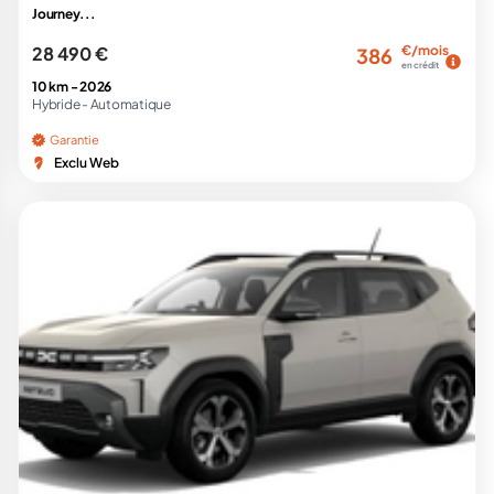
Journey...
28 490 €
€/mois
386
en crédit
10 km -
2026
Hybride -
Automatique
Garantie
Exclu Web