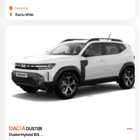
Garantie
Exclu Web
DACIA
DUSTER
Duster Hybrid 155...