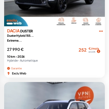
DACIA
DUSTER
Duster Hybrid 155...
Extreme...
27 990 €
€/mois
252
en LOA
10 km -
2026
Hybride -
Automatique
Garantie
Exclu Web