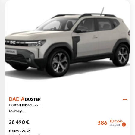
DACIA
DUSTER
Duster Hybrid 155...
Journey...
28 490 €
€/mois
386
en crédit
10 km -
2026