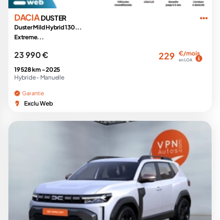
DACIA
DUSTER
Duster Mild Hybrid 130...
Extreme...
23 990 €
€/mois
229
en LOA
19 528 km -
2025
Hybride -
Manuelle
Garantie
Exclu Web