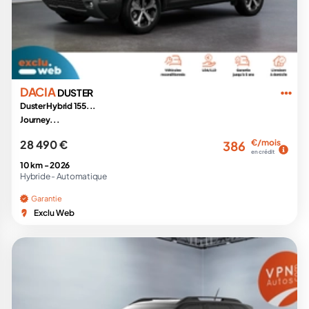
DACIA
DUSTER
Duster Hybrid 155...
Journey...
28 490 €
€/mois
386
en crédit
10 km -
2026
Hybride -
Automatique
Garantie
Exclu Web