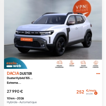
DACIA
DUSTER
Duster Hybrid 155...
Extreme...
27 990 €
€/mois
252
en LOA
10 km -
2026
Hybride -
Automatique