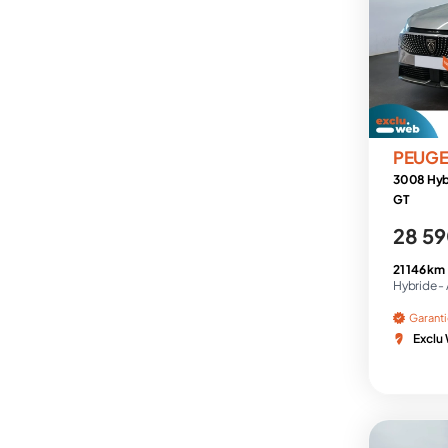
PEUG
3008 Hyb
GT
28 59
21 146 km
Hybride -
Garant
Exclu