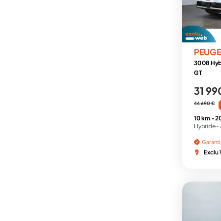
PEUG
3008 Hyb
GT
31 99
44 690 €
10 km -
2
Hybride -
Garant
Exclu