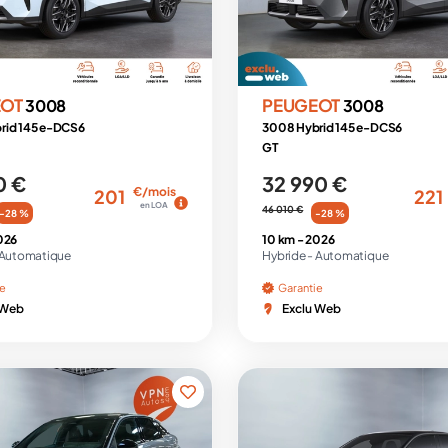
EOT
PEUGEOT
3008
3008
rid 145 e-DCS6
3008 Hybrid 145 e-DCS6
GT
0 €
32 990 €
€/mois
201
221
en LOA
46 010 €
-28 %
-28 %
026
10 km -
2026
Automatique
Hybride -
Automatique
ie
Garantie
 Web
Exclu Web