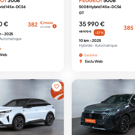
3008
5008
rid 145 e-DCS6
5008 Hybrid 145 e-DCS6
GT
0 €
35 990 €
€/mois
382
385
en crédit
48 970 €
-27 %
m -
2025
Automatique
10 km -
2025
Hybride -
Automatique
ie
 Web
Garantie
Exclu Web