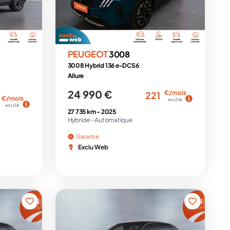
PEUGEOT
3008
3008 Hybrid 136 e-DCS6
Allure
24 990 €
€/mois
221
€/mois
en LOA
en LOA
27 735 km -
2025
Hybride -
Automatique
Garantie
Exclu Web