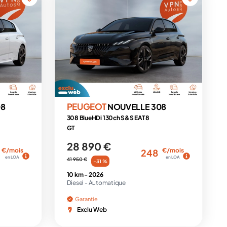
PEUGEOT
08
NOUVELLE 308
308 BlueHDi 130ch S&S EAT8
GT
28 890 €
€/mois
€/mois
248
en LOA
en LOA
41 950 €
-31 %
10 km -
2026
Diesel -
Automatique
Garantie
Exclu Web