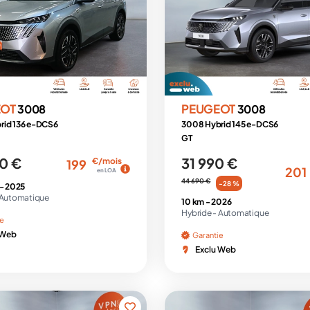
EOT
PEUGEOT
3008
3008
rid 136 e-DCS6
3008 Hybrid 145 e-DCS6
GT
0 €
31 990 €
€/mois
199
201
en LOA
44 690 €
-28 %
 -
2025
Automatique
10 km -
2026
Hybride -
Automatique
ie
 Web
Garantie
Exclu Web