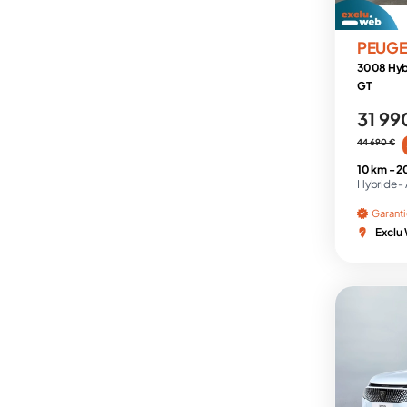
PEUG
3008 Hyb
GT
31 99
44 690 €
10 km -
2
Hybride -
Garant
Exclu