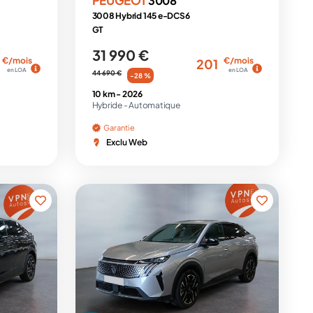
3008
3008 Hybrid 145 e-DCS6
GT
31 990 €
€/mois
€/mois
201
en LOA
en LOA
44 690 €
-28 %
10 km -
2026
Hybride -
Automatique
Garantie
Exclu Web