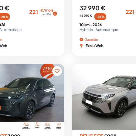
0 €
32 990 €
€/mois
221
221
en LOA
46 010 €
-28 %
-28 %
026
10 km -
2026
Automatique
Hybride -
Automatique
ie
Garantie
 Web
Exclu Web
EOT
PEUGEOT