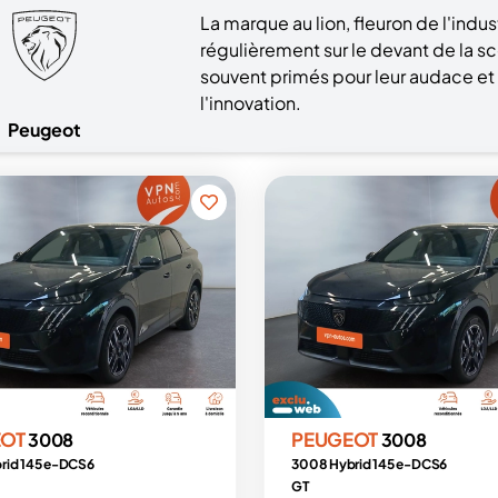
La marque au lion, fleuron de l'indus
régulièrement sur le devant de la 
souvent primés pour leur audace et 
l'innovation.
Peugeot
EOT
PEUGEOT
3008
3008
rid 145 e-DCS6
3008 Hybrid 145 e-DCS6
GT