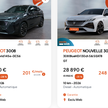
EOT
PEUGEOT
3008
NOUVELLE 3
rid 145 e-DCS6
308 BlueHDi 130ch S&S EAT8
GT
0 €
28 890 €
€/mois
201
248
en LOA
41 950 €
-28 %
-31 %
026
10 km -
2026
Automatique
Diesel -
Automatique
ie
Garantie
 Web
Exclu Web