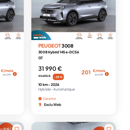
PEUGEOT
3008
3008 Hybrid 145 e-DCS6
GT
31 990 €
€/mois
€/mois
201
en LOA
en LOA
44 690 €
-28 %
10 km -
2026
Hybride -
Automatique
Garantie
Exclu Web