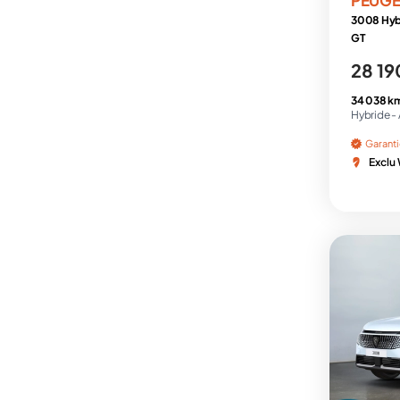
3008 Hyb
GT
28 19
34 038 k
Hybride -
Garant
Exclu