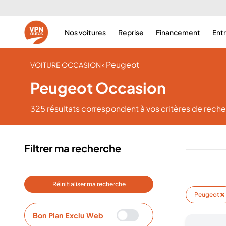
Nos voitures
Reprise
Financement
Ent
‹ Peugeot
VOITURE OCCASION
Peugeot Occasion
325 résultats
correspondent à vos critères de rech
Filtrer ma recherche
Réinitialiser ma recherche
Peugeot
Bon Plan Exclu Web