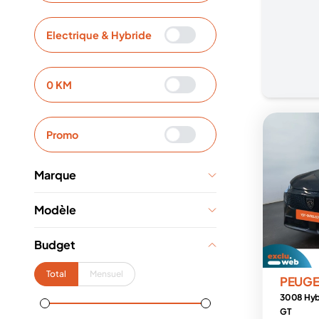
Electrique & Hybride
0 KM
Promo
Marque
Modèle
Budget
Total
Mensuel
PEUG
3008 Hyb
GT