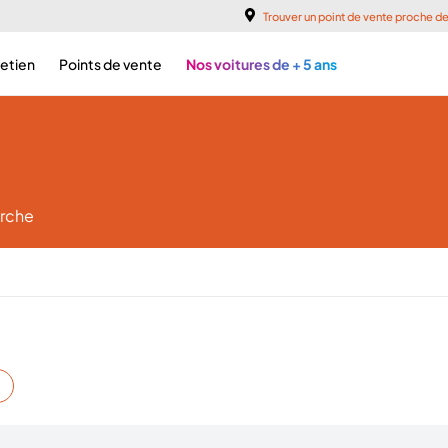
Trouver un point de vente proche d
retien
Points de vente
Nos voitures de + 5 ans
erche