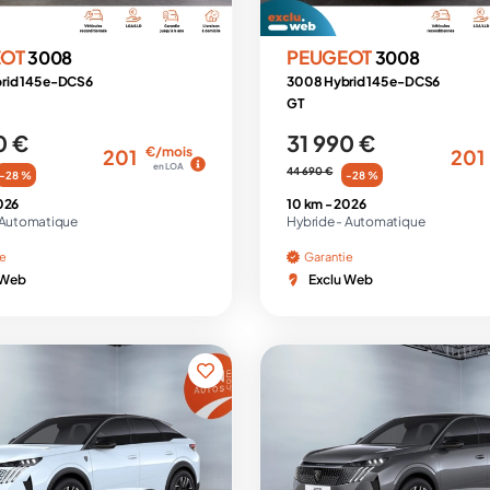
EOT
PEUGEOT
3008
3008
rid 145 e-DCS6
3008 Hybrid 145 e-DCS6
GT
0 €
31 990 €
€/mois
201
201
en LOA
44 690 €
-28 %
-28 %
026
10 km -
2026
Automatique
Hybride -
Automatique
ie
Garantie
 Web
Exclu Web