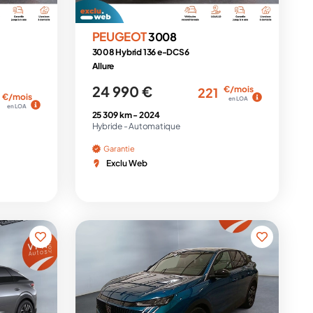
PEUGEOT
3008
3008 Hybrid 136 e-DCS6
Allure
24 990 €
€/mois
221
€/mois
en LOA
en LOA
25 309 km -
2024
Hybride -
Automatique
Garantie
Exclu Web