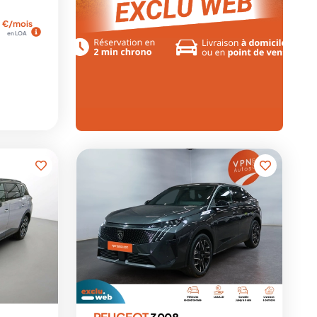
€/mois
en LOA
PEUGEOT