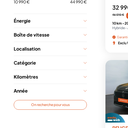
10 990 €
44 990 €
32 99
46 010 €
Énergie
10 km -
2
Hybride -
Boîte de vitesse
Garant
Exclu
Localisation
Catégorie
Kilomètres
Année
On recherche pour vous
PEUG