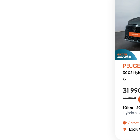
PEUG
3008 Hyb
GT
31 99
44 690 €
10 km -
2
Hybride -
Garant
Exclu