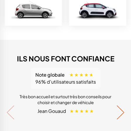
ILS NOUS FONT CONFIANCE
Note globale
96% d'utilisateurs satisfaits
Très bon accueil et surtout très bon conseils pour
Great 
choisir et changer de véhicule
the wh
in 
Jean Gouaud