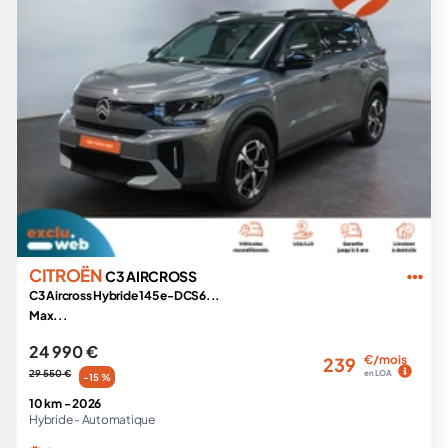
CITROËN
C3 AIRCROSS
C3 Aircross Hybride 145 e-DCS6...
Max...
24 990 €
€/mois
239
29 550 €
en LOA
-15 %
10 km -
2026
Hybride -
Automatique