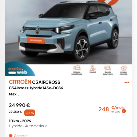
CITROËN
C3 AIRCROSS
C3 Aircross Hybride 145 e-DCS6...
Max...
24 990 €
€/mois
248
29 350 €
en LOA
-15 %
10 km -
2026
Hybride -
Automatique
Garantie