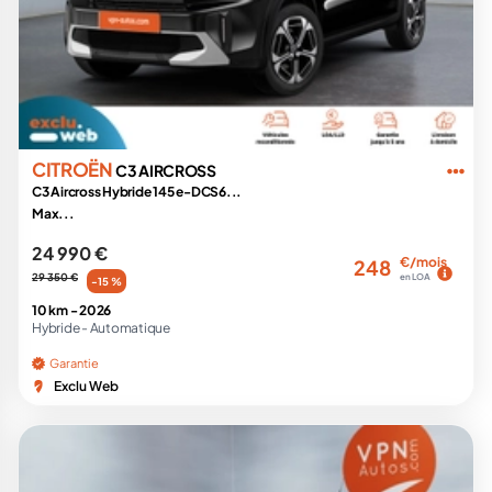
CITROËN
C3 AIRCROSS
C3 Aircross Hybride 145 e-DCS6...
Max...
24 990 €
€/mois
248
29 350 €
en LOA
-15 %
10 km -
2026
Hybride -
Automatique
Garantie
Exclu Web