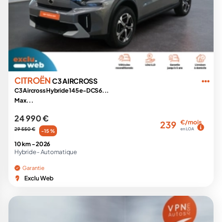
CITROËN
C3 AIRCROSS
C3 Aircross Hybride 145 e-DCS6...
Max...
24 990 €
€/mois
239
29 550 €
en LOA
-15 %
10 km -
2026
Hybride -
Automatique
Garantie
Exclu Web