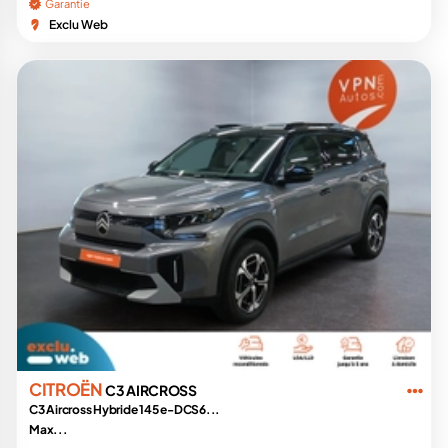
Garantie
Exclu Web
CITROËN
C3 AIRCROSS
C3 Aircross Hybride 145 e-DCS6...
Max...