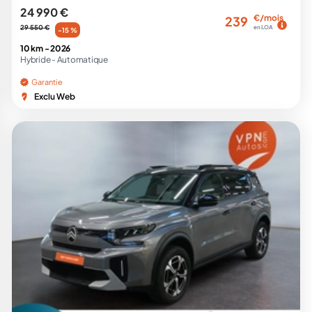
24 990 €
€/mois
239
29 550 €
en LOA
-15 %
10 km -
2026
Hybride -
Automatique
Garantie
Exclu Web