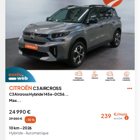
CITROËN
C3 AIRCROSS
C3 Aircross Hybride 145 e-DCS6...
Max...
24 990 €
€/mois
239
29 550 €
en LOA
-15 %
10 km -
2026
Hybride -
Automatique