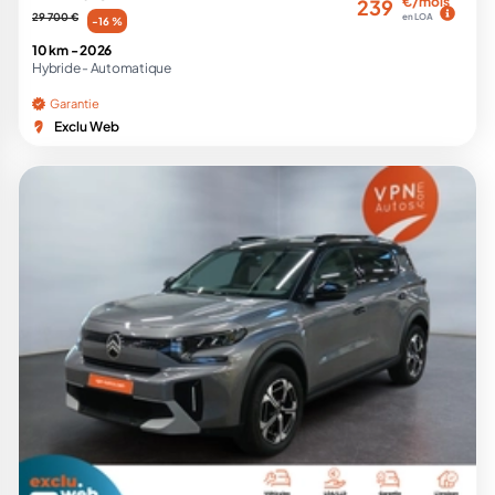
€/mois
239
29 700 €
en LOA
-16 %
10 km -
2026
Hybride -
Automatique
Garantie
Exclu Web