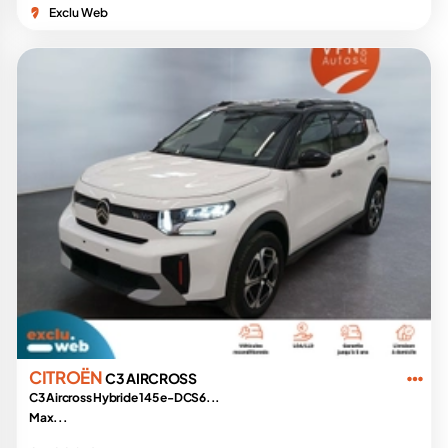
Exclu Web
CITROËN
C3 AIRCROSS
C3 Aircross Hybride 145 e-DCS6...
Max...