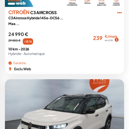
CITROËN
C3 AIRCROSS
C3 Aircross Hybride 145 e-DCS6...
Max...
24 990 €
€/mois
239
29 550 €
en LOA
-15 %
10 km -
2026
Hybride -
Automatique
Garantie
Exclu Web