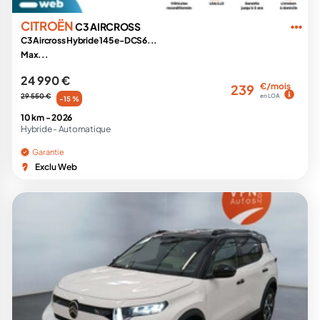
CITROËN
C3 AIRCROSS
C3 Aircross Hybride 145 e-DCS6...
Max...
24 990 €
€/mois
239
29 550 €
en LOA
-15 %
10 km -
2026
Hybride -
Automatique
Garantie
Exclu Web