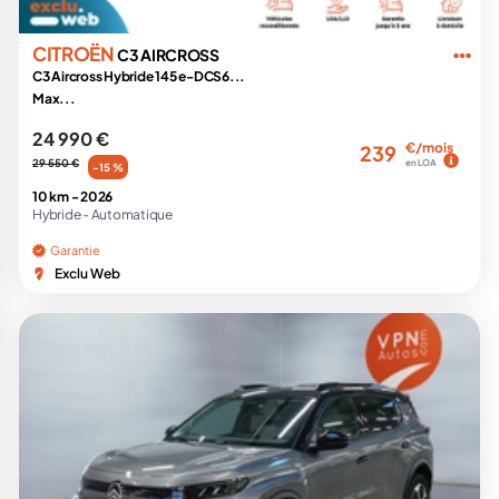
CITROËN
C3 AIRCROSS
C3 Aircross Hybride 145 e-DCS6...
Max...
24 990 €
€/mois
239
29 550 €
en LOA
-15 %
10 km -
2026
Hybride -
Automatique
Garantie
Exclu Web