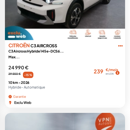
CITROËN
C3 AIRCROSS
C3 Aircross Hybride 145 e-DCS6...
Max...
24 990 €
€/mois
239
29 550 €
en LOA
-15 %
10 km -
2026
Hybride -
Automatique
Garantie
Exclu Web