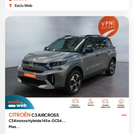
Exclu Web
CITROËN
C3 AIRCROSS
C3 Aircross Hybride 145 e-DCS6...
Max...