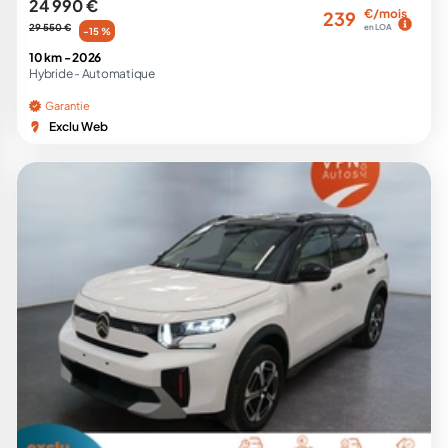
24 990 €
€/mois
239
29 550 €
en LOA
-15 %
10 km -
2026
Hybride -
Automatique
Garantie
Exclu Web