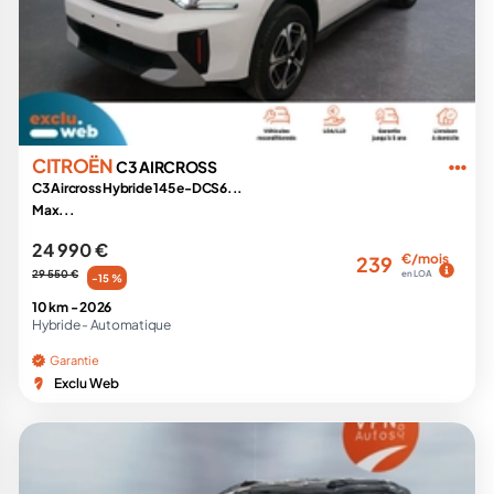
CITROËN
C3 AIRCROSS
C3 Aircross Hybride 145 e-DCS6...
Max...
24 990 €
€/mois
239
29 550 €
en LOA
-15 %
10 km -
2026
Hybride -
Automatique
Garantie
Exclu Web