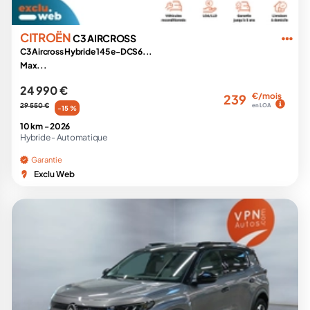
CITROËN
C3 AIRCROSS
C3 Aircross Hybride 145 e-DCS6...
Max...
24 990 €
€/mois
239
29 550 €
en LOA
-15 %
10 km -
2026
Hybride -
Automatique
Garantie
Exclu Web