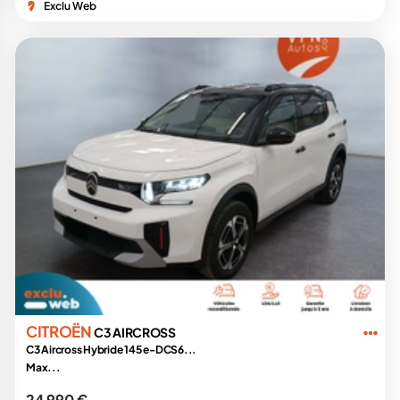
Exclu Web
CITROËN
C3 AIRCROSS
C3 Aircross Hybride 145 e-DCS6...
Max...
24 990 €