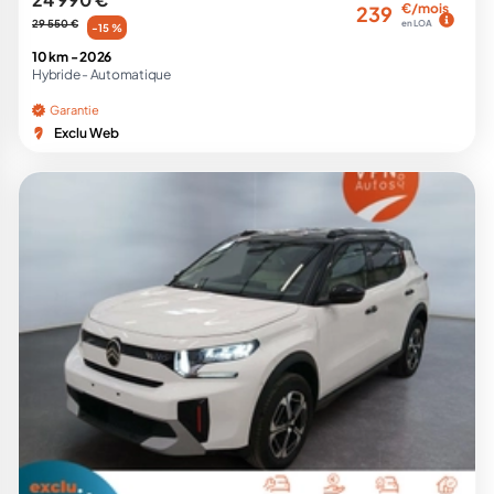
€/mois
239
29 550 €
en LOA
-15 %
10 km -
2026
Hybride -
Automatique
Garantie
Exclu Web