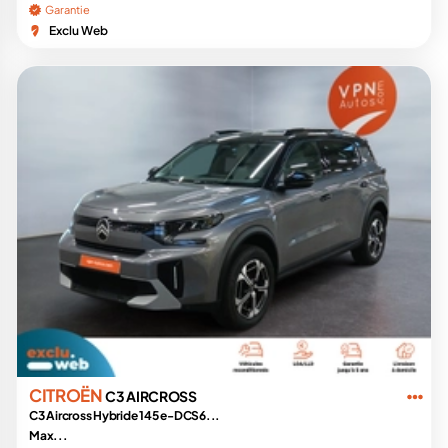
Garantie
Exclu Web
CITROËN
C3 AIRCROSS
C3 Aircross Hybride 145 e-DCS6...
Max...