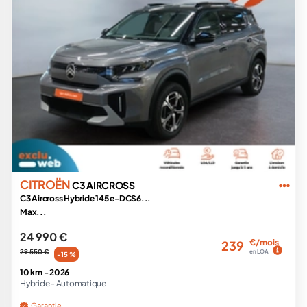
CITROËN
C3 AIRCROSS
C3 Aircross Hybride 145 e-DCS6...
Max...
24 990 €
€/mois
239
29 550 €
en LOA
-15 %
10 km -
2026
Hybride -
Automatique
Garantie