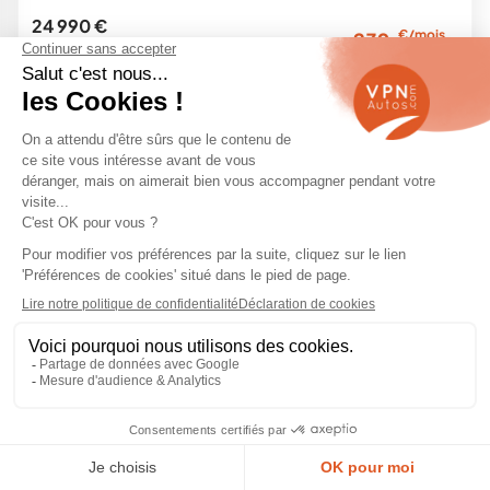
24 990 €
€/mois
239
29 700 €
en LOA
-16 %
10 km -
2026
Hybride -
Automatique
Garantie
Exclu Web
SATISFAIT
LIVRAISON
Achat
ou remboursé
partout en France
en ligne sécurisé
1
2
3
Citroën C3 Aircross Occasion
Le Citroën C3 Aircross reconditionnée est le petit SUV