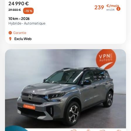
24 990 €
€/mois
239
29 550 €
en LOA
-15 %
10 km -
2026
Hybride -
Automatique
Garantie
Exclu Web