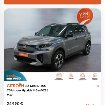
CITROËN
C3 AIRCROSS
C3 Aircross Hybride 145 e-DCS6...
Max...
24 990 €