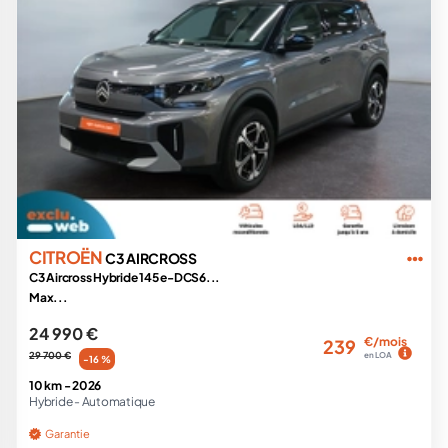
CITROËN
C3 AIRCROSS
C3 Aircross Hybride 145 e-DCS6...
Max...
24 990 €
€/mois
239
29 700 €
en LOA
-16 %
10 km -
2026
Hybride -
Automatique
Garantie