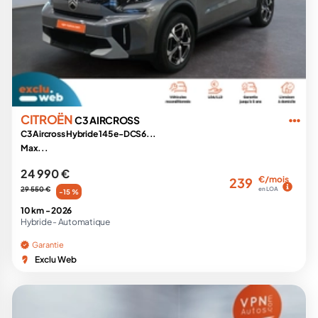
CITROËN
C3 AIRCROSS
C3 Aircross Hybride 145 e-DCS6...
Max...
24 990 €
€/mois
239
29 550 €
en LOA
-15 %
10 km -
2026
Hybride -
Automatique
Garantie
Exclu Web