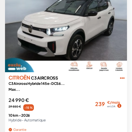
CITROËN
C3 AIRCROSS
C3 Aircross Hybride 145 e-DCS6...
Max...
24 990 €
€/mois
239
29 550 €
en LOA
-15 %
10 km -
2026
Hybride -
Automatique
Garantie