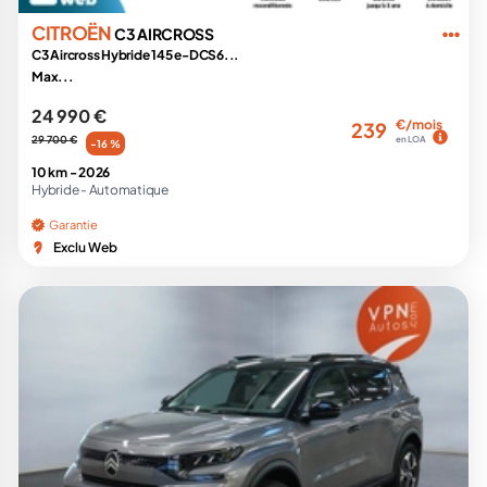
CITROËN
C3 AIRCROSS
C3 Aircross Hybride 145 e-DCS6...
Max...
24 990 €
€/mois
239
29 700 €
en LOA
-16 %
10 km -
2026
Hybride -
Automatique
Garantie
Exclu Web