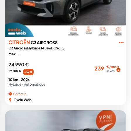
CITROËN
C3 AIRCROSS
C3 Aircross Hybride 145 e-DCS6...
Max...
24 990 €
€/mois
239
29 700 €
en LOA
-16 %
10 km -
2026
Hybride -
Automatique
Garantie
Exclu Web