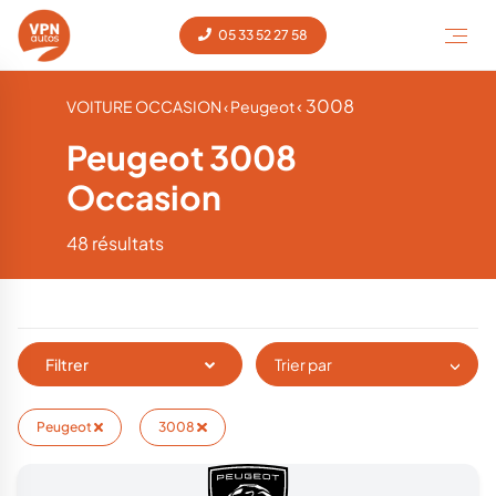
05 33 52 27 58
‹ 3008
VOITURE OCCASION
‹ Peugeot
Peugeot 3008
Occasion
48 résultats
Filtrer
Trier par
Peugeot
3008