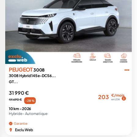
PEUGEOT
3008
3008 Hybrid 145 e-DCS6...
GT...
31 990 €
€/mois
203
44 690 €
en LOA
-28 %
10 km -
2026
Hybride -
Automatique
Garantie
Exclu Web