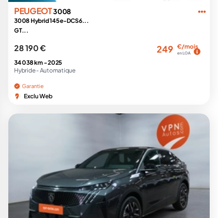
PEUGEOT
3008
3008 Hybrid 145 e-DCS6...
GT...
28 190 €
€/mois
249
en LOA
34 038 km -
2025
Hybride -
Automatique
Garantie
Exclu Web