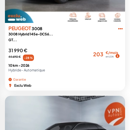
PEUGEOT
3008
3008 Hybrid 145 e-DCS6...
GT...
31 990 €
€/mois
203
44 690 €
en LOA
-28 %
10 km -
2026
Hybride -
Automatique
Garantie
Exclu Web