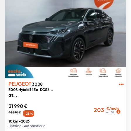
PEUGEOT
3008
3008 Hybrid 145 e-DCS6...
GT...
31 990 €
€/mois
203
44 690 €
en LOA
-28 %
10 km -
2026
Hybride -
Automatique