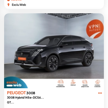
Exclu Web
PEUGEOT
3008
3008 Hybrid 145 e-DCS6...
GT...