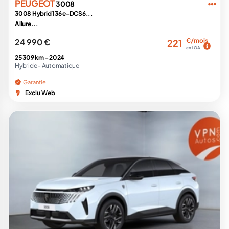
PEUGEOT
3008
3008 Hybrid 136 e-DCS6...
Allure...
24 990 €
€/mois
221
en LOA
25 309 km -
2024
Hybride -
Automatique
Garantie
Exclu Web