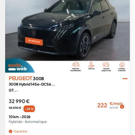
PEUGEOT
3008
3008 Hybrid 145 e-DCS6...
GT...
32 990 €
€/mois
222
46 010 €
en LOA
-28 %
10 km -
2026
Hybride -
Automatique
Garantie