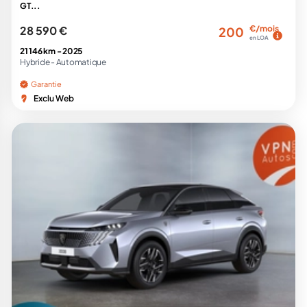
GT...
28 590 €
€/mois
200
en LOA
21 146 km -
2025
Hybride -
Automatique
Garantie
Exclu Web