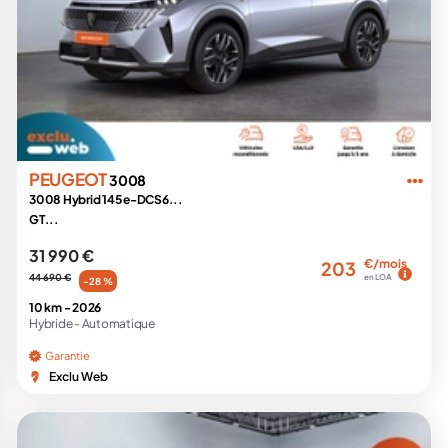
PEUGEOT
3008
3008 Hybrid 145 e-DCS6...
GT...
31 990 €
€/mois
203
44 690 €
en LOA
-28 %
10 km -
2026
Hybride -
Automatique
Garantie
Exclu Web