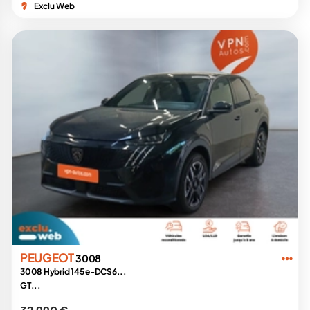
Exclu Web
PEUGEOT
3008
3008 Hybrid 145 e-DCS6...
GT...