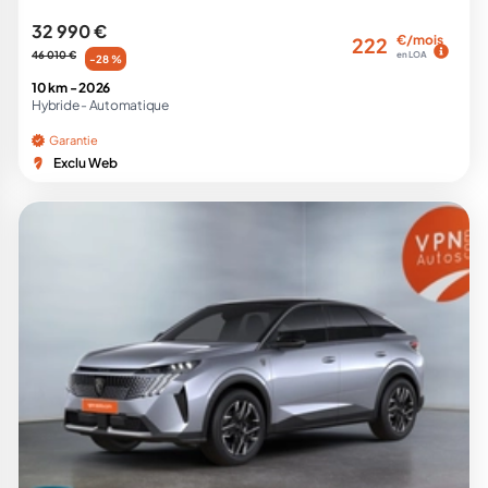
32 990 €
€/mois
222
46 010 €
en LOA
-28 %
10 km -
2026
Hybride -
Automatique
Garantie
Exclu Web