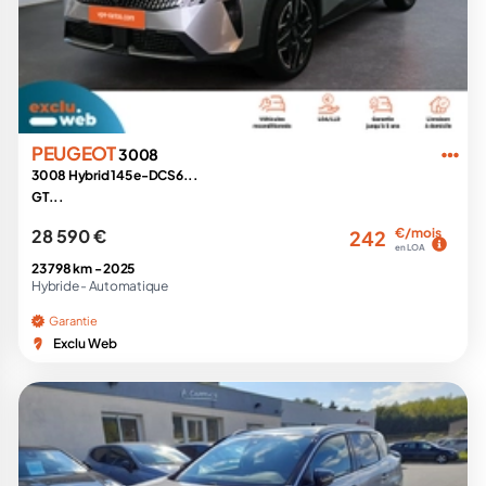
PEUGEOT
3008
3008 Hybrid 145 e-DCS6...
GT...
28 590 €
€/mois
242
en LOA
23 798 km -
2025
Hybride -
Automatique
Garantie
Exclu Web