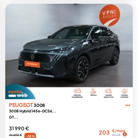
PEUGEOT
3008
3008 Hybrid 145 e-DCS6...
GT...
31 990 €
€/mois
203
44 690 €
en LOA
-28 %