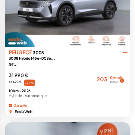
PEUGEOT
3008
3008 Hybrid 145 e-DCS6...
GT...
31 990 €
€/mois
203
44 690 €
en LOA
-28 %
10 km -
2026
Hybride -
Automatique
Garantie
Exclu Web