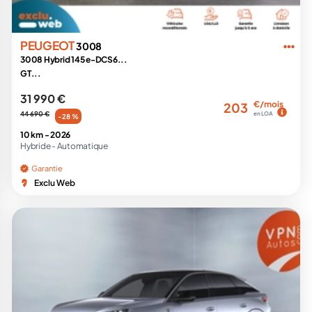
PEUGEOT
3008
3008 Hybrid 145 e-DCS6...
GT...
31 990 €
€/mois
203
44 690 €
en LOA
-28 %
10 km -
2026
Hybride -
Automatique
Garantie
Exclu Web