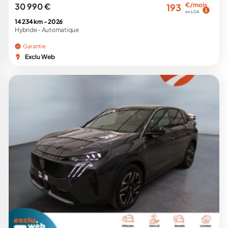
30 990 €
€/mois
193
en LOA
14 234 km -
2026
Hybride -
Automatique
Garantie
Exclu Web