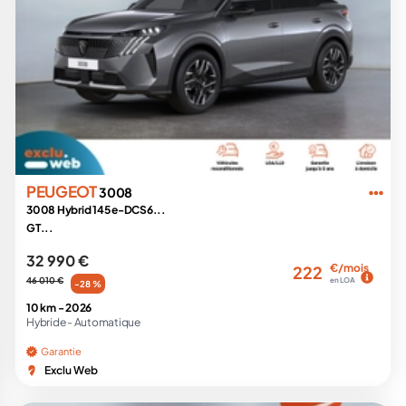
PEUGEOT
3008
3008 Hybrid 145 e-DCS6...
GT...
32 990 €
€/mois
222
46 010 €
en LOA
-28 %
10 km -
2026
Hybride -
Automatique
Garantie
Exclu Web