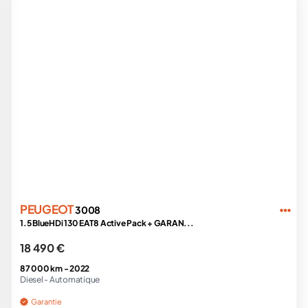
PEUGEOT
3008
1.5 BlueHDi 130 EAT8 Active Pack + GARAN...
18 490 €
87 000 km -
2022
Diesel -
Automatique
Garantie