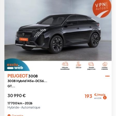
PEUGEOT
3008
3008 Hybrid 145 e-DCS6...
GT...
30 990 €
€/mois
193
en LOA
17 700 km -
2026
Hybride -
Automatique
Garantie