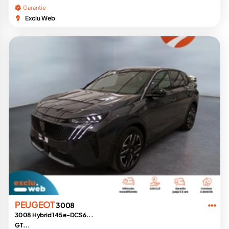
Garantie
Exclu Web
PEUGEOT
3008
3008 Hybrid 145 e-DCS6...
GT...