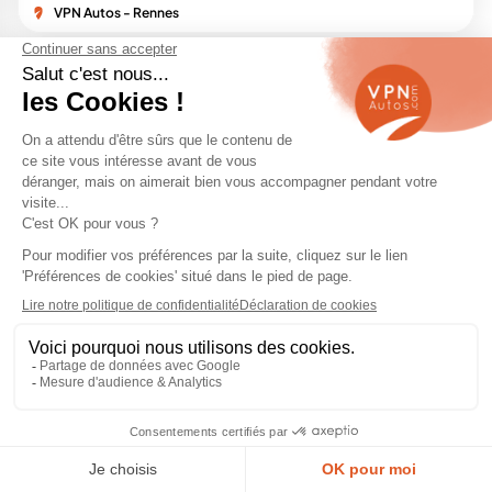
VPN Autos - Rennes
SATISFAIT
LIVRAISON
Achat
ou remboursé
partout en France
en ligne sécurisé
1
2
3
Nouveau Peugeot 3008 de 2024
Le lancement du
nouveau Peugeot 3008
naugure la
troisième génération de ce SUV populaire, promettant
des avancées notables en termes de design,
motorisation, et technologie. Ce modèle réinventé
illustre l'engagement de Peugeot vers une fusion