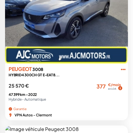
PEUGEOT
3008
HYBRID4 300CH GT E-EAT8...
25 570 €
€/mois
377
en LOA
47 399 km -
2022
Hybride -
Automatique
Garantie
VPN Autos - Clermont