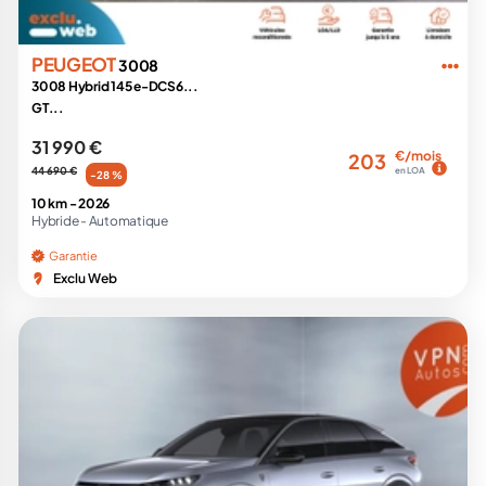
PEUGEOT
3008
3008 Hybrid 145 e-DCS6...
GT...
31 990 €
€/mois
203
44 690 €
en LOA
-28 %
10 km -
2026
Hybride -
Automatique
Garantie
Exclu Web