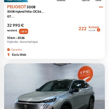
PEUGEOT
3008
3008 Hybrid 145 e-DCS6...
GT...
32 990 €
€/mois
222
46 010 €
en LOA
-28 %
10 km -
2026
Hybride -
Automatique
Garantie
Exclu Web