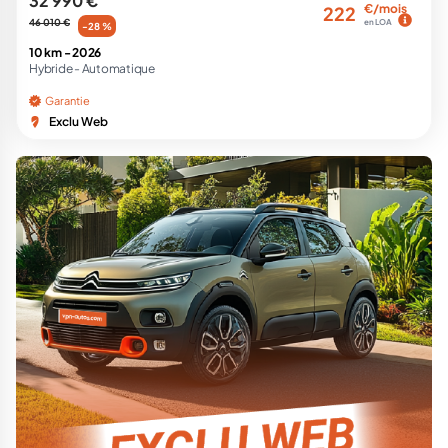
32 990 €
€/mois
222
46 010 €
en LOA
-28 %
10 km -
2026
Hybride -
Automatique
Garantie
Exclu Web