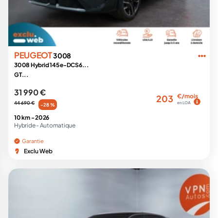
PEUGEOT
3008
3008 Hybrid 145 e-DCS6...
GT...
31 990 €
€/mois
203
44 690 €
en LOA
-28 %
10 km -
2026
Hybride -
Automatique
Garantie
Exclu Web