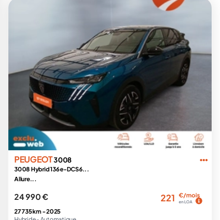
PEUGEOT
3008
3008 Hybrid 136 e-DCS6...
Allure...
24 990 €
€/mois
221
en LOA
27 735 km -
2025
Hybride -
Automatique