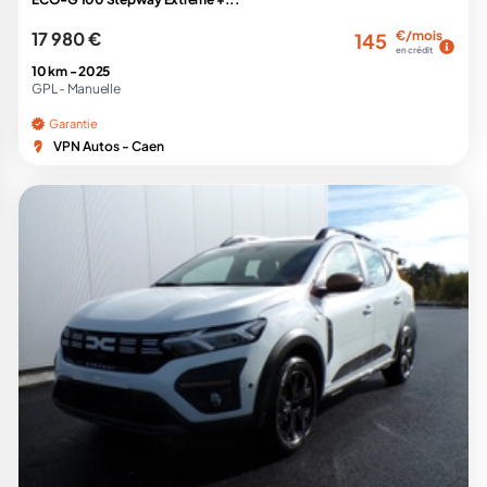
17 980 €
€/mois
145
en crédit
10 km -
2025
GPL -
Manuelle
Garantie
VPN Autos - Caen