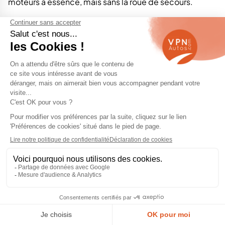
moteurs à essence, mais sans la roue de secours.
Quelle est la
Dacia occasion
la plus fiable ?
Selon la fréquence et la gravité des pannes,
la Sandero
pourrait être considérée comme la plus fiable de
toutes
, et le Duster comme la moins fiable.
Quel est le prix d'une Dacia Sandero neuve ?
Le prix débute à partir de 8400€ pour les finitions les
plus économiques.
Pour une montée en gamme sur un
finition Confort ou Stepway, il faut compter 11000€.
Quel est le prix d'une Dacia Sandero d'occasion ?
Le prix moyen d'une Dacia Sandero d'occasion est de
10 563 € mais la fourchette de prix va de 7 499 € pour
une
Dacia Sandero occasion
dans la province de