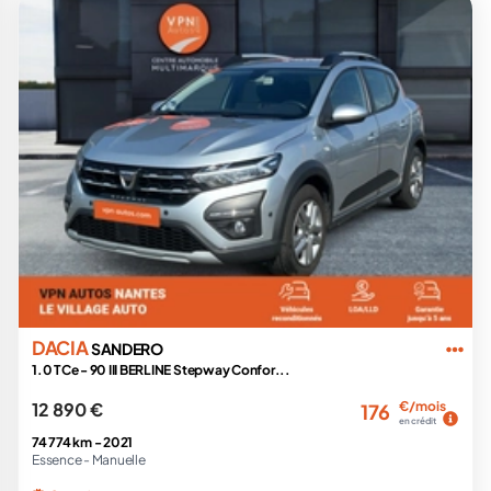
DACIA
SANDERO
1.0 TCe - 90 III BERLINE Stepway Confor...
12 890 €
€/mois
176
en crédit
74 774 km -
2021
Essence -
Manuelle