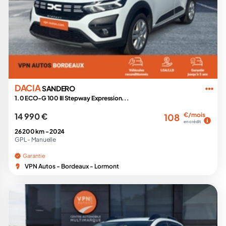
DACIA
SANDERO
1.0 ECO-G 100 III Stepway Expression...
14 990 €
€/mois
108
en crédit
26 200 km -
2024
GPL -
Manuelle
Garantie
VPN Autos - Bordeaux - Lormont