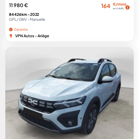
11 980 €
€/mois
164
en crédit
84 426 km -
2022
GPL / GNV -
Manuelle
Garantie
VPN Autos - Ariège