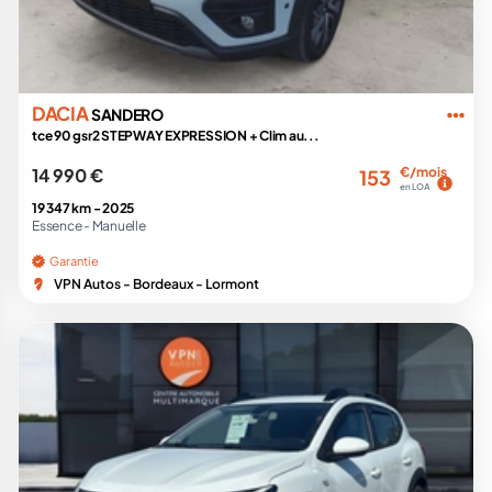
DACIA
SANDERO
tce 90 gsr2 STEPWAY EXPRESSION + Clim au...
14 990 €
€/mois
153
en LOA
19 347 km -
2025
Essence -
Manuelle
Garantie
VPN Autos - Bordeaux - Lormont