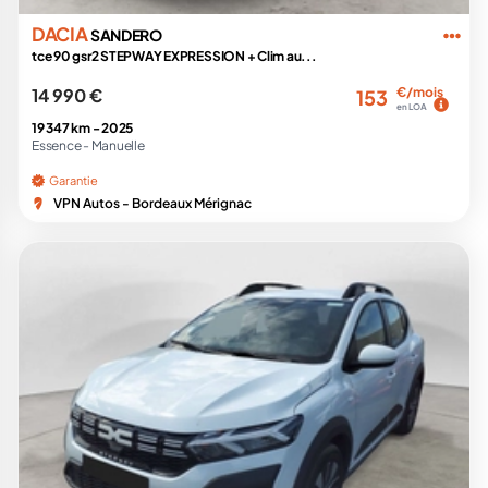
DACIA
SANDERO
tce 90 gsr2 STEPWAY EXPRESSION + Clim au...
14 990 €
€/mois
153
en LOA
19 347 km -
2025
Essence -
Manuelle
Garantie
VPN Autos - Bordeaux Mérignac