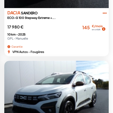
DACIA
SANDERO
ECO-G 100 Stepway Extreme +...
17 980 €
€/mois
145
en crédit
10 km -
2025
GPL -
Manuelle
Garantie
VPN Autos - Fougères