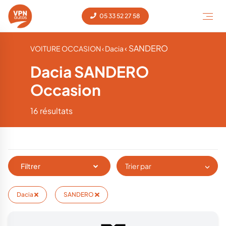
05 33 52 27 58
‹ SANDERO
VOITURE OCCASION
‹ Dacia
Dacia SANDERO
Occasion
16 résultats
Filtrer
Trier par
Dacia
SANDERO