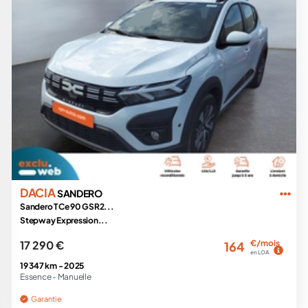
DACIA
SANDERO
Sandero TCe 90 GSR2...
Stepway Expression...
17 290 €
€/mois
164
en LOA
19 347 km -
2025
Essence -
Manuelle
Garantie