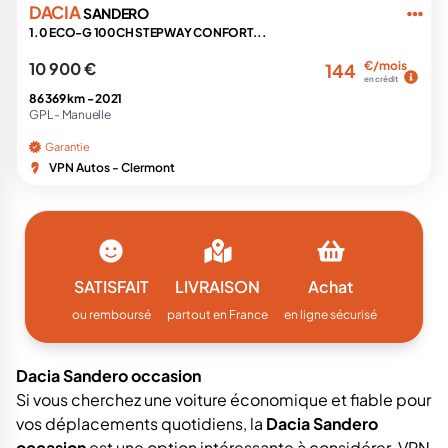
DACIA
SANDERO
1.0 ECO-G 100CH STEPWAY CONFORT...
10 900 €
€/mois
144
en crédit
86 369 km -
2021
GPL -
Manuelle
Garantie
VPN Autos - Clermont
SATISFAIT
LIVRAISON
Achat
ou remboursé
partout en France
en ligne sécurisé
Dacia Sandero occasion
Si vous cherchez une voiture économique et fiable pour
vos déplacements quotidiens, la
Dacia Sandero
occasion
est une option intéressante à considérer. VPN