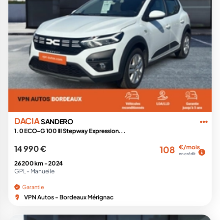
DACIA
SANDERO
1.0 ECO-G 100 III Stepway Expression...
14 990 €
€/mois
108
en crédit
26 200 km -
2024
GPL -
Manuelle
Garantie
VPN Autos - Bordeaux Mérignac