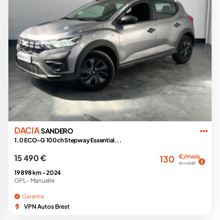
DACIA
SANDERO
1.0 ECO-G 100ch Stepway Essential...
15 490 €
€/mois
130
en crédit
19 898 km -
2024
GPL -
Manuelle
Garantie
VPN Autos Brest