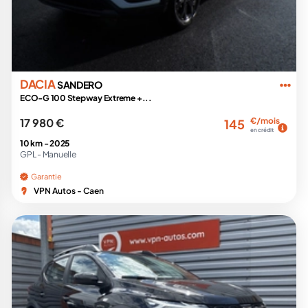
DACIA
SANDERO
ECO-G 100 Stepway Extreme +...
17 980 €
€/mois
145
en crédit
10 km -
2025
GPL -
Manuelle
Garantie
VPN Autos - Caen