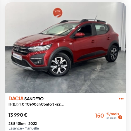
DACIA
SANDERO
III (BJI) 1.0 TCe 90ch Confort -22...
13 990 €
€/mois
150
en crédit
28 843 km -
2022
Essence -
Manuelle