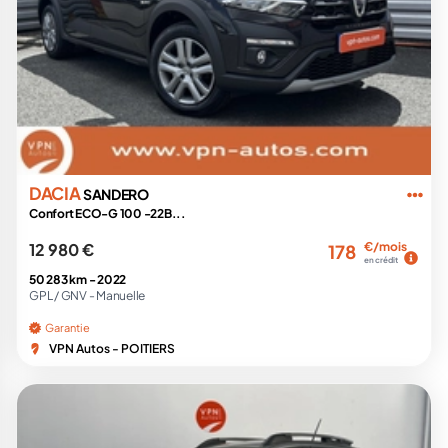
DACIA
SANDERO
Confort ECO-G 100 -22B...
12 980 €
€/mois
178
en crédit
50 283 km -
2022
GPL / GNV -
Manuelle
Garantie
VPN Autos - POITIERS