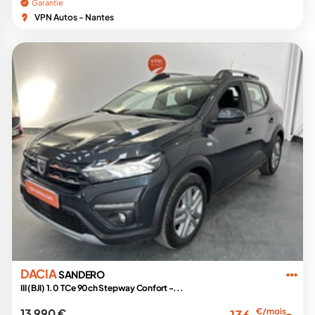
Garantie
VPN Autos - Nantes
DACIA
SANDERO
III (BJI) 1.0 TCe 90ch Stepway Confort -...
13 990 €
€/mois
136