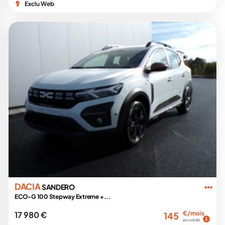
Exclu Web
DACIA
SANDERO
ECO-G 100 Stepway Extreme +...
17 980 €
€/mois
145
en crédit