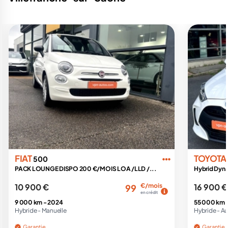
FIAT
TOYOTA
500
PACK LOUNGE DISPO 200 €/MOIS LOA /LLD /...
Hybrid Dyna
10 900 €
€/mois
16 900 €
99
en crédit
9 000 km -
2024
55 000 km 
Hybride -
Manuelle
Hybride -
Au
Garantie
Garantie