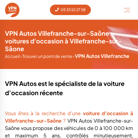
05 33 52 27 58
VPN Autos Villefranche-sur-Saône :
voitures d'occasion à Villefranche-sur-
Sâone
VPN Autos Villefranche
Accueil
‹
Trouver un point de vente
‹
VPN Autos est le spécialiste de la voiture
d’occasion récente
Vous êtes à la recherche d'une
voiture d'occasion à
Villefranche-sur-Saône
?
VPN Autos Villefranche-sur-
Saône vous propose des véhicules de 0 à 100 000 km
et maximum 5 ans, contrôlés minutieusement,