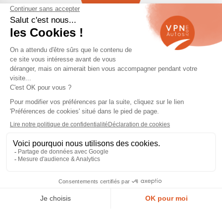
Navigation
Qui sommes-nous ?
Contactez-nous
VPN Autos Pro - Notre site de
Plan du site
voitures d'occasion pour
professionnels & marchands
Mentions légales
Rejoindre le réseau VPN Autos
Blog
Me connecter
Suivez-nous
© 2026 VPN Autos —
Mentions légales
et