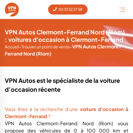
05 33 52 27 58
VPN Autos Clermont-Ferrand Nord (Riom)
: voitures d'occasion à Clermont-Ferrand
VPN Autos Clermont-
Accueil
‹
Trouver un point de vente
‹
Ferrand Nord (Riom)
VPN Autos est le spécialiste de la voiture
d’occasion récente
Vous êtes à la recherche d'une
voiture d'occasion à
Clermont-Ferrand
?
VPN Autos Clermont-Ferrand Nord (Riom) vous
propose des véhicules de 0 à 100 000 km et