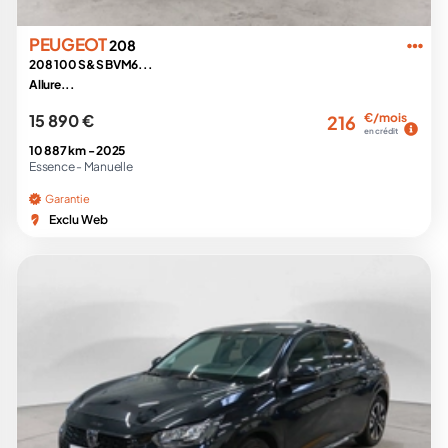
PEUGEOT
208
208 100 S&S BVM6...
Allure...
15 890 €
€/mois
216
en crédit
10 887 km -
2025
Essence -
Manuelle
Garantie
Exclu Web