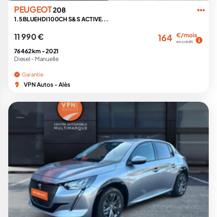
PEUGEOT
208
1.5 BLUEHDI 100CH S&S ACTIVE...
11 990 €
€/mois
164
en crédit
76 462 km -
2021
Diesel -
Manuelle
Garantie
VPN Autos - Alès