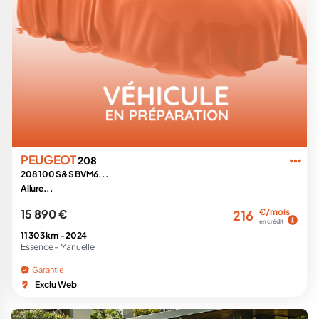
PEUGEOT
208
208 100 S&S BVM6...
Allure...
15 890 €
€/mois
216
en crédit
11 303 km -
2024
Essence -
Manuelle
Garantie
Exclu Web