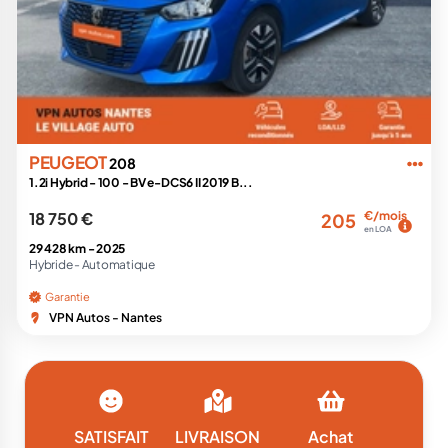
PEUGEOT
208
1.2i Hybrid - 100 - BV e-DCS6 II 2019 B...
18 750 €
€/mois
205
en LOA
29 428 km -
2025
Hybride -
Automatique
Garantie
VPN Autos - Nantes
SATISFAIT
LIVRAISON
Achat