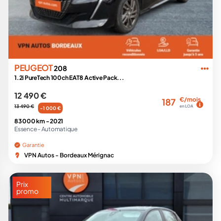
PEUGEOT
208
1.2i PureTech 100ch EAT8 Active Pack...
12 490 €
€/mois
187
13 490 €
en LOA
-1 000 €
83 000 km -
2021
Essence -
Automatique
Garantie
VPN Autos - Bordeaux Mérignac
Prix
promo