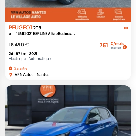
PEUGEOT
208
e- - 136 II 2021 BERLINE Allure Busines...
18 490 €
€/mois
251
en crédit
26 487 km -
2021
Électrique -
Automatique
Garantie
VPN Autos - Nantes