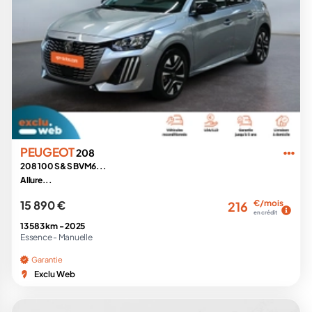
PEUGEOT
208
208 100 S&S BVM6...
Allure...
15 890 €
€/mois
216
en crédit
13 583 km -
2025
Essence -
Manuelle
Garantie
Exclu Web