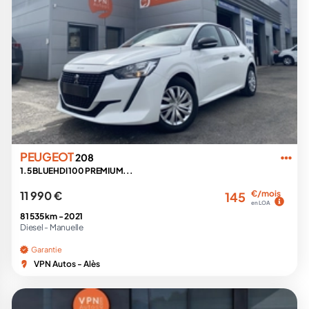
PEUGEOT
208
1.5 BLUEHDI 100 PREMIUM...
11 990 €
€/mois
145
en LOA
81 535 km -
2021
Diesel -
Manuelle
Garantie
VPN Autos - Alès