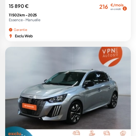
15 890 €
€/mois
216
en crédit
11 502 km -
2025
Essence -
Manuelle
Garantie
Exclu Web