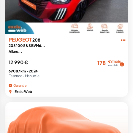
PEUGEOT
208
208 100 S&S BVM6...
Allure...
12 990 €
€/mois
178
en crédit
69 087 km -
2024
Essence -
Manuelle
Garantie
Exclu Web