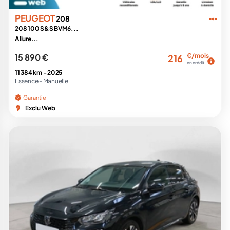
PEUGEOT
208
208 100 S&S BVM6...
Allure...
15 890 €
€/mois
216
en crédit
11 384 km -
2025
Essence -
Manuelle
Garantie
Exclu Web