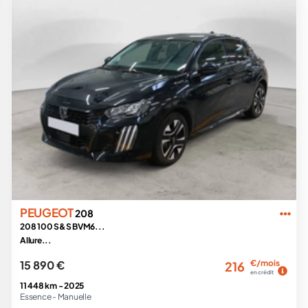
PEUGEOT
208
208 100 S&S BVM6...
Allure...
15 890 €
€/mois
216
en crédit
11 448 km -
2025
Essence -
Manuelle