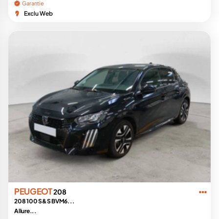
Garantie
Exclu Web
PEUGEOT
208
208 100 S&S BVM6...
Allure...