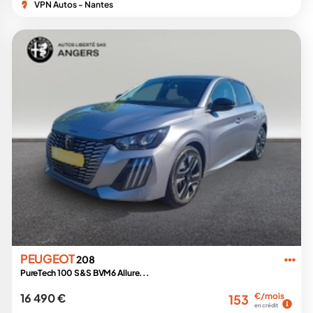
VPN Autos - Nantes
PEUGEOT
208
PureTech 100 S&S BVM6 Allure...
16 490 €
€/mois
153
en crédit