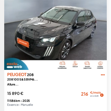
PEUGEOT
208
208 100 S&S BVM6...
Allure...
15 890 €
€/mois
216
en crédit
11 586 km -
2025
Essence -
Manuelle