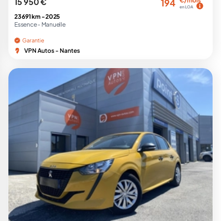
15 950 €
€/mois
194
en LOA
23 691 km -
2025
Essence -
Manuelle
Garantie
VPN Autos - Nantes