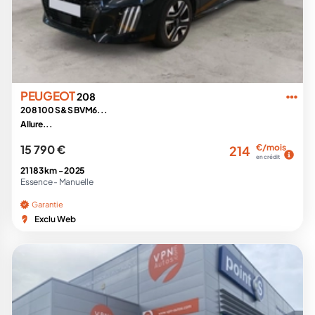
PEUGEOT
208
208 100 S&S BVM6...
Allure...
15 790 €
€/mois
214
en crédit
21 183 km -
2025
Essence -
Manuelle
Garantie
Exclu Web