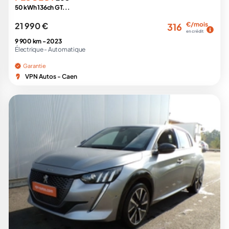
50 kWh 136ch GT...
21 990 €
€/mois
316
en crédit
9 900 km -
2023
Électrique -
Automatique
Garantie
VPN Autos - Caen