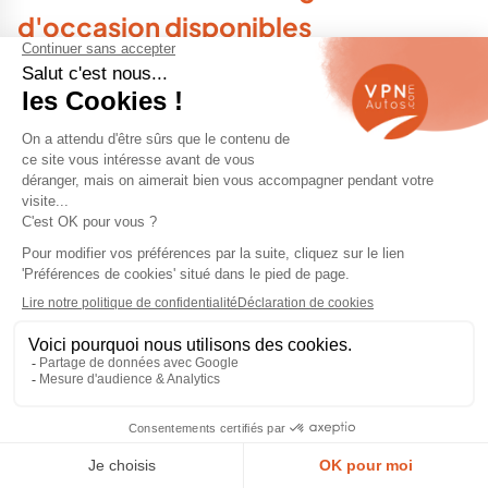
d'occasion disponibles
Peugeot 308 occasion
Peugeot 308 SW occasion
Peugeot 408 occasion
Peugeot 508 occasion
Peugeot 2008 occasion
Peugeot 3008 occasion
Peugeot 5008 occasion
Et aussi : Boxer, Expert, Partner, Rifter.
Pourquoi acheter une Peugeot 208
d'occasion ?
Acheter une
208 d'occasion
permet de profiter d’une
citadine récente à prix raisonnable. La citadine