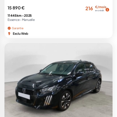
15 890 €
€/mois
216
en crédit
11 445 km -
2025
Essence -
Manuelle
Garantie
Exclu Web