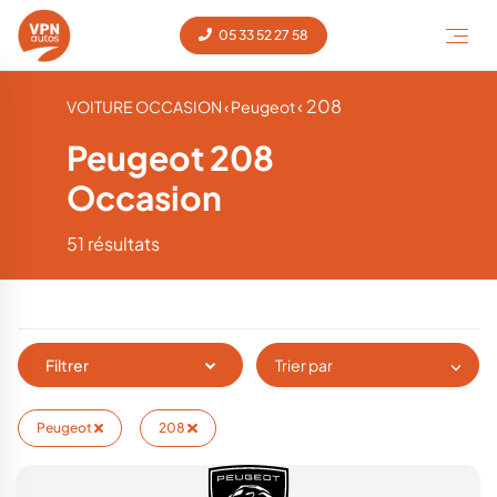
05 33 52 27 58
‹ 208
VOITURE OCCASION
‹ Peugeot
Peugeot 208
Occasion
51 résultats
Filtrer
Trier par
Peugeot
208