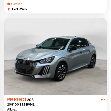
Garantie
Exclu Web
PEUGEOT
208
208 100 S&S BVM6...
Allure...