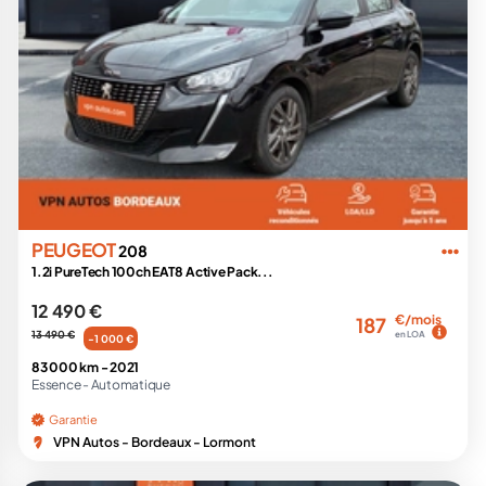
PEUGEOT
208
1.2i PureTech 100ch EAT8 Active Pack...
12 490 €
€/mois
187
13 490 €
en LOA
-1 000 €
83 000 km -
2021
Essence -
Automatique
Garantie
VPN Autos - Bordeaux - Lormont