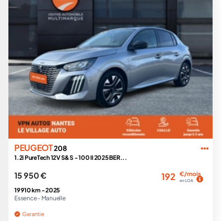
PEUGEOT
208
1.2i PureTech 12V S&S - 100 II 2025 BER...
15 950 €
€/mois
192
en LOA
19 910 km -
2025
Essence -
Manuelle
Garantie