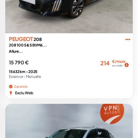
PEUGEOT
208
208 100 S&S BVM6...
Allure...
15 790 €
€/mois
214
en crédit
15 632 km -
2025
Essence -
Manuelle
Garantie
Exclu Web