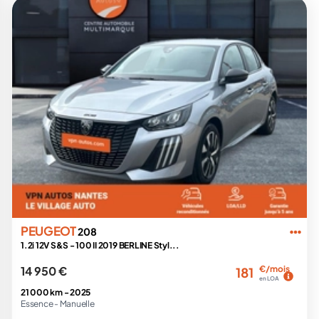
PEUGEOT
208
1.2i 12V S&S - 100 II 2019 BERLINE Styl...
14 950 €
€/mois
181
en LOA
21 000 km -
2025
Essence -
Manuelle