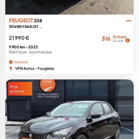
PEUGEOT
208
50 kWh 136ch GT...
21 990 €
€/mois
316
en crédit
9 900 km -
2023
Électrique -
Automatique
Garantie
VPN Autos - Fougères
Prix
promo