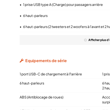
•
1 prise USB type A (Charge) pour passagers arrière
•
6 haut-parleurs
•
6 haut-parleurs (2 tweeters et 2 woofers à l'avant et 2 ha
Afficher
plus
d'
Equipements de série
1 port USB-C de chargement à l?arrière
1 pr
6 haut-parleurs
6 hau
2 hau
ABS (Antiblocage de roues)
Acco
surp