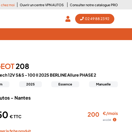
e chez moi
Ouvrir un centre VPN AUTOS
Consulter notre catalogue PRO
02 49 88 23 92
GEOT
208
Tech 12V S&S - 100 II 2025 BERLINE Allure PHASE 2
km
2025
Essence
Manuelle
utos - Nantes
950
200
€/mois
€ TTC
en LOA
ger la fiche produit