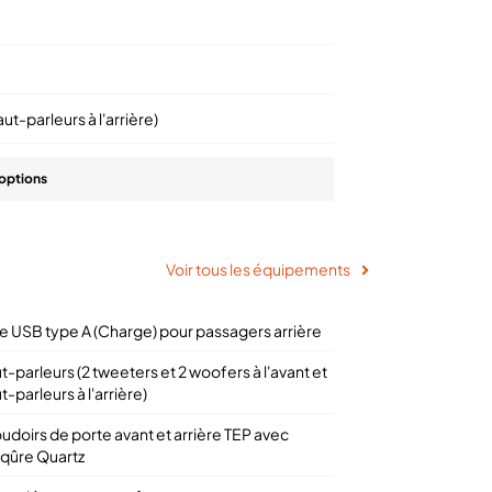
ut-parleurs à l'arrière)
options
Voir tous les équipements
ise USB type A (Charge) pour passagers arrière
t-parleurs (2 tweeters et 2 woofers à l'avant et
t-parleurs à l'arrière)
udoirs de porte avant et arrière TEP avec
iqûre Quartz