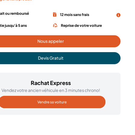
fait ou remboursé
12 mois sans frais
ie jusqu'à 5 ans
Reprise de votre voiture
Nous appeler
Devis Gratuit
Rachat Express
Vendez votre ancien véhicule en 3 minutes chrono!
Vendre sa voiture