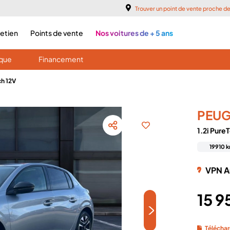
Trouver un point de vente proche d
retien
Points de vente
Nos voitures de + 5 ans
ique
Financement
ch 12V
PEU
1.2i Pure
19910 
VPN A
15 
>
Téléchar