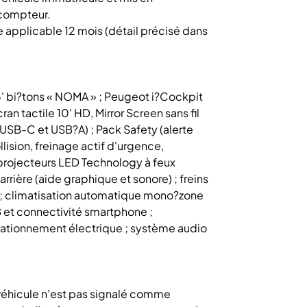
 compteur.
se applicable 12 mois (détail précisé dans
 16' bi?tons « NOMA » ; Peugeot i?Cockpit
n tactile 10' HD, Mirror Screen sans fil
USB-C et USB?A) ; Pack Safety (alerte
lision, freinage actif d'urgence,
 projecteurs LED Technology à feux
arrière (aide graphique et sonore) ; freins
) ; climatisation automatique mono?zone
B et connectivité smartphone ;
 stationnement électrique ; système audio
e véhicule n'est pas signalé comme