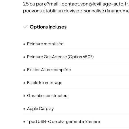
25 ou par e?mail : contact.vpn@levillage-auto.f
pouvons établir un devis personnalisé (financemen
Options incluses
•
Peinture métallisée
•
Peinture Gris Artense (Option 650?)
•
Finition Allure complète
•
Faible kilométrage
•
Garantie constructeur
•
Apple Carplay
•
1 port USB-C de chargement à l?arrière