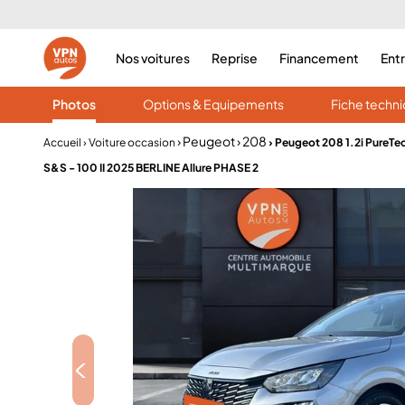
Nos voitures
Reprise
Financement
Ent
Photos
Options & Equipements
Fiche techn
› Peugeot
› 208
Accueil
› Voiture occasion
› Peugeot 208 1.2i PureTe
S&S - 100 II 2025 BERLINE Allure PHASE 2
<