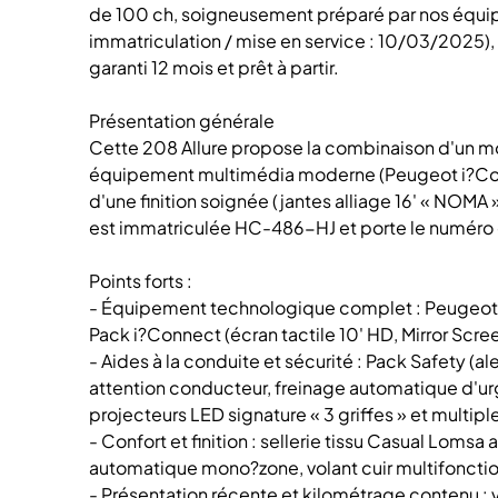
de 100 ch, soigneusement préparé par nos équipe
immatriculation / mise en service : 10/03/2025), 
garanti 12 mois et prêt à partir.
Présentation générale
Cette 208 Allure propose la combinaison d'un m
équipement multimédia moderne (Peugeot i?Cock
d'une finition soignée (jantes alliage 16' « NOMA »,
est immatriculée HC-486-HJ et porte le numé
Points forts :
- Équipement technologique complet : Peugeot 
Pack i?Connect (écran tactile 10' HD, Mirror Scree
- Aides à la conduite et sécurité : Pack Safety (a
attention conducteur, freinage automatique d'u
projecteurs LED signature « 3 griffes » et multipl
- Confort et finition : sellerie tissu Casual Lomsa
automatique mono?zone, volant cuir multifonctio
- Présentation récente et kilométrage contenu : 