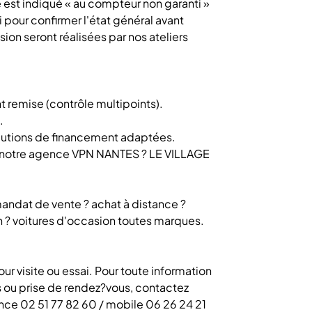
 est indiqué « au compteur non garanti »
 pour confirmer l'état général avant
sion seront réalisées par nos ateliers
nt remise (contrôle multipoints).
.
olutions de financement adaptées.
ans notre agence VPN NANTES ? LE VILLAGE
andat de vente ? achat à distance ?
h ? voitures d'occasion toutes marques.
ur visite ou essai. Pour toute information
ou prise de rendez?vous, contactez
nce 02 51 77 82 60 / mobile 06 26 24 21