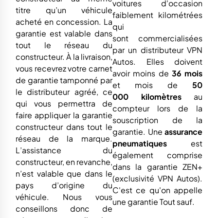
voitures d'occasion
titre qu’un véhicule
faiblement kilométrées
acheté en concession. La
qui
garantie est valable dans
sont
commercialisées
tout le réseau du
par un distributeur VPN
constructeur. À la livraison,
Autos. Elles doivent
vous recevrez votre carnet
avoir moins de
36 mois
de garantie tamponné par
et mois de
50
le distributeur agréé, ce
000
kilomètres
au
qui vous permettra de
compteur lors de la
faire appliquer la garantie
souscription de la
constructeur dans tout le
garantie. Une
assurance
réseau de la marque.
pneumatiques
est
L’assistance du
également comprise
constructeur, en revanche,
dans la garantie ZEN+
n’est valable que dans le
(exclusivité VPN Autos).
pays d’origine du
C'est ce qu'on appelle
véhicule. Nous vous
une garantie Tout sauf.
conseillons donc de