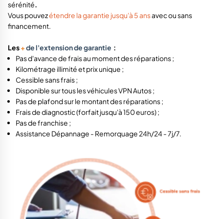
sérénité
.
Vous pouvez
étendre la garantie jusqu'à 5 ans
avec ou sans
financement.
Les
+
de l'extension de garantie
:
Pas d'avance de frais au moment des réparations ;
Kilométrage illimité et prix unique ;
Cessible sans frais ;
Disponible sur tous les véhicules VPN Autos ;
Pas de plafond sur le montant des réparations ;
Frais de diagnostic (forfait jusqu'à 150 euros) ;
Pas de franchise ;
Assistance Dépannage - Remorquage 24h/24 - 7j/7.