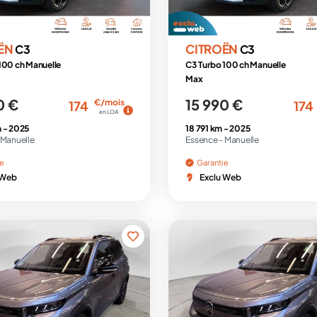
ËN
CITROËN
C3
C3
100 ch Manuelle
C3 Turbo 100 ch Manuelle
Max
0 €
15 990 €
€/mois
174
174
en LOA
 -
2025
18 791 km -
2025
Manuelle
Essence -
Manuelle
ie
Garantie
 Web
Exclu Web