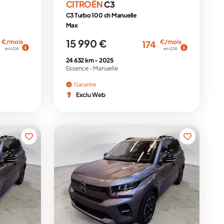
CITROËN
C3
C3 Turbo 100 ch Manuelle
Max
15 990 €
€/mois
€/mois
174
en LOA
en LOA
24 632 km -
2025
Essence -
Manuelle
Garantie
Exclu Web