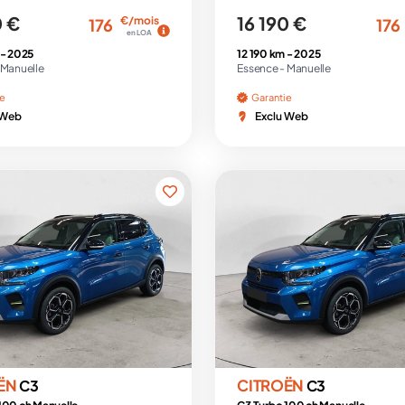
0 €
16 190 €
€/mois
176
176
en LOA
 -
2025
12 190 km -
2025
Manuelle
Essence -
Manuelle
ie
Garantie
 Web
Exclu Web
ËN
CITROËN
C3
C3