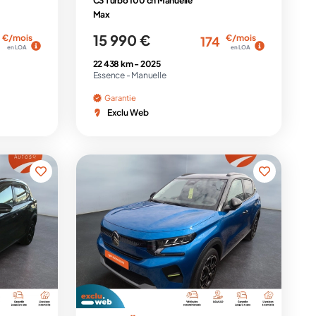
C3 Turbo 100 ch Manuelle
Max
15 990 €
€/mois
€/mois
174
en LOA
en LOA
22 438 km -
2025
Essence -
Manuelle
Garantie
Exclu Web