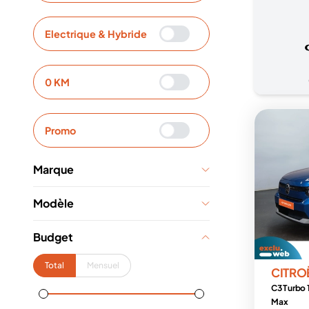
Electrique & Hybride
0 KM
Promo
Marque
Modèle
Budget
Total
Mensuel
CITRO
C3 Turbo 
Max