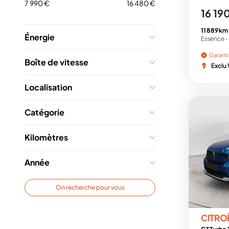
7 990 €
16 480 €
16 19
11 889 km
Énergie
Essence -
Garant
Boîte de vitesse
Exclu
Localisation
Catégorie
Kilomètres
Année
On recherche pour vous
CITRO