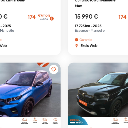
100 ch Manuelle
C3 Turbo 100 ch Manuelle
Max
0 €
15 990 €
€/mois
174
174
en LOA
 -
2025
17 723 km -
2025
Manuelle
Essence -
Manuelle
ie
Garantie
 Web
Exclu Web