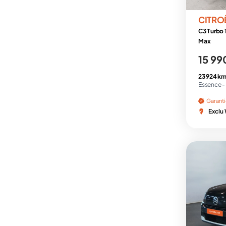
CITRO
C3 Turbo 
Max
15 99
23 924 km
Essence -
Garant
Exclu