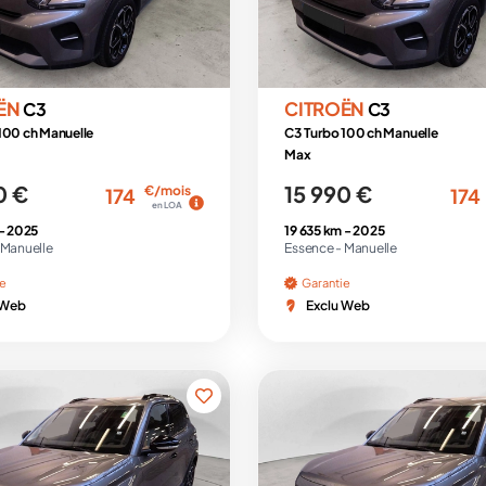
ËN
CITROËN
C3
C3
100 ch Manuelle
C3 Turbo 100 ch Manuelle
Max
0 €
15 990 €
€/mois
174
174
en LOA
 -
2025
19 635 km -
2025
Manuelle
Essence -
Manuelle
ie
Garantie
 Web
Exclu Web