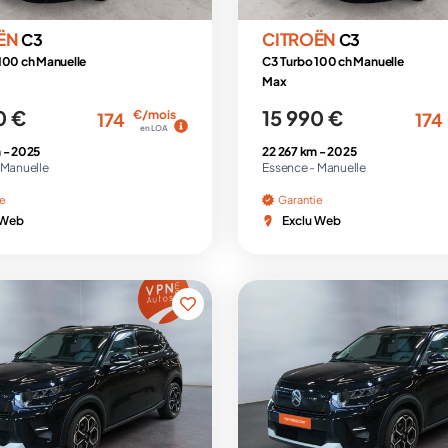
ËN
CITROËN
C3
C3
100 ch Manuelle
C3 Turbo 100 ch Manuelle
Max
0 €
15 990 €
€/mois
174
174
en LOA
 -
2025
22 267 km -
2025
Manuelle
Essence -
Manuelle
ie
Garantie
 Web
Exclu Web