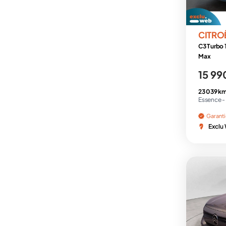
CITRO
C3 Turbo 
Max
15 99
23 039 km
Essence -
Garant
Exclu