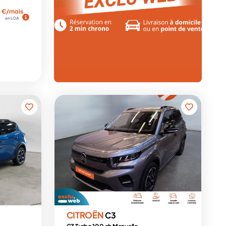
€/mois
en LOA
CITROËN
C3