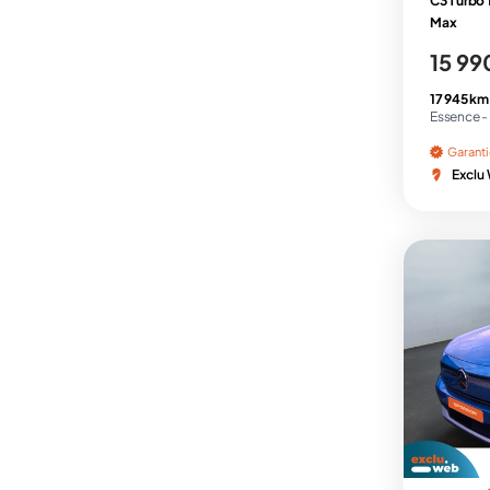
C3 Turbo 
Max
15 99
17 945 km
Essence -
Garant
Exclu