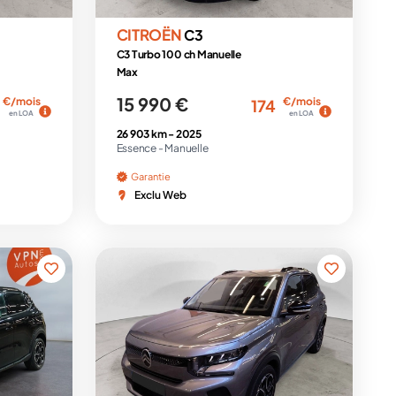
CITROËN
C3
C3 Turbo 100 ch Manuelle
Max
15 990 €
€/mois
€/mois
174
en LOA
en LOA
26 903 km -
2025
Essence -
Manuelle
Garantie
Exclu Web