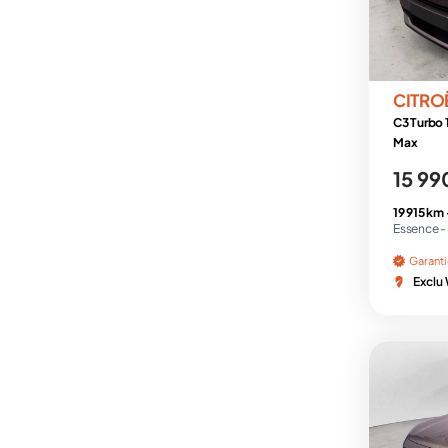
CITRO
C3 Turbo 
Max
15 99
19 915 km
Essence -
Garant
Exclu