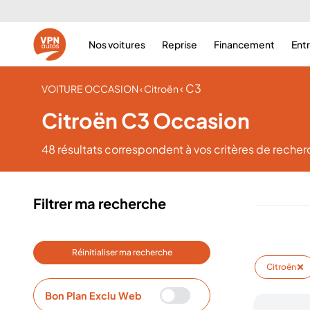
Nos voitures
Reprise
Financement
Ent
‹ C3
VOITURE OCCASION
‹ Citroën
Citroën C3 Occasion
48 résultats
correspondent à vos critères de reche
Filtrer ma recherche
Réinitialiser ma recherche
Citroën
Bon Plan Exclu Web