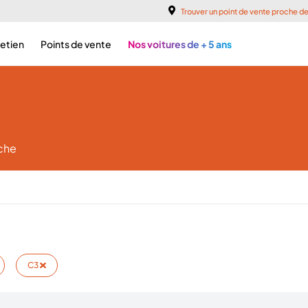
Trouver un point de vente proche d
retien
Points de vente
Nos voitures de + 5 ans
rche
C3