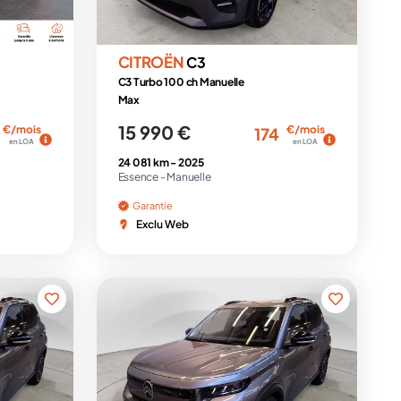
CITROËN
C3
C3 Turbo 100 ch Manuelle
Max
15 990 €
€/mois
€/mois
174
en LOA
en LOA
24 081 km -
2025
Essence -
Manuelle
Garantie
Exclu Web