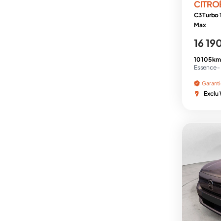
CITRO
C3 Turbo 
Max
16 19
10 105 km
Essence -
Garant
Exclu