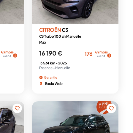
CITROËN
C3
C3 Turbo 100 ch Manuelle
Max
16 190 €
€/mois
€/mois
176
en LOA
en LOA
13 534 km -
2025
Essence -
Manuelle
Garantie
Exclu Web