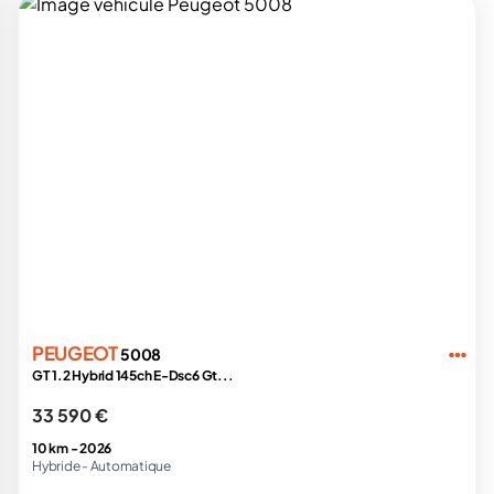
PEUGEOT
5008
GT 1.2 Hybrid 145ch E-Dsc6 Gt...
33 590 €
10 km -
2026
Hybride -
Automatique