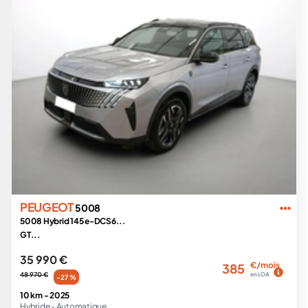
PEUGEOT
5008
5008 Hybrid 145 e-DCS6...
GT...
35 990 €
€/mois
385
48 970 €
en LOA
-27 %
10 km -
2025
Hybride -
Automatique