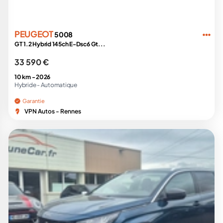
PEUGEOT
5008
GT 1.2 Hybrid 145ch E-Dsc6 Gt...
33 590 €
10 km -
2026
Hybride -
Automatique
Garantie
VPN Autos - Rennes