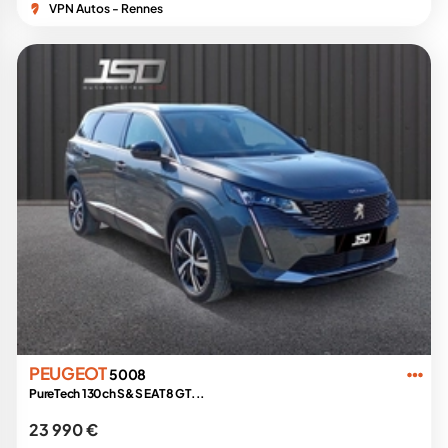
VPN Autos - Rennes
PEUGEOT
5008
PureTech 130ch S&S EAT8 GT...
23 990 €