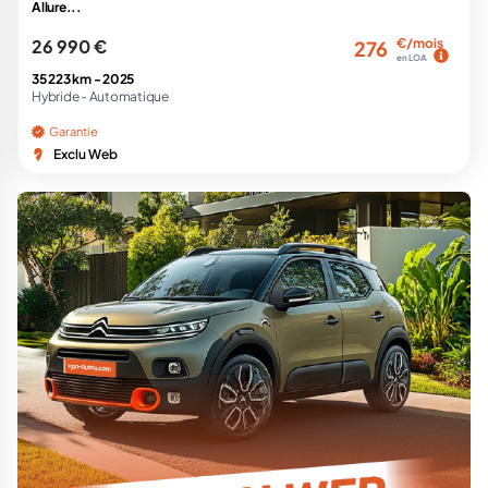
Allure...
26 990 €
€/mois
276
en LOA
35 223 km -
2025
Hybride -
Automatique
Garantie
Exclu Web