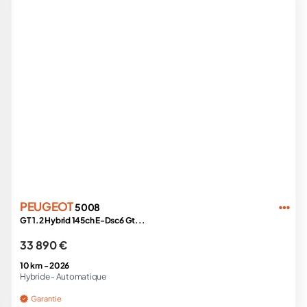
PEUGEOT
5008
GT 1.2 Hybrid 145ch E-Dsc6 Gt...
33 890 €
10 km -
2026
Hybride -
Automatique
Garantie