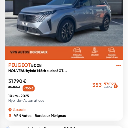
PEUGEOT
5008
NOUVEAU hybrid 145ch e-dcs6 GT...
31 790 €
€/mois
353
32 490 €
en LOA
-700 €
10 km -
2025
Hybride -
Automatique
Garantie
VPN Autos - Bordeaux Mérignac