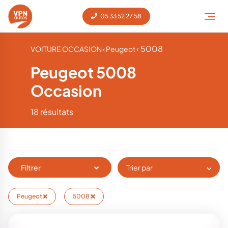
05 33 52 27 58
‹ 5008
VOITURE OCCASION
‹ Peugeot
Peugeot 5008
Occasion
18 résultats
Filtrer
Trier par
Peugeot
5008