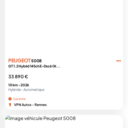
PEUGEOT
5008
GT 1.2 Hybrid 145ch E-Dsc6 Gt...
33 890 €
10 km -
2026
Hybride -
Automatique
Garantie
VPN Autos - Rennes