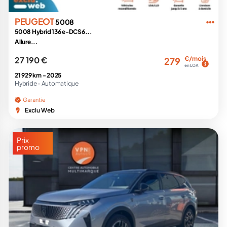
PEUGEOT
5008
5008 Hybrid 136 e-DCS6...
Allure...
27 190 €
€/mois
279
en LOA
21 929 km -
2025
Hybride -
Automatique
Garantie
Exclu Web
Prix
promo