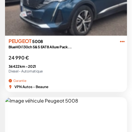
PEUGEOT
5008
BlueHDi 130ch S&S EAT8 Allure Pack...
24 990 €
36 422 km -
2021
Diesel -
Automatique
Garantie
VPN Autos - Beaune