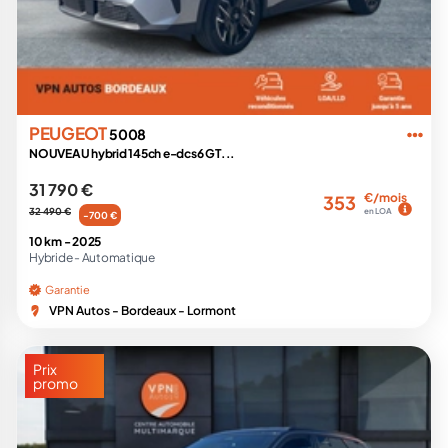
PEUGEOT
5008
NOUVEAU hybrid 145ch e-dcs6 GT...
31 790 €
€/mois
353
32 490 €
en LOA
-700 €
10 km -
2025
Hybride -
Automatique
Garantie
VPN Autos - Bordeaux - Lormont
Prix
promo