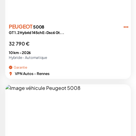
PEUGEOT
5008
GT 1.2 Hybrid 145ch E-Dsc6 Gt...
32 790 €
10 km -
2026
Hybride -
Automatique
Garantie
VPN Autos - Rennes