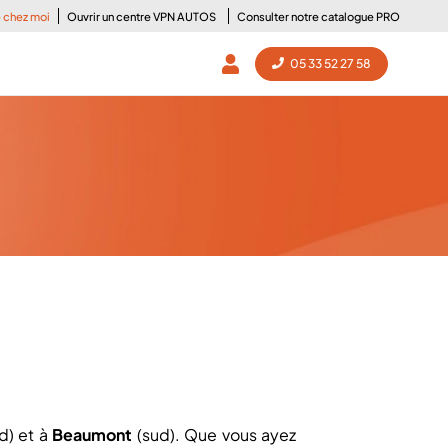
e chez moi
Ouvrir un centre VPN AUTOS
Consulter notre catalogue PRO
05 33 52 27 58
d) et à
Beaumont
(sud). Que vous ayez