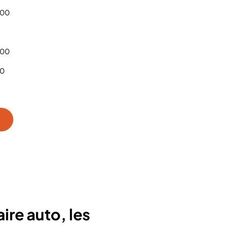
h00
h00
00
ire auto, les