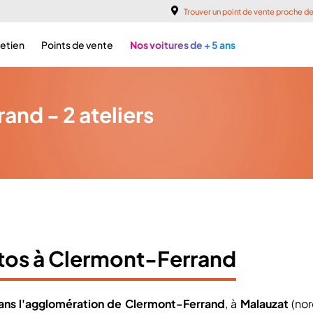
Trouver un point de vente proche d
retien
Points de vente
Nos voitures de + 5 ans
and - 2 ateliers
tos à Clermont-Ferrand
dans l'agglomération de Clermont-Ferrand
, à
Malauzat
(nor