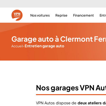
Nos voitures
Reprise
Financement
Ent
Garage auto à Clermont Ferr
Entretien garage auto
Accueil
‹
Nos garages VPN Au
VPN Autos dispose de
deux ateliers 