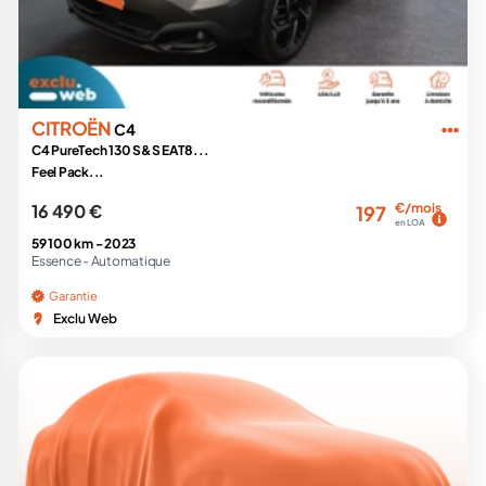
CITROËN
C4
C4 PureTech 130 S&S EAT8...
Feel Pack...
16 490 €
€/mois
197
en LOA
59 100 km -
2023
Essence -
Automatique
Garantie
Exclu Web