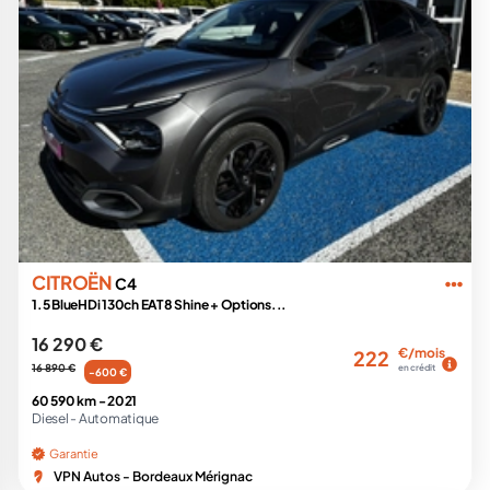
CITROËN
C4
1.5 BlueHDi 130ch EAT8 Shine + Options...
16 290 €
€/mois
222
16 890 €
en crédit
-600 €
60 590 km -
2021
Diesel -
Automatique
Garantie
VPN Autos - Bordeaux Mérignac