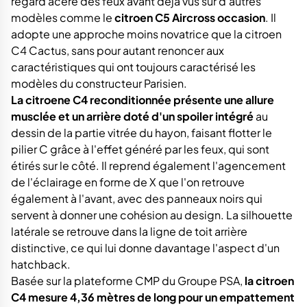
regard acéré des feux avant déjà vus sur d'autres
modèles comme le
citroen C5 Aircross occasion
. Il
adopte une approche moins novatrice que la citroen
C4 Cactus, sans pour autant renoncer aux
caractéristiques qui ont toujours caractérisé les
modèles du constructeur Parisien.
La citroene C4 reconditionnée présente une allure
musclée et un arrière doté d'un spoiler intégré
au
dessin de la partie vitrée du hayon, faisant flotter le
pilier C grâce à l'effet généré par les feux, qui sont
étirés sur le côté. Il reprend également l'agencement
de l'éclairage en forme de X que l'on retrouve
également à l'avant, avec des panneaux noirs qui
servent à donner une cohésion au design. La silhouette
latérale se retrouve dans la ligne de toit arrière
distinctive, ce qui lui donne davantage l'aspect d'un
hatchback.
Basée sur la plateforme CMP du Groupe PSA,
la citroen
C4 mesure 4,36 mètres de long pour un empattement