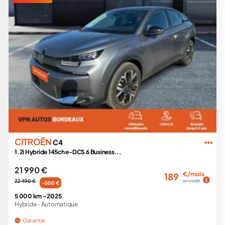
CITROËN
C4
1.2i Hybride 145ch e-DCS 6 Business...
21 990 €
€/mois
189
22 490 €
en crédit
-500 €
5 000 km -
2025
Hybride -
Automatique
Garantie