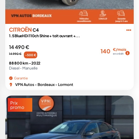
CITROËN
C4
1.5 BlueHDi 110ch Shine + toit ouvrant +...
14 490 €
€/mois
140
14 990 €
en crédit
-500 €
88 800 km -
2022
Diesel -
Manuelle
Garantie
VPN Autos - Bordeaux - Lormont
Prix
promo