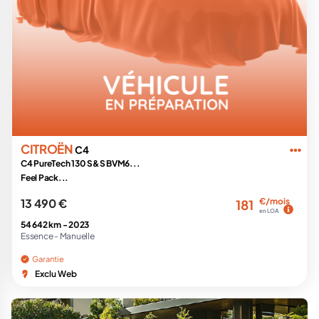
CITROËN
C4
C4 PureTech 130 S&S BVM6...
Feel Pack...
13 490 €
€/mois
181
en LOA
54 642 km -
2023
Essence -
Manuelle
Garantie
Exclu Web