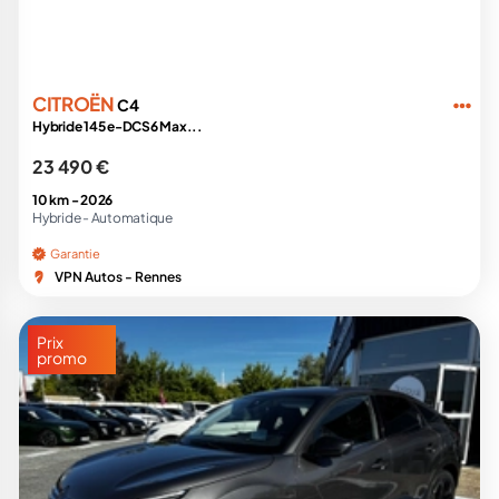
CITROËN
C4
Hybride 145 e-DCS6 Max...
23 490 €
10 km -
2026
Hybride -
Automatique
Garantie
VPN Autos - Rennes
Prix
promo