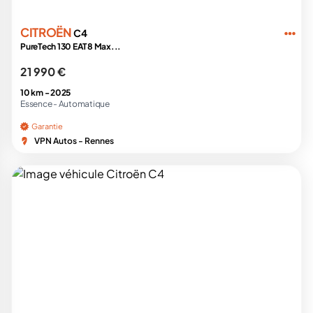
CITROËN
C4
PureTech 130 EAT8 Max...
21 990 €
10 km -
2025
Essence -
Automatique
Garantie
VPN Autos - Rennes