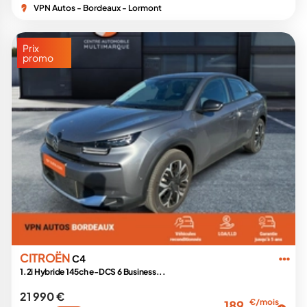
VPN Autos - Bordeaux - Lormont
Prix
promo
CITROËN
C4
1.2i Hybride 145ch e-DCS 6 Business...
21 990 €
€/mois
189