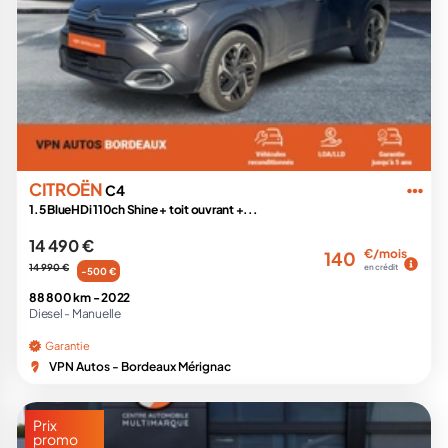
CITROËN
C4
1.5 BlueHDi 110ch Shine + toit ouvrant +...
14 490 €
€/mois
140
14 990 €
en crédit
-500 €
88 800 km -
2022
Diesel -
Manuelle
Garantie
VPN Autos - Bordeaux Mérignac
Prix
promo