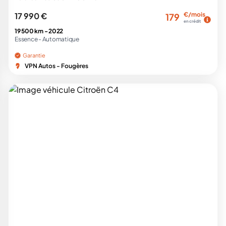
17 990 €
€/mois
179
en crédit
19 500 km -
2022
Essence -
Automatique
Garantie
VPN Autos - Fougères