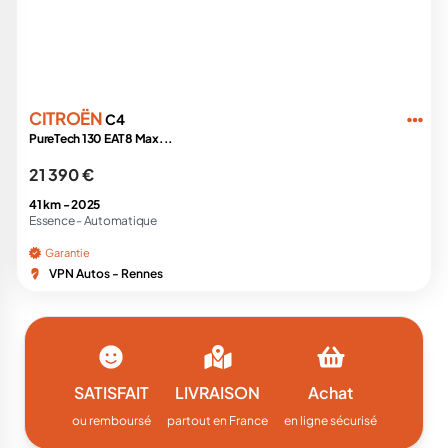
CITROËN
C4
PureTech 130 EAT8 Max...
21 390 €
41 km -
2025
Essence -
Automatique
Garantie
VPN Autos - Rennes
SATISFAIT
LIVRAISON
Achat
ou remboursé
partout en France
en ligne sécurisé