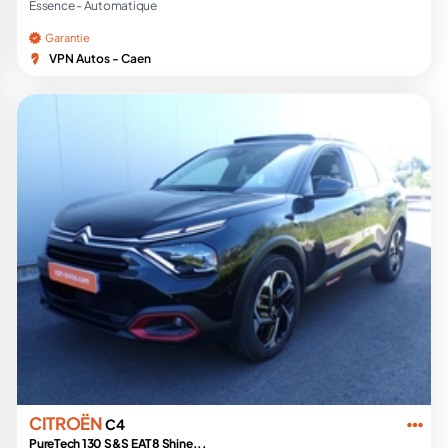
Essence -
Automatique
Garantie
VPN Autos - Caen
CITROËN
C4
PureTech 130 S&S EAT8 Shine...