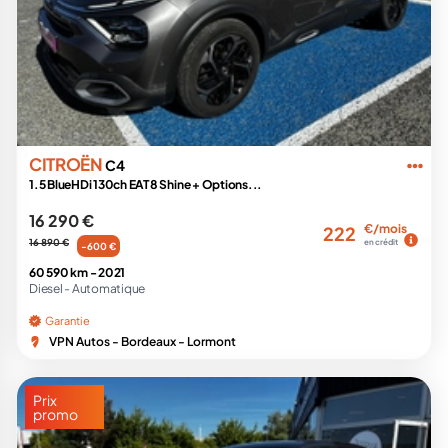
CITROËN
C4
1.5 BlueHDi 130ch EAT8 Shine + Options...
16 290 €
€/mois
222
16 890 €
en crédit
-600 €
60 590 km -
2021
Diesel -
Automatique
Garantie
VPN Autos - Bordeaux - Lormont
Prix
promo