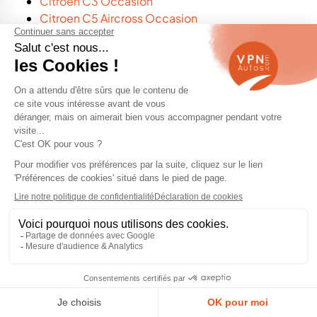
Citroen C3 Occasion
Citroen C5 Aircross Occasion
Un crédit vous engage et doit être remboursé. Vérifiez
vos capacités de remboursement avant de vous
engager.
Voitures d’occasion par ville
Voiture occasion Alès
Voiture occasion Angers
Voiture occasion Ariège
Voiture occasion Beaune
Voiture occasion Bergerac
Voiture occasion Blois
Voiture occasion Bordeaux
Voiture occasion Bort-Les-Orgues