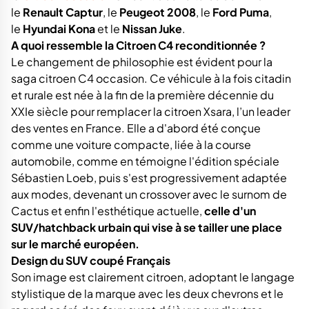
le
Renault Captur
, le
Peugeot 2008
, le
Ford Puma
,
le
Hyundai Kona
et le
Nissan Juke
.
A quoi ressemble la Citroen C4 reconditionnée ?
Le changement de philosophie est évident pour la
saga citroen C4 occasion. Ce véhicule à la fois citadin
et rurale est née à la fin de la première décennie du
XXIe siècle pour remplacer la citroen Xsara, l’un leader
des ventes en France. Elle a d'abord été conçue
comme une voiture compacte, liée à la course
automobile, comme en témoigne l'édition spéciale
Sébastien Loeb, puis s'est progressivement adaptée
aux modes, devenant un crossover avec le surnom de
Cactus et enfin l'esthétique actuelle,
celle d'un
SUV/hatchback urbain qui vise à se tailler une place
sur le marché européen.
Design du SUV coupé Français
Son image est clairement citroen, adoptant le langage
stylistique de la marque avec les deux chevrons et le