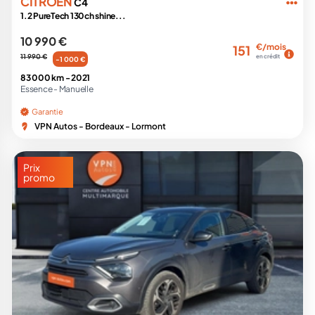
CITROËN
C4
1.2 PureTech 130ch shine...
10 990 €
€/mois
151
11 990 €
en crédit
-1 000 €
83 000 km -
2021
Essence -
Manuelle
Garantie
VPN Autos - Bordeaux - Lormont
Prix
promo