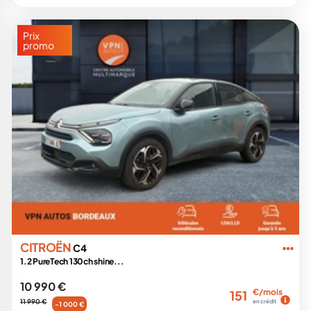
Prix
promo
CITROËN
C4
1.2 PureTech 130ch shine...
10 990 €
€/mois
151
11 990 €
en crédit
-1 000 €