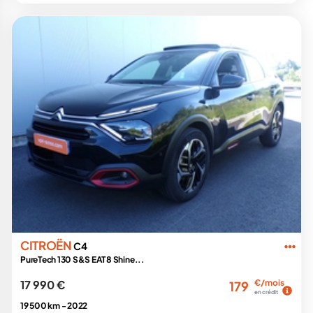
CITROËN
C4
PureTech 130 S&S EAT8 Shine...
17 990 €
€/mois
179
en crédit
19 500 km -
2022