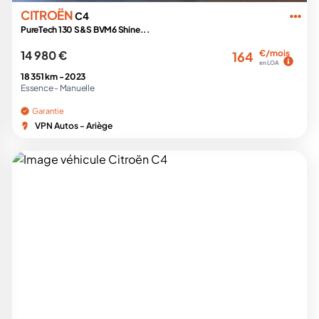
CITROËN
C4
PureTech 130 S&S BVM6 Shine...
14 980 €
€/mois
164
en LOA
18 351 km -
2023
Essence -
Manuelle
Garantie
VPN Autos - Ariège