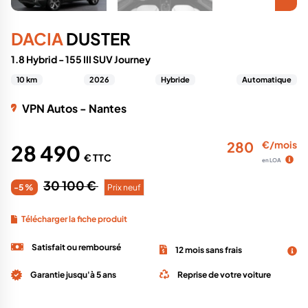
DACIA
DUSTER
1.8 Hybrid - 155 III SUV Journey
10 km
2026
Hybride
Automatique
VPN Autos - Nantes
280
€/mois
28 490
€ TTC
en LOA
30 100 €
-5 %
Prix neuf
Télécharger la fiche produit
Satisfait ou remboursé
12 mois sans frais
Garantie jusqu'à 5 ans
Reprise de votre voiture