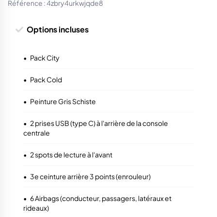
Référence :
4zbry4urkwjqde8
Options incluses
•
Pack City
•
Pack Cold
•
Peinture Gris Schiste
•
2 prises USB (type C) à l'arrière de la console
centrale
•
2 spots de lecture à l'avant
•
3e ceinture arrière 3 points (enrouleur)
•
6 Airbags (conducteur, passagers, latéraux et
rideaux)