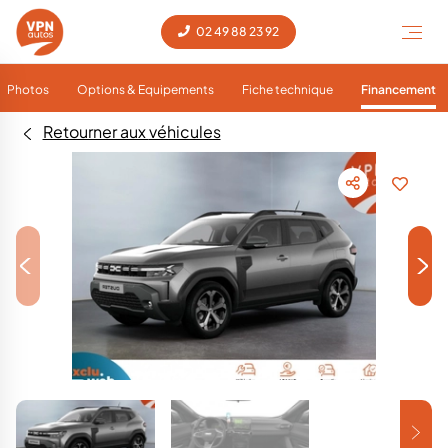
02 49 88 23 92
Photos
Options & Equipements
Fiche technique
Financement
Retourner aux véhicules
<
>