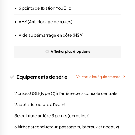
•
6 points de fixation YouClip
•
ABS (Antiblocage de roues)
•
Aide au démarrage en côte (HSA)
Afficher
plus
d'options
Equipements de série
Voir tous les équipements
2 prises USB (type C) à l'arrière de la console centrale
2 spots de lecture à l'avant
3e ceinture arrière 3 points (enrouleur)
6 Airbags (conducteur, passagers, latéraux et rideaux)