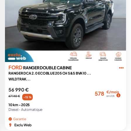
FORD
RANGER DOUBLE CABINE
RANGER DCA 2.0 ECOBLUE 205 CH S&S BVA10 ...
WILDTRAK...
56 990 €
€/mois
578
67 140 €
en LOA
-15 %
10 km -
2025
Diesel -
Automatique
Garantie
Exclu Web