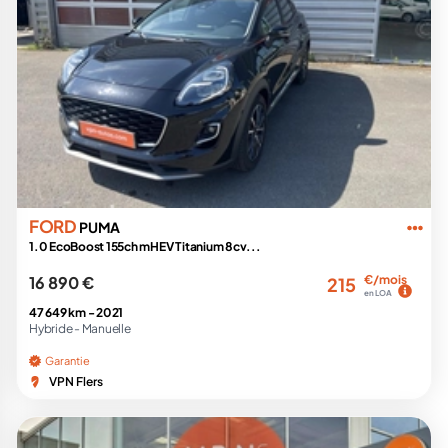
FORD
PUMA
1.0 EcoBoost 155ch mHEV Titanium 8cv...
16 890 €
€/mois
215
en LOA
47 649 km -
2021
Hybride -
Manuelle
Garantie
VPN Flers