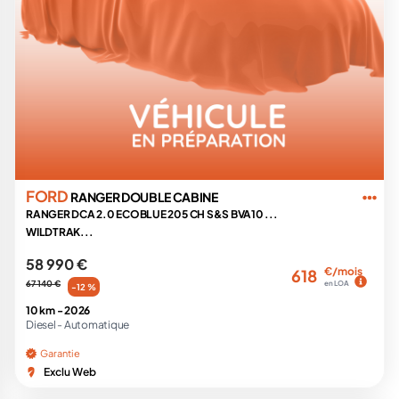
FORD
RANGER DOUBLE CABINE
RANGER DCA 2.0 ECOBLUE 205 CH S&S BVA10 ...
WILDTRAK...
58 990 €
€/mois
618
67 140 €
en LOA
-12 %
10 km -
2026
Diesel -
Automatique
Garantie
Exclu Web