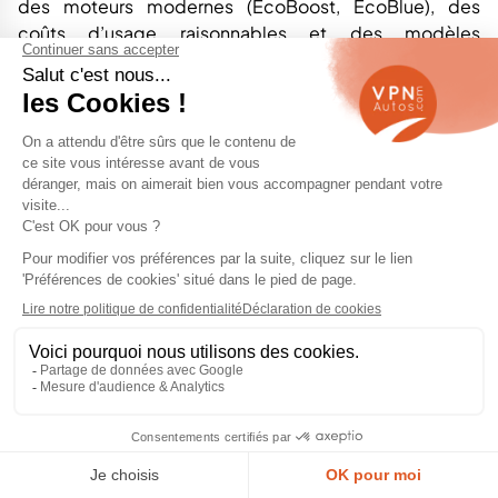
des moteurs modernes (EcoBoost, EcoBlue), des
coûts d’usage raisonnables et des modèles
parfaitement adaptés à la conduite quotidienne.
Que vous choisissiez un moteur essence
EcoBoost
, un
diesel
EcoBlue
ou une version hybride récente, vous
profitez d’une consommation maîtrisée et d’un coût
d’entretien généralement inférieur à celui de
nombreuses marques premium.
Fiabilité, équipements généreux, bonne tenue de
route, budget contenu :
acheter une Ford d’occasion
garantie chez VPN Autos, c’est faire le choix d’un
véhicule sûr et polyvalent
, pensé pour durer. Et si vous
avez besoin d’un conseil, nos experts sont là pour vous
accompagner.
Les modèles Ford d’occasion
disponibles chez VPN Autos