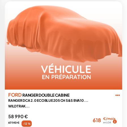
FORD
RANGER DOUBLE CABINE
RANGER DCA 2.0 ECOBLUE 205 CH S&S BVA10 ...
WILDTRAK...
58 990 €
€/mois
618
67 140 €
en LOA
-12 %