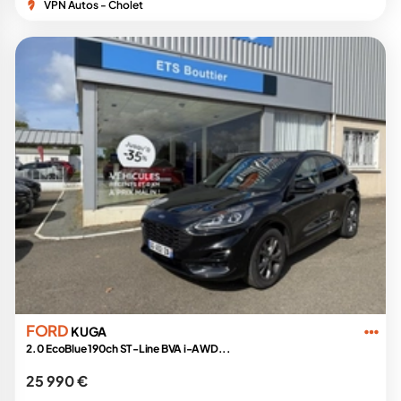
VPN Autos - Cholet
FORD
KUGA
2.0 EcoBlue 190ch ST-Line BVA i-AWD...
25 990 €