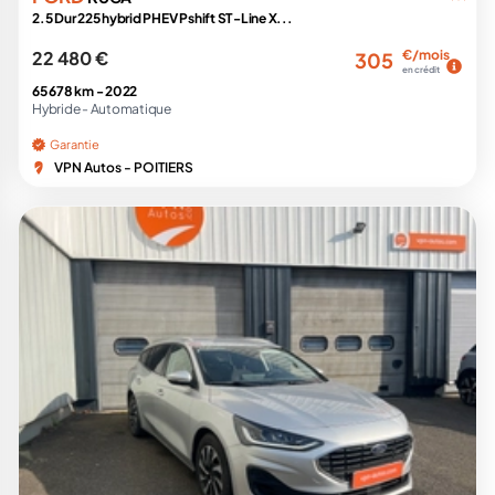
2.5 Dur 225 hybrid PHEV Pshift ST-Line X...
22 480 €
€/mois
305
en crédit
65 678 km -
2022
Hybride -
Automatique
Garantie
VPN Autos - POITIERS