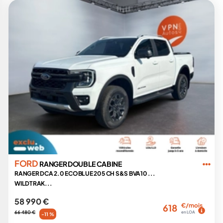
FORD
RANGER DOUBLE CABINE
RANGER DCA 2.0 ECOBLUE 205 CH S&S BVA10 ...
WILDTRAK...
58 990 €
€/mois
618
66 480 €
en LOA
-11 %