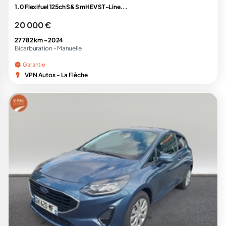
1.0 Flexifuel 125ch S&S mHEV ST-Line...
20 000 €
27 782 km -
2024
Bicarburation -
Manuelle
Garantie
VPN Autos - La Flèche