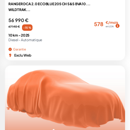
RANGER DCA 2.0 ECOBLUE 205 CH S&S BVA10 ...
WILDTRAK...
56 990 €
€/mois
578
67 140 €
en LOA
-15 %
10 km -
2025
Diesel -
Automatique
Garantie
Exclu Web