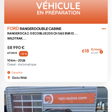
FORD
RANGER DOUBLE CABINE
RANGER DCA 2.0 ECOBLUE 205 CH S&S BVA10 ...
WILDTRAK...
58 990 €
€/mois
618
67 140 €
en LOA
-12 %
10 km -
2026
Diesel -
Automatique
Garantie
Exclu Web