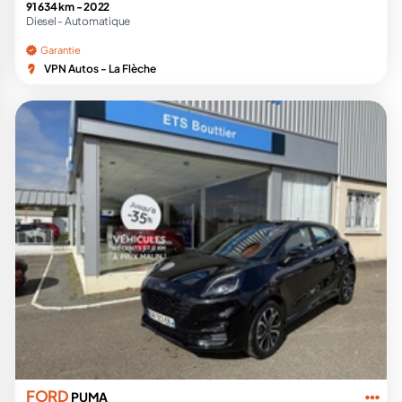
91 634 km -
2022
Diesel -
Automatique
Garantie
VPN Autos - La Flèche
FORD
PUMA