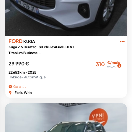
FORD
KUGA
Kuga 2.5 Duratec 180 ch FlexiFuel FHEV E...
Titanium Business...
29 990 €
€/mois
310
en LOA
22 653 km -
2025
Hybride -
Automatique
Garantie
Exclu Web