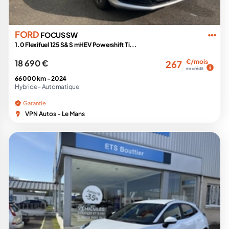
FORD
FOCUS SW
1.0 Flexifuel 125 S&S mHEV Powershift Ti...
18 690 €
€/mois
267
en crédit
66 000 km -
2024
Hybride -
Automatique
Garantie
VPN Autos - Le Mans