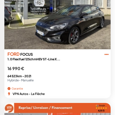
FORD
FOCUS
1.0 Flexifuel 125ch mHEV ST-Line X...
16 990 €
64 523 km -
2021
Hybride -
Manuelle
Garantie
VPN Autos - La Flèche