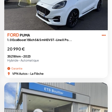
FORD
PUMA
1.0 EcoBoost 155ch S&S mHEV ST-Line X Po...
20 990 €
35 218 km -
2023
Hybride -
Automatique
Garantie
VPN Autos - La Flèche