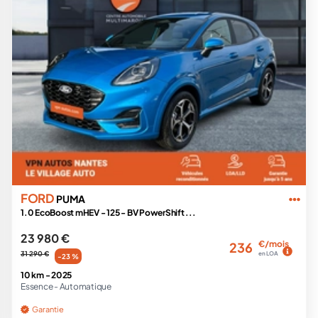
FORD
PUMA
1.0 EcoBoost mHEV - 125 - BV PowerShift ...
23 980 €
€/mois
236
31 290 €
en LOA
-23 %
10 km -
2025
Essence -
Automatique
Garantie