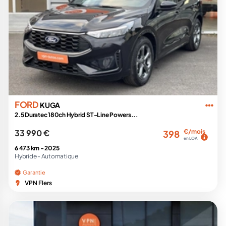
FORD
KUGA
2.5 Duratec 180ch Hybrid ST-Line Powers...
33 990 €
€/mois
398
en LOA
6 473 km -
2025
Hybride -
Automatique
Garantie
VPN Flers