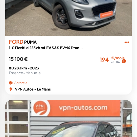
FORD
PUMA
1.0 Flexifuel 125 ch mHEV S&S BVM6 Titan...
15 100 €
€/mois
194
en LOA
80 283 km -
2023
Essence -
Manuelle
Garantie
VPN Autos - Le Mans