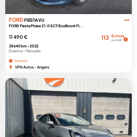
FORD
FIESTA VU
FORD Fiesta Phase 2 1.0 SCTi EcoBoost Fl...
11 490 €
€/mois
113
en crédit
35 640 km -
2022
Essence -
Manuelle
Garantie
VPN Autos - Angers