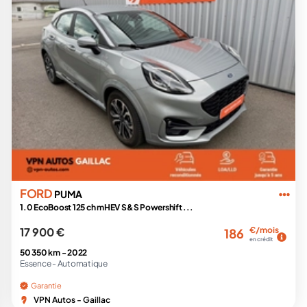
FORD
PUMA
1.0 EcoBoost 125 ch mHEV S&S Powershift ...
17 900 €
€/mois
186
en crédit
50 350 km -
2022
Essence -
Automatique
Garantie
VPN Autos - Gaillac