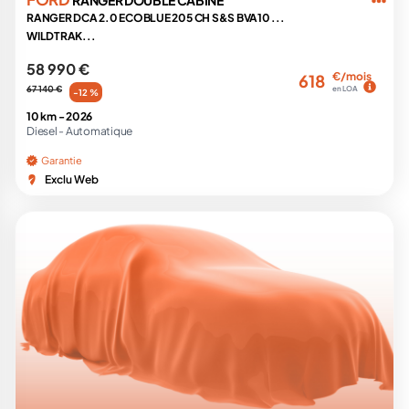
RANGER DOUBLE CABINE
RANGER DCA 2.0 ECOBLUE 205 CH S&S BVA10 ...
WILDTRAK...
58 990 €
€/mois
618
67 140 €
en LOA
-12 %
10 km -
2026
Diesel -
Automatique
Garantie
Exclu Web