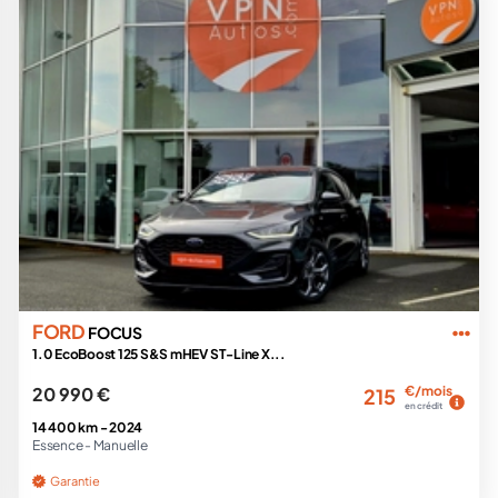
FORD
FOCUS
1.0 EcoBoost 125 S&S mHEV ST-Line X...
20 990 €
€/mois
215
en crédit
14 400 km -
2024
Essence -
Manuelle
Garantie