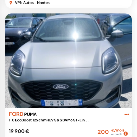
VPN Autos - Nantes
FORD
PUMA
1.0 EcoBoost 125 ch mHEV S&S BVM6 ST-Lin...
19 900 €
€/mois
200
en crédit