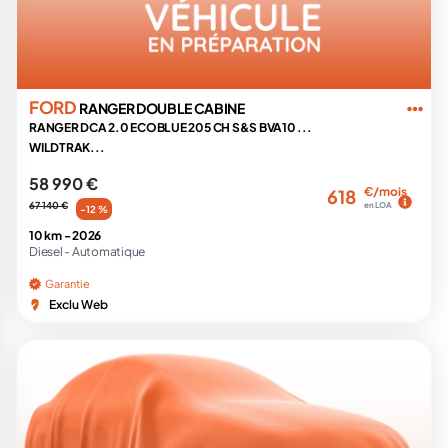
FORD
RANGER DOUBLE CABINE
RANGER DCA 2.0 ECOBLUE 205 CH S&S BVA10 ...
WILDTRAK...
58 990 €
€/mois
618
67 140 €
en LOA
-12 %
10 km -
2026
Diesel -
Automatique
Garantie
Exclu Web