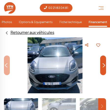
02 21 83 04 81
Photos
Options & Equipements
Fiche technique
Financement
Retourner aux véhicules
<
>