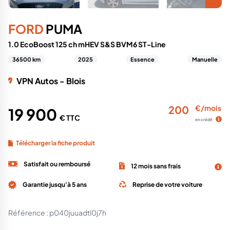
FORD
PUMA
1.0 EcoBoost 125 ch mHEV S&S BVM6 ST-Line
36500 km
2025
Essence
Manuelle
VPN Autos - Blois
200
€/mois
19 900
€ TTC
en crédit
Télécharger la fiche produit
Satisfait ou remboursé
12 mois sans frais
Garantie jusqu'à 5 ans
Reprise de votre voiture
Référence :
p040juuadtl0j7h