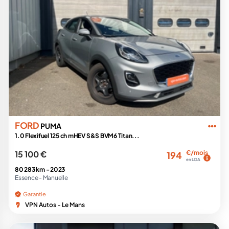
FORD
PUMA
1.0 Flexifuel 125 ch mHEV S&S BVM6 Titan...
15 100 €
€/mois
194
en LOA
80 283 km -
2023
Essence -
Manuelle
Garantie
VPN Autos - Le Mans