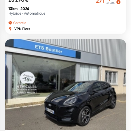
271
en LOA
13 km -
2026
Hybride -
Automatique
Garantie
VPN Flers