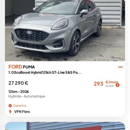
FORD
PUMA
1.0 EcoBoost Hybrid 125ch ST-Line S&S Po...
27 290 €
€/mois
293
en LOA
12 km -
2026
Hybride -
Automatique
Garantie
VPN Flers