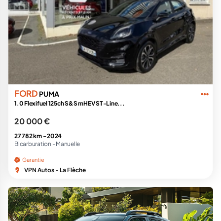
FORD
PUMA
1.0 Flexifuel 125ch S&S mHEV ST-Line...
20 000 €
27 782 km -
2024
Bicarburation -
Manuelle
Garantie
VPN Autos - La Flèche