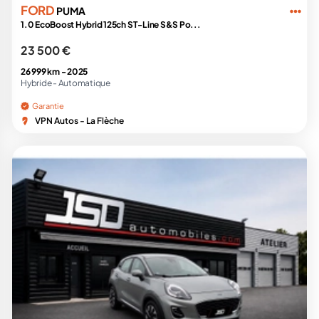
FORD
PUMA
1.0 EcoBoost Hybrid 125ch ST-Line S&S Po...
23 500 €
26 999 km -
2025
Hybride -
Automatique
Garantie
VPN Autos - La Flèche