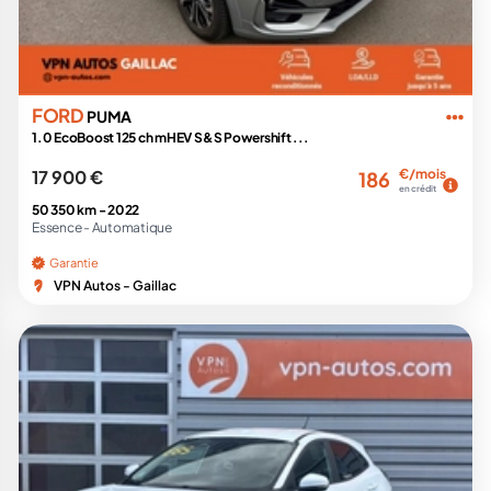
FORD
PUMA
1.0 EcoBoost 125 ch mHEV S&S Powershift ...
17 900 €
€/mois
186
en crédit
50 350 km -
2022
Essence -
Automatique
Garantie
VPN Autos - Gaillac