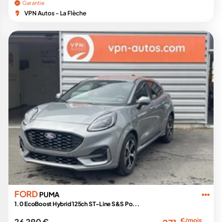
Garantie
VPN Autos - La Flèche
FORD
PUMA
1.0 EcoBoost Hybrid 125ch ST-Line S&S Po...
26 290 €
€/mois