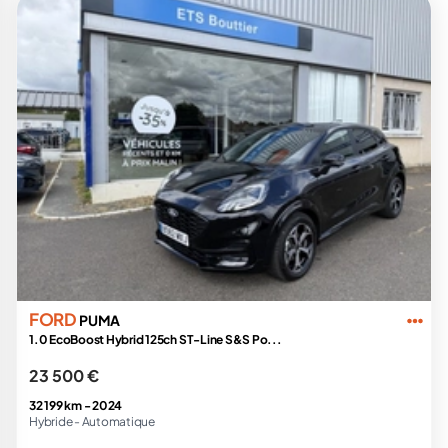
FORD
PUMA
1.0 EcoBoost Hybrid 125ch ST-Line S&S Po...
23 500 €
32 199 km -
2024
Hybride -
Automatique