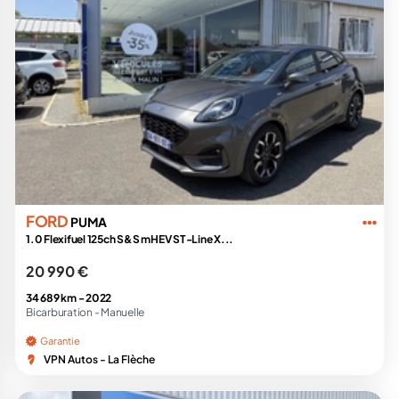
FORD
PUMA
1.0 Flexifuel 125ch S&S mHEV ST-Line X...
20 990 €
34 689 km -
2022
Bicarburation -
Manuelle
Garantie
VPN Autos - La Flèche