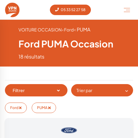
05 33 52 27 58
‹ PUMA
VOITURE OCCASION
‹ Ford
Ford PUMA Occasion
18 résultats
Filtrer
Trier par
Ford
PUMA