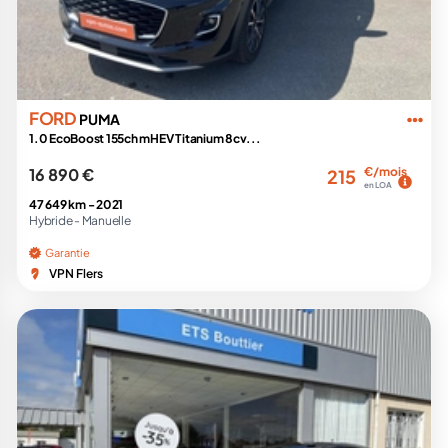
FORD
PUMA
1.0 EcoBoost 155ch mHEV Titanium 8cv...
16 890 €
€/mois
215
en LOA
47 649 km -
2021
Hybride -
Manuelle
Garantie
VPN Flers