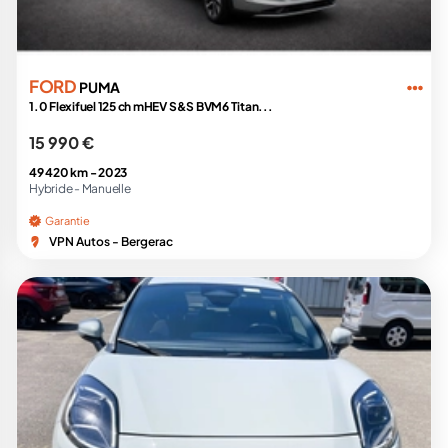
FORD
PUMA
1.0 Flexifuel 125 ch mHEV S&S BVM6 Titan...
15 990 €
49 420 km -
2023
Hybride -
Manuelle
Garantie
VPN Autos - Bergerac