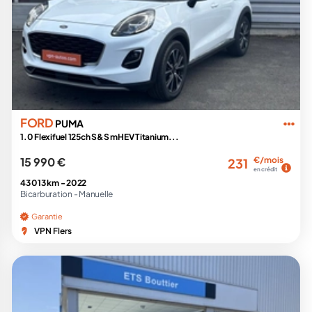
FORD
PUMA
1.0 Flexifuel 125ch S&S mHEV Titanium...
15 990 €
€/mois
231
en crédit
43 013 km -
2022
Bicarburation -
Manuelle
Garantie
VPN Flers