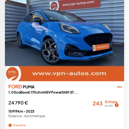
FORD
PUMA
1.0 EcoBoost 170ch mHEV PowerShift ST...
24 790 €
€/mois
243
en LOA
15 919 km -
2023
Essence -
Automatique
Garantie