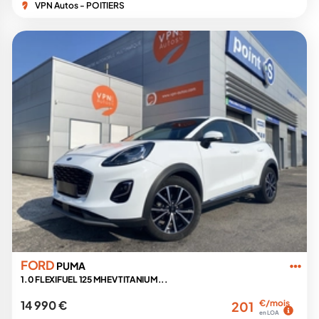
VPN Autos - POITIERS
FORD
PUMA
1.0 FLEXIFUEL 125 MHEV TITANIUM...
14 990 €
€/mois
201
en LOA