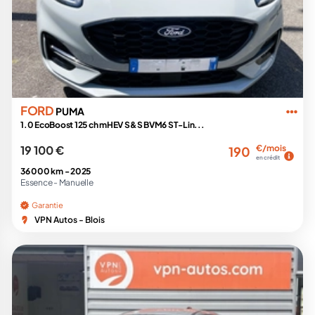
FORD
PUMA
1.0 EcoBoost 125 ch mHEV S&S BVM6 ST-Lin...
19 100 €
€/mois
190
en crédit
36 000 km -
2025
Essence -
Manuelle
Garantie
VPN Autos - Blois