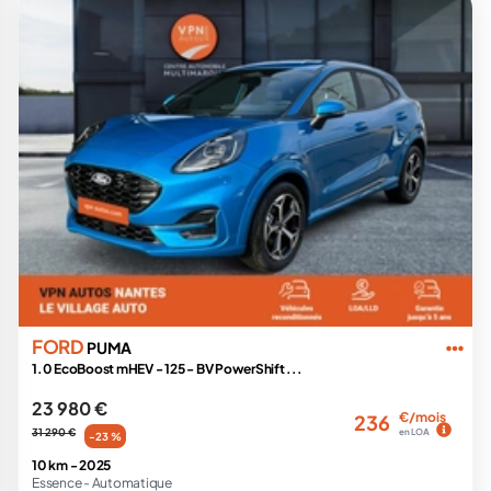
FORD
PUMA
1.0 EcoBoost mHEV - 125 - BV PowerShift ...
23 980 €
€/mois
236
31 290 €
en LOA
-23 %
10 km -
2025
Essence -
Automatique