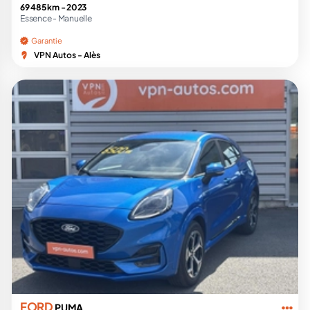
69 485 km -
2023
Essence -
Manuelle
Garantie
VPN Autos - Alès
FORD
PUMA