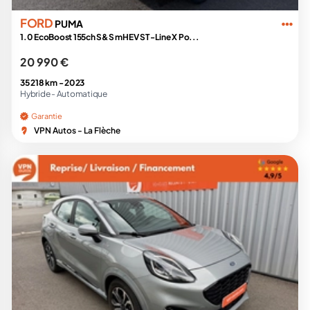
FORD
PUMA
1.0 EcoBoost 155ch S&S mHEV ST-Line X Po...
20 990 €
35 218 km -
2023
Hybride -
Automatique
Garantie
VPN Autos - La Flèche