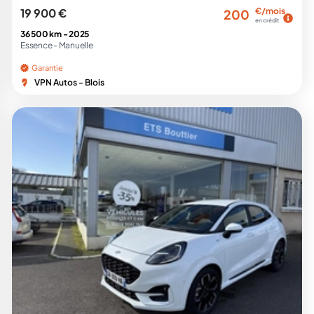
19 900 €
€/mois
200
en crédit
36 500 km -
2025
Essence -
Manuelle
Garantie
VPN Autos - Blois