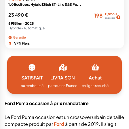
1.0 EcoBoost Hybrid 125ch ST-Line S&S Po...
23 490 €
€/mois
198
en crédit
6 953 km -
2025
Hybride -
Automatique
Garantie
VPN Flers
SATISFAIT
LIVRAISON
Achat
ou remboursé
partout en France
en ligne sécurisé
Ford Puma occasion à prix mandataire
Le Ford Puma occasion est un crossover urbain de taille
compacte produit par
Ford
à partir de 2019. Il s'agit