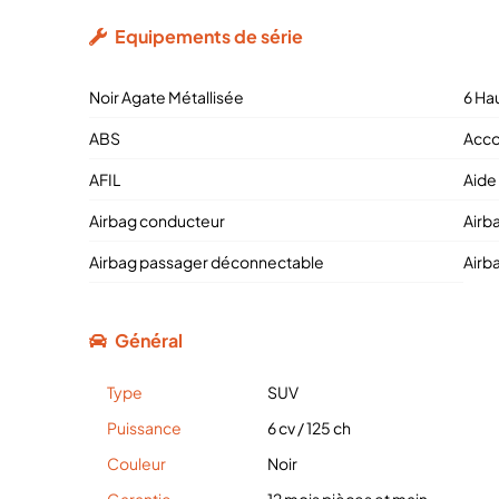
Equipements de série
Noir Agate Métallisée
6 Ha
ABS
Acco
AFIL
Aide
Airbag conducteur
Airb
Airbag passager déconnectable
Airb
Général
Type
SUV
Puissance
6 cv
/
125 ch
Couleur
Noir