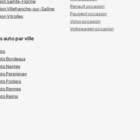
ion Sainte-Florine
Renault occasion
ion Villefranche-sur-Saône
Peugeot occasion
on Vitrolles
Volvo occasion
Volkswagen occasion
 auto par ville
uto
uto Bordeaux
uto Nantes
uto Perpignan
to Poitiers
uto Rennes
uto Reims