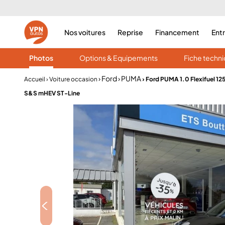
Nos voitures
Reprise
Financement
Ent
Photos
Options & Equipements
Fiche techn
› Ford
› PUMA
Accueil
› Voiture occasion
› Ford PUMA 1.0 Flexifuel 12
S&S mHEV ST-Line
<