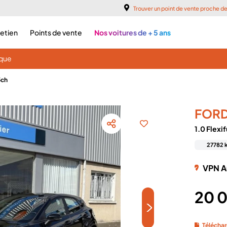
Trouver un point de vente proche d
retien
Points de vente
Nos voitures de + 5 ans
ique
5ch
FOR
1.0 Flexi
27782 
VPN A
20 
>
Téléchar