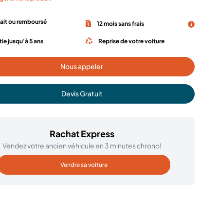
fait ou remboursé
12 mois sans frais
ie jusqu'à 5 ans
Reprise de votre voiture
Nous appeler
Devis Gratuit
Rachat Express
Vendez votre ancien véhicule en 3 minutes chrono!
Vendre sa voiture