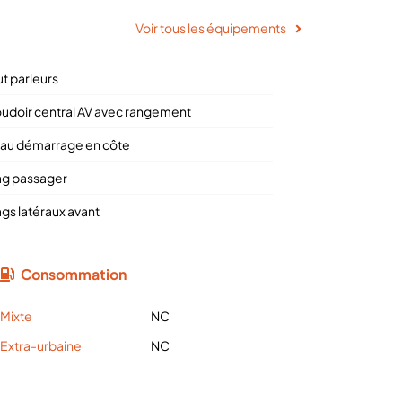
Voir tous les équipements
ut parleurs
udoir central AV avec rangement
 au démarrage en côte
ag passager
ags latéraux avant
Consommation
Mixte
NC
Extra-urbaine
NC