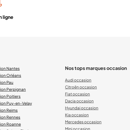
 ligne
Nos tops marques occasion
sion Nantes
ion Orléans
Audi occasion
ion Pau
Citroën occasion
sion Perpignan
Fiat occasion
ion Poitiers
Dacia occasion
sion Puy-en-Velay
Hyundai occasion
sion Reims
Kia occasion
sion Rennes
Mercedes occasion
sion Roanne
Mini occasion