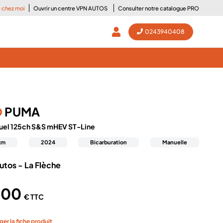
e chez moi
Ouvrir un centre VPN AUTOS
Consulter notre catalogue PRO
0243940408
D
PUMA
fuel 125ch S&S mHEV ST-Line
km
2024
Bicarburation
Manuelle
utos - La Flèche
000
€ TTC
ger la fiche produit