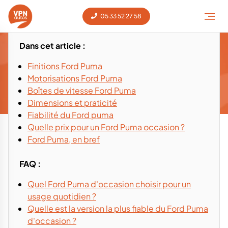
05 33 52 27 58
Dans cet article :
Guide d'achat et conseils - Ford Puma
Finitions Ford Puma
occasion
Motorisations Ford Puma
Guide d'achat Puma
Voiture occasion
‹
Ford
‹
Puma
‹
Boîtes de vitesse Ford Puma
Dimensions et praticité
Fiabilité du Ford puma
Quelle prix pour un Ford Puma occasion ?
Ford Puma, en bref
FAQ :
Quel Ford Puma d'occasion choisir pour un
usage quotidien ?
Quelle est la version la plus fiable du Ford Puma
d'occasion ?