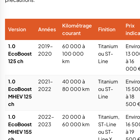
Kilométrage
Prix
Version
Années
Finition
courant
indica
1.0
2019–
60 000 à
Titanium
Envir
EcoBoost
2020
100 000
ou ST-
13 00
125 ch
km
Line
à 16
000 
1.0
2021–
40 000 à
Titanium
Envir
EcoBoost
2022
80 000 km
ou ST-
15 50
MHEV 125
Line
à 18
ch
500 
1.0
2022–
20 000 à
Titanium,
Envir
EcoBoost
2023
60 000 km
ST-Line
16 50
MHEV 155
ou ST-
à 19
ch
Line X
500 