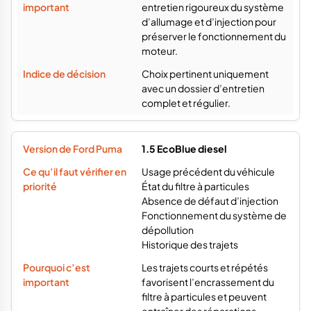
entretien rigoureux du système
d’allumage et d’injection pour
préserver le fonctionnement du
moteur.
Choix pertinent uniquement
avec un dossier d’entretien
complet et régulier.
1.5 EcoBlue diesel
Usage précédent du véhicule
État du filtre à particules
Absence de défaut d’injection
Fonctionnement du système de
dépollution
Historique des trajets
Les trajets courts et répétés
favorisent l’encrassement du
filtre à particules et peuvent
entraîner des réparations