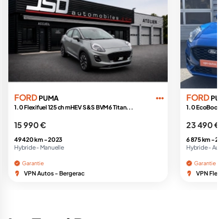
FORD
FORD
PUMA
P
1.0 Flexifuel 125 ch mHEV S&S BVM6 Titan...
1.0 EcoBoos
15 990 €
23 490 
49 420 km -
2023
6 875 km -
2
Hybride -
Manuelle
Hybride -
Au
Garantie
Garantie
VPN Autos - Bergerac
VPN Fle