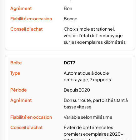
Bon
Bonne
Choix simple et rationnel,
vérifier l’état de l’embrayage
sur les exemplaires kilométrés
DCT7
Automatique à double
embrayage, 7 rapports
Depuis 2020
Bon sur route, parfois hésitant à
basse vitesse
Variable selon millésime
Éviter de préférence les
premiers exemplaires 2020–