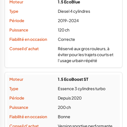
1.5 EcoBlue
Diesel 4 cylindres
2019–2024
120 ch
Correcte
Réservé aux gros rouleurs, à
éviter pour les trajets courts et
l’usage urbain répété
1.5 EcoBoost ST
Essence 3 cylindres turbo
Depuis 2020
200 ch
Bonne
Version sportive performante,