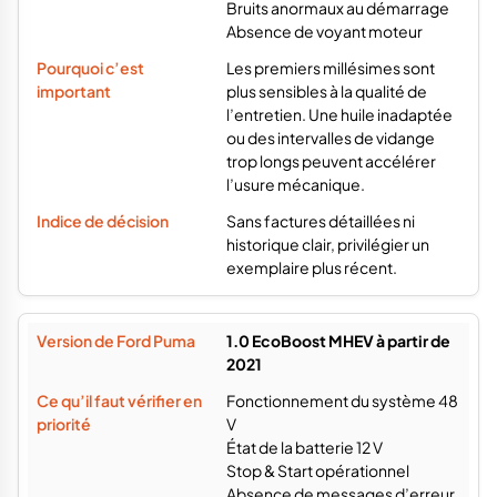
Bruits anormaux au démarrage
Absence de voyant moteur
Les premiers millésimes sont
plus sensibles à la qualité de
l’entretien. Une huile inadaptée
ou des intervalles de vidange
trop longs peuvent accélérer
l’usure mécanique.
Sans factures détaillées ni
historique clair, privilégier un
exemplaire plus récent.
1.0 EcoBoost MHEV à partir de
2021
Fonctionnement du système 48
V
État de la batterie 12 V
Stop & Start opérationnel
Absence de messages d’erreur