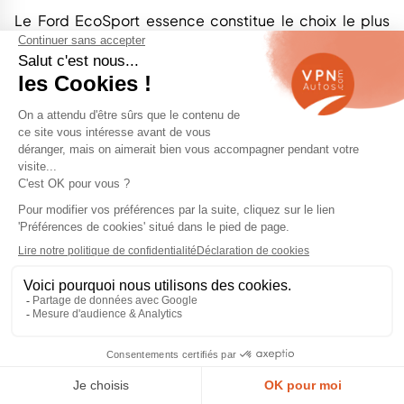
Le Ford EcoSport essence constitue le choix le plus
cohérent pour un usage urbain, périurbain ou mixte. Le
1.0 EcoBoost 125 ch offre le meilleur équilibre entre
souplesse, performances et polyvalence. Il convient
aux trajets quotidiens comme aux déplacements
routiers occasionnels, contrairement au 1.0 EcoBoost
100 ch, plus limité lorsque le véhicule est chargé.
Son entretien doit toutefois être suivi avec rigueur. Le
respect des intervalles de vidange, l’utilisation d’une
huile conforme aux spécifications Ford et le contrôle
de la courroie de distribution humide sont
indispensables. Le circuit de refroidissement doit
également être inspecté, en particulier sur les
exemplaires antérieurs au restylage de fin 2017.
Avantages :
Agrément adapté à la ville et aux trajets mixtes