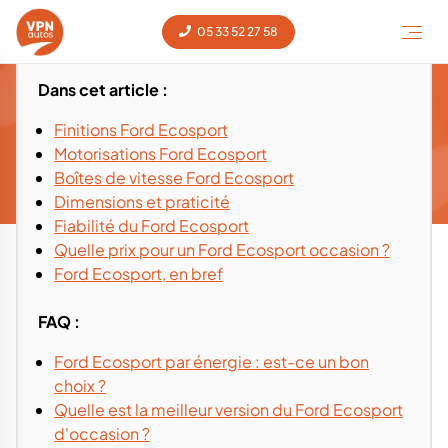
05 33 52 27 58
Dans cet article :
Guide d'achat et conseils - Ford EcoSport
Finitions Ford Ecosport
occasion
Motorisations Ford Ecosport
Guide d'achat EcoSport
Voiture occasion
‹
Ford
‹
EcoSport
‹
Boîtes de vitesse Ford Ecosport
Dimensions et praticité
Fiabilité du Ford Ecosport
Quelle prix pour un Ford Ecosport occasion ?
Ford Ecosport, en bref
FAQ :
Ford Ecosport par énergie : est-ce un bon
choix ?
Quelle est la meilleur version du Ford Ecosport
d'occasion ?