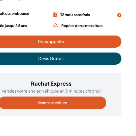
fait ou remboursé
12 mois sans frais
ie jusqu'à 5 ans
Reprise de votre voiture
Nous appeler
Devis Gratuit
Rachat Express
Vendez votre ancien véhicule en 3 minutes chrono!
Vendre sa voiture