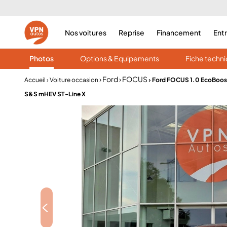
Nos voitures
Reprise
Financement
Ent
Photos
Options & Equipements
Fiche techn
› Ford
› FOCUS
Accueil
› Voiture occasion
› Ford FOCUS 1.0 EcoBoos
S&S mHEV ST-Line X
<