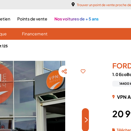
Trouver un point de vente proche d
retien
Points de vente
Nos voitures de + 5 ans
ique
Financement
t 125
FOR
1.0 EcoB
14400 
VPN A
20 
>
Téléchar