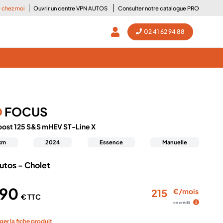
e chez moi
Ouvrir un centre VPN AUTOS
Consulter notre catalogue PRO
02 41 62 94 88
D
FOCUS
oost 125 S&S mHEV ST-Line X
km
2024
Essence
Manuelle
utos - Cholet
990
215
€/mois
€ TTC
en crédit
ger la fiche produit