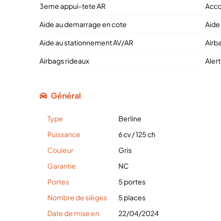
3eme appui-tete AR
Acco
Aide au demarrage en cote
Aide 
Aide au stationnement AV/AR
Airb
Airbags rideaux
Aler
Général
Type
Berline
Puissance
6 cv
/
125 ch
Couleur
Gris
Garantie
NC
Portes
5 portes
Nombre de sièges
5 places
Date de mise en
22/04/2024