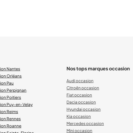
Nos tops marques occasion
sion Nantes
ion Orléans
Audi occasion
ion Pau
Citroën occasion
sion Perpignan
Fiat occasion
ion Poitiers
Dacia occasion
sion Puy-en-Velay
Hyundai occasion
sion Reims
Kia occasion
sion Rennes
Mercedes occasion
sion Roanne
Mini occasion
ion Sainte-Florine