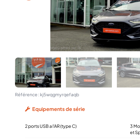
Référence :
kj5wqgmyrqefaqb
Equipements de série
2 ports USB a l'AR (type C)
3 Mo
et S