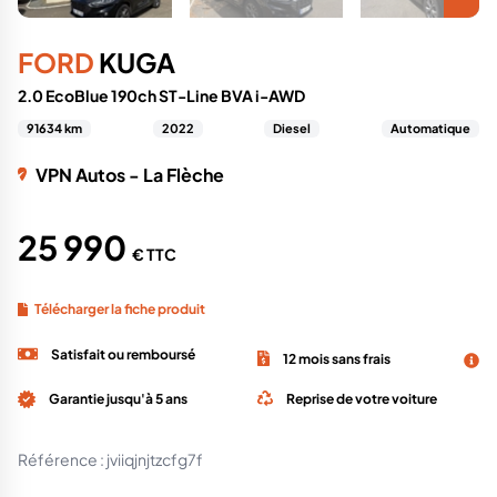
FORD
KUGA
2.0 EcoBlue 190ch ST-Line BVA i-AWD
91634 km
2022
Diesel
Automatique
VPN Autos - La Flèche
25 990
€ TTC
Télécharger la fiche produit
Satisfait ou remboursé
12 mois sans frais
Garantie jusqu'à 5 ans
Reprise de votre voiture
Référence :
jviiqjnjtzcfg7f