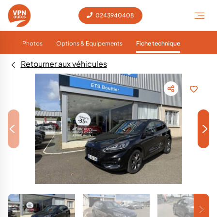
0243940408
Photos
Options & Equipements
Fiche technique
Retourner aux véhicules
<
>