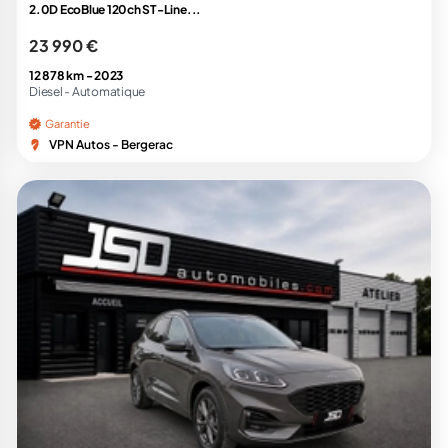
2.0D EcoBlue 120ch ST-Line...
23 990 €
12 878 km -
2023
Diesel -
Automatique
Garantie
VPN Autos - Bergerac