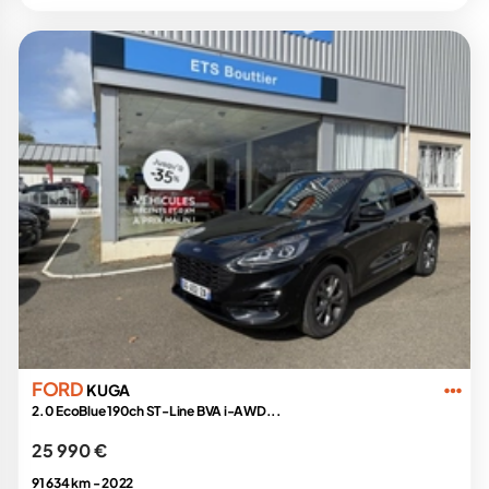
FORD
KUGA
2.0 EcoBlue 190ch ST-Line BVA i-AWD...
25 990 €
91 634 km -
2022