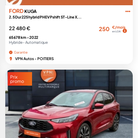
FORD
KUGA
2.5 Dur 225 hybrid PHEV Pshift ST-Line X...
22 480 €
€/mois
250
en LOA
65 678 km -
2022
Hybride -
Automatique
Garantie
VPN Autos - POITIERS
Prix
promo