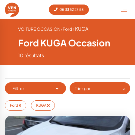
05 33 52 27 58
‹ KUGA
VOITURE OCCASION
‹ Ford
Ford KUGA Occasion
10 résultats
Filtrer
Trier par
Ford
KUGA