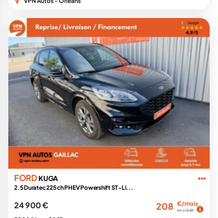
VPN Autos - Orléans
FORD
KUGA
2.5 Duratec 225 ch PHEV Powershift ST-Li...
24 900 €
€/mois
208
en crédit