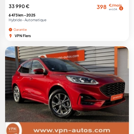
33 990 €
€/mois
398
en LOA
6 473 km -
2025
Hybride -
Automatique
Garantie
VPN Flers