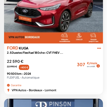
FORD
KUGA
2.5 Duratec Flexifuel 180ch e-CVT FHEV ...
22 590 €
€/mois
307
22 990 €
en crédit
-400 €
90 500 km -
2024
FLEXFUEL -
Automatique
Garantie
VPN Autos - Bordeaux - Lormont