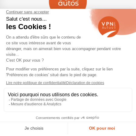
Navigation
Qui sommes-nous ?
Contactez-nous
VPN Autos Pro - Notre site de
Plan du site
voitures d'occasion pour
professionnels & marchands
Mentions légales
Rejoindre le réseau VPN Autos
Blog
Me connecter
Suivez-nous
© 2026 VPN Autos —
Mentions légales
et