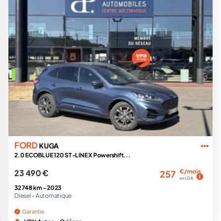
FORD
KUGA
2.0 ECOBLUE 120 ST-LINE X Powershift...
23 490 €
€/mois
257
en LOA
32 748 km -
2023
Diesel -
Automatique
Garantie