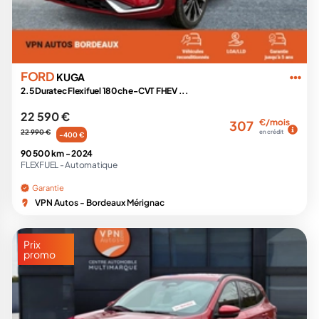
FORD
KUGA
2.5 Duratec Flexifuel 180ch e-CVT FHEV ...
22 590 €
€/mois
307
22 990 €
en crédit
-400 €
90 500 km -
2024
FLEXFUEL -
Automatique
Garantie
VPN Autos - Bordeaux Mérignac
Prix
promo