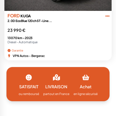
FORD
KUGA
2.0D EcoBlue 120ch ST-Line...
23 990 €
13 070 km -
2023
Diesel -
Automatique
Garantie
VPN Autos - Bergerac
SATISFAIT
LIVRAISON
Achat
ou remboursé
partout en France
en ligne sécurisé