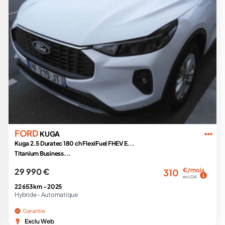
FORD
KUGA
Kuga 2.5 Duratec 180 ch FlexiFuel FHEV E...
Titanium Business...
29 990 €
€/mois
310
en LOA
22 653 km -
2025
Hybride -
Automatique
Garantie
Exclu Web