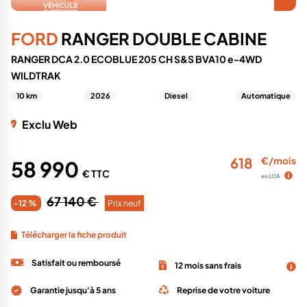
FORD
RANGER DOUBLE CABINE
RANGER DCA 2.0 ECOBLUE 205 CH S&S BVA10 e-4WD
WILDTRAK
10 km
2026
Diesel
Automatique
Exclu Web
618
€/mois
58 990
€ TTC
en LOA
67 140 €
-12 %
Prix neuf
Télécharger la fiche produit
Satisfait ou remboursé
12 mois sans frais
Garantie jusqu'à 5 ans
Reprise de votre voiture