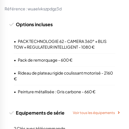
Référence :
wuaelvkszpdgz3d
Options incluses
•
PACK TECHNOLOGIE 62 - CAMERA 360° + BLIS
TOW + REGULATEUR INTELLIGENT - 1080 €
•
Pack de remorquage - 600 €
•
Rideau de plateau rigide coulissant motorisé - 2160
€
•
Peinture métallisée : Gris carbone - 660 €
Equipements de série
Voir tous les équipements
2 Clés avec télécommande