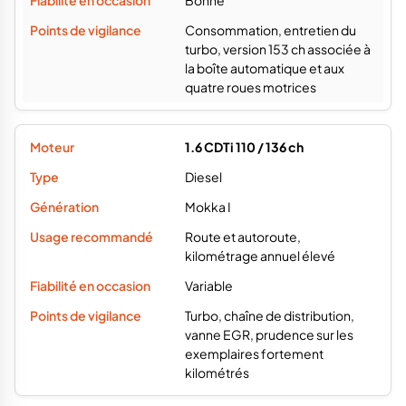
Bonne
Consommation, entretien du
turbo, version 153 ch associée à
la boîte automatique et aux
quatre roues motrices
1.6 CDTi 110 / 136 ch
Diesel
Mokka I
Route et autoroute,
kilométrage annuel élevé
Variable
Turbo, chaîne de distribution,
vanne EGR, prudence sur les
exemplaires fortement
kilométrés