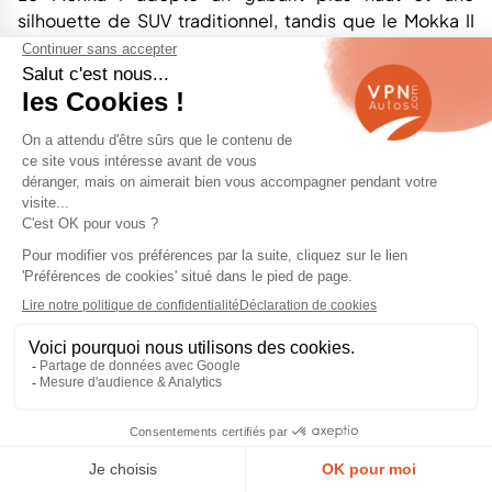
silhouette de SUV traditionnel, tandis que le Mokka II
est plus court, plus bas et visuellement plus
dynamique. Les deux générations restent adaptées à
la circulation urbaine, mais leur habitabilité arrière et
leur coffre demeurent dans la moyenne basse du
segment des SUV compacts.
Mokka I / Mokka X (2012-2019)
Environ 4 278 mm
Environ 1 777 mm
Environ 1 658 mm
Environ 2 555 mm
Environ 356 L