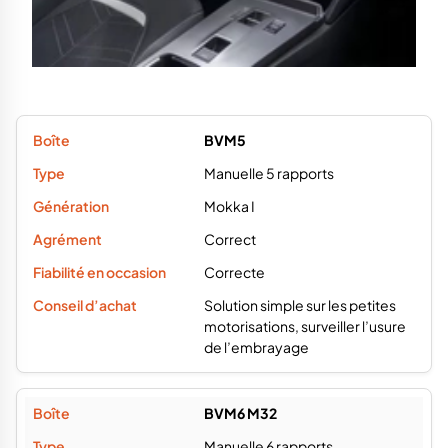
BVM5
Manuelle 5 rapports
Mokka I
Correct
Correcte
Solution simple sur les petites
motorisations, surveiller l’usure
de l’embrayage
BVM6 M32
Manuelle 6 rapports