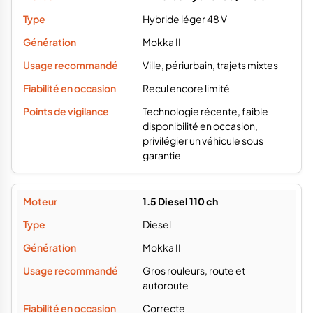
Hybride léger 48 V
Mokka II
Ville, périurbain, trajets mixtes
Recul encore limité
Technologie récente, faible
disponibilité en occasion,
privilégier un véhicule sous
garantie
1.5 Diesel 110 ch
Diesel
Mokka II
Gros rouleurs, route et
autoroute
Correcte