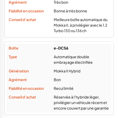
Très bon
Bonne à très bonne
Meilleure boîte automatique du
Mokka II, à privilégier avec le 1.2
Turbo 130 ou 136 ch
e-DCS6
Automatique double
embrayage électrifiée
Mokka II Hybrid
Bon
Recul limité
Réservée à l’hybride léger,
privilégier un véhicule récent et
encore couvert par une garantie