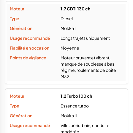
1.7 CDTi 130 ch
Diesel
Mokka I
Longs trajets uniquement
Moyenne
Moteur bruyant et vibrant,
manque de souplesse à bas
régime, roulements de boîte
M32
1.2 Turbo 100 ch
Essence turbo
Mokka II
Ville, périurbain, conduite
modérée