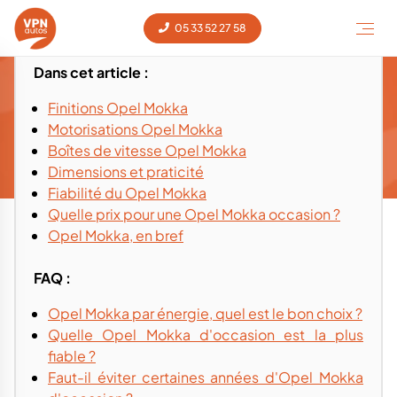
05 33 52 27 58
Dans cet article :
Guide d'achat et conseils - Opel Mokka
Finitions Opel Mokka
occasion
Motorisations Opel Mokka
Guide d'achat Mokka
Boîtes de vitesse Opel Mokka
Voiture occasion
‹
Opel
‹
Mokka
‹
Dimensions et praticité
Fiabilité du Opel Mokka
Quelle prix pour une Opel Mokka occasion ?
Opel Mokka, en bref
FAQ :
Opel Mokka par énergie, quel est le bon choix ?
Quelle Opel Mokka d'occasion est la plus
fiable ?
Faut-il éviter certaines années d'Opel Mokka