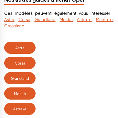
Ces modèles peuvent également vous intéresser :
Astra
,
Corsa
,
Grandland
,
Mokka
,
Astra-e
,
Manta-e
,
Crossland
Astra
Corsa
Grandland
Mokka
Astra-e