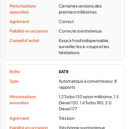
Certaines versions des
premiers millésimes
Correct
Correcte si entretenue
Essai à froid indispensable,
surveiller les à-coups et les
hésitations
EAT8
Automatique à convertisseur, 8
rapports
1.2 Turbo 130 selon millésime, 1.5
Diesel 130, 1.6 Turbo 180, 2.0
Diesel 177
Très bon
Très bonne si entretenue