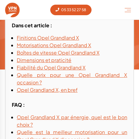
05 33 52 27 58
Dans cet article :
Guide d'achat et conseils - Opel
Finitions Opel Grandland X
Grandland X occasion
Motorisations Opel Grandland X
Guide d'achat
Voiture occasion
‹
Opel
‹
Grandland X
‹
Boîtes de vitesse Opel Grandland X
Grandland X
Dimensions et praticité
Fiabilité du Opel Grandland X
Quelle prix pour une Opel Grandland X
occasion ?
Opel Grandland X, en bref
FAQ :
Opel Grandland X par énergie, quel est le bon
choix ?
Quelle est la meilleur motorisation pour un