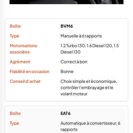
BVM6
Manuelle à 6 rapports
1.2 Turbo 130, 1.6 Diesel 120, 1.5
Diesel 130
Correct à bon
Bonne
Choix simple et économique,
contrôler l’embrayage et le
volant moteur
EAT6
Automatique à convertisseur, 6
rapports