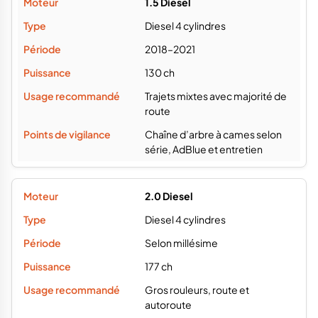
1.5 Diesel
Diesel 4 cylindres
2018–2021
130 ch
Trajets mixtes avec majorité de
route
Chaîne d’arbre à cames selon
série, AdBlue et entretien
2.0 Diesel
Diesel 4 cylindres
Selon millésime
177 ch
Gros rouleurs, route et
autoroute