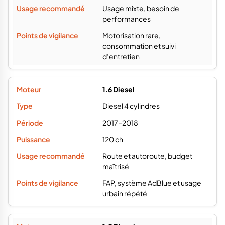
Usage mixte, besoin de
performances
Motorisation rare,
consommation et suivi
d’entretien
1.6 Diesel
Diesel 4 cylindres
2017–2018
120 ch
Route et autoroute, budget
maîtrisé
FAP, système AdBlue et usage
urbain répété