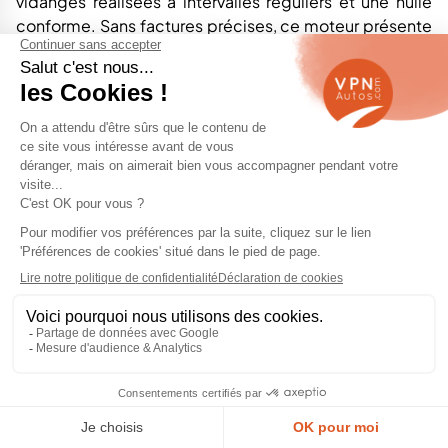
vidanges réalisées à intervalles réguliers et une huile
conforme. Sans factures précises, ce moteur présente
un risque trop important.
Le 1.6 Turbo 180 ch offre de meilleures performances
et un agrément supérieur sur route. Plus rare, il entraîne
toutefois une consommation et un prix d’achat plus
élevés.
Verdict : choix adapté aux petits et moyens rouleurs, à
condition de sélectionner un exemplaire dont
l’entretien du 1.2 Turbo est parfaitement documenté.
Diesel
Le diesel reste pertinent sur le Grandland X pour les
conducteurs parcourant régulièrement de longues
distances. Les moteurs 1.6 Diesel 120 ch et 1.5 Diesel