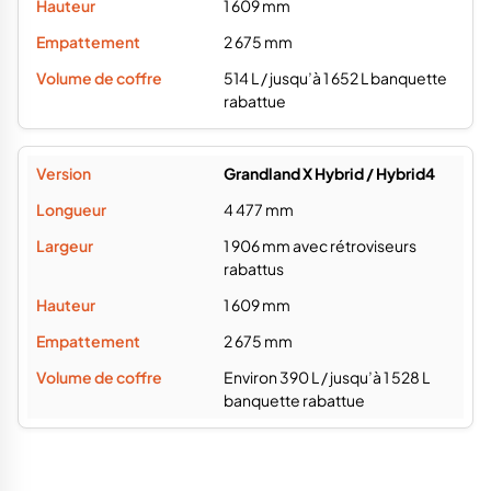
1 609 mm
2 675 mm
514 L / jusqu’à 1 652 L banquette
rabattue
Grandland X Hybrid / Hybrid4
4 477 mm
1 906 mm avec rétroviseurs
rabattus
1 609 mm
2 675 mm
Environ 390 L / jusqu’à 1 528 L
banquette rabattue