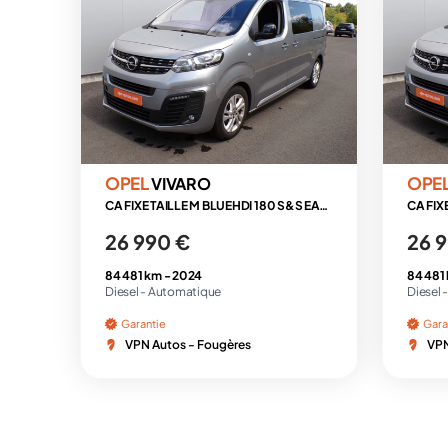
OPEL
OPE
VIVARO
CA FIXE TAILLE M BLUEHDI 180 S&S EAT8 PACK BUSINESS
26 990 €
26 
84 481 km -
2024
84 481
Diesel -
Automatique
Diesel 
Garantie
Gara
VPN Autos - Fougères
VPN