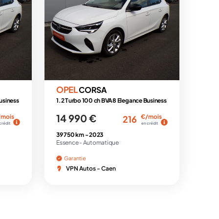
OPEL
CORSA
usiness
1.2 Turbo 100 ch BVA8 Elegance Business
14 990 €
/mois
€/mois
216
crédit
en crédit
39 750 km -
2023
Essence -
Automatique
Garantie
VPN Autos - Caen