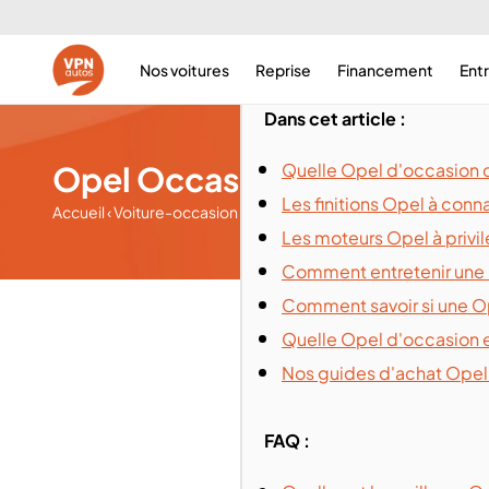
Nos voitures
Reprise
Financement
Ent
Dans cet article :
Opel Occasion - Guide d’ac
Quelle Opel d'occasion 
Les finitions Opel à conna
Guide d'a
Accueil
‹
Voiture-occasion
‹
Nos occasions Opel
‹
Les moteurs Opel à privil
Comment entretenir une 
Comment savoir si une Op
Quelle Opel d'occasion es
Nos guides d'achat Opel
FAQ :