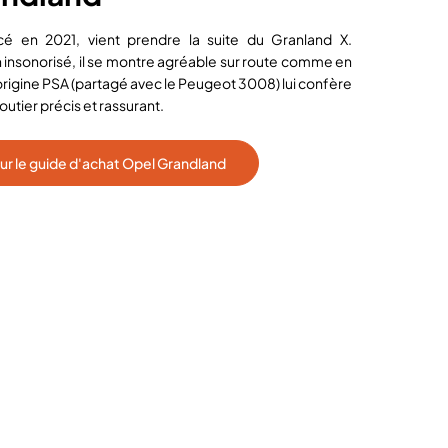
ncé en 2021, vient prendre la suite du Granland X.
 insonorisé, il se montre agréable sur route comme en
’origine PSA (partagé avec le Peugeot 3008) lui confère
tier précis et rassurant.
 sur le guide d'achat Opel Grandland