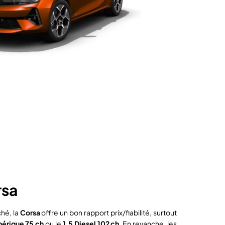
rsa
hé, la
Corsa
offre un bon rapport prix/fiabilité, surtout
hérique 75 ch
ou le
1.5 Diesel 102 ch
. En revanche, les