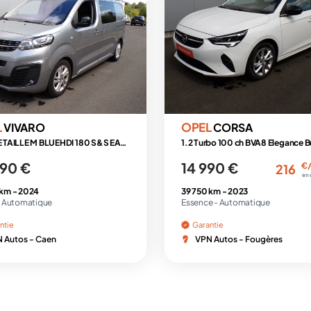
L
OPEL
VIVARO
CORSA
CA FIXE TAILLE M BLUEHDI 180 S&S EAT8 PACK BUSINESS
1.2 Turbo 100 ch BVA8 Elegance B
990 €
14 990 €
€
216
en 
 km -
2024
39 750 km -
2023
-
Automatique
Essence -
Automatique
ntie
Garantie
 Autos - Caen
VPN Autos - Fougères