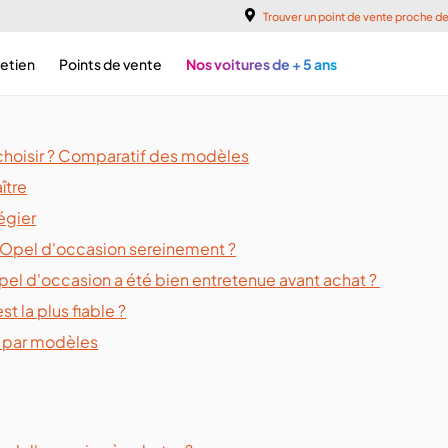
Trouver un point de vente proche d
retien
Points de vente
Nos voitures de + 5 ans
hat et conseils
choisir ? Comparatif des modèles
ître
chat Opel
égier
Opel d'occasion sereinement ?
el d'occasion a été bien entretenue avant achat ?
t la plus fiable ?
 par modèles