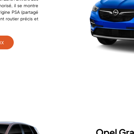
risé, il se montre
rigine PSA (partagé
 routier précis et
d X
Opel Gr