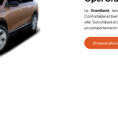
Le
Grandland
, la
Confortable et bien
ville. Son châssis d
un comportement rou
En savoir plus