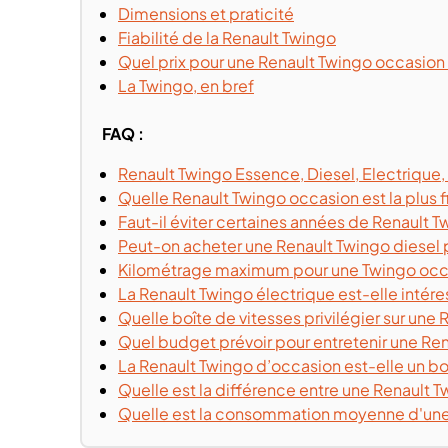
Dimensions et praticité
Fiabilité de la Renault Twingo
Quel prix pour une Renault Twingo occasion
La Twingo, en bref
FAQ :
Renault Twingo Essence, Diesel, Electrique, 
Quelle Renault Twingo occasion est la plus f
Faut-il éviter certaines années de Renault 
Peut-on acheter une Renault Twingo diesel 
Kilométrage maximum pour une Twingo occ
La Renault Twingo électrique est-elle intér
Quelle boîte de vitesses privilégier sur une
Quel budget prévoir pour entretenir une Re
La Renault Twingo d’occasion est-elle un bo
Quelle est la différence entre une Renault 
Quelle est la consommation moyenne d'une