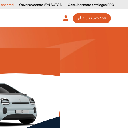
oisir ?
e chez moi
Ouvrir un centre VPN AUTOS
Consulter notre catalogue PRO
05 33 52 27 58
eilleures motorisations, les prix et toutes les