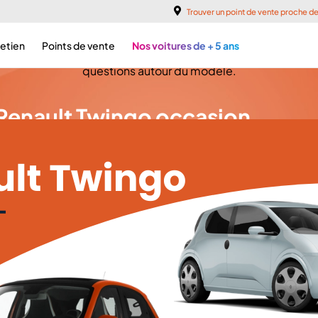
 Renault Twingo d'occasion ch
Trouver un point de vente proche d
retien
Points de vente
Nos voitures de + 5 ans
Notre guide d'achat complet vous indique les finitions, les m
questions autour du modèle.
 Renault Twingo occasion
 Twingo