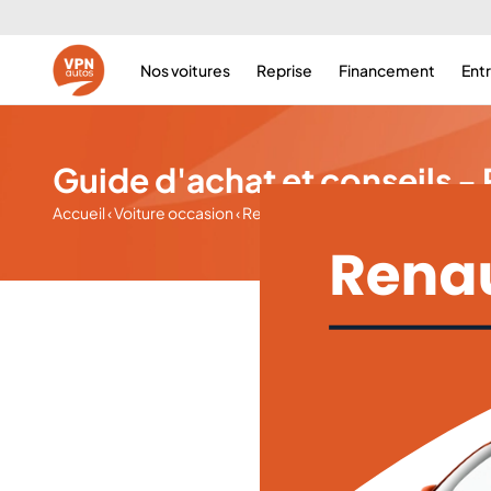
Quelle
Nos voitures
Reprise
Financement
Ent
Envie d'acheter une Renault Twingo occasion ? 
Guide d'achat et conseils -
Guide d'achat
Accueil
‹
Voiture occasion
‹
Renault
‹
Twingo
‹