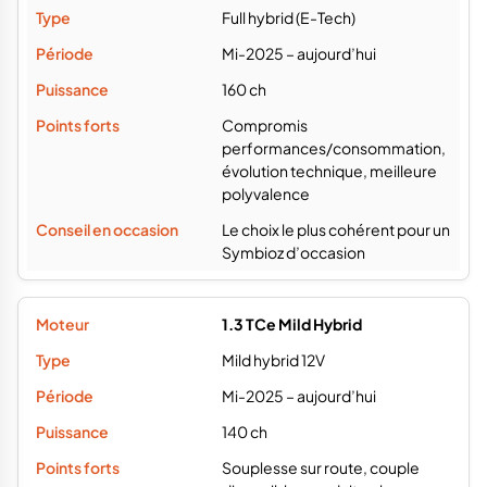
Full hybrid (E-Tech)
Mi-2025 – aujourd’hui
160 ch
Compromis
performances/consommation,
évolution technique, meilleure
polyvalence
Le choix le plus cohérent pour un
Symbioz d’occasion
1.3 TCe Mild Hybrid
Mild hybrid 12V
Mi-2025 – aujourd’hui
140 ch
Souplesse sur route, couple