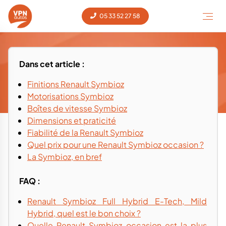
05 33 52 27 58
Guide d'achat et conseils - Renault
Dans cet article :
Symbioz occasion
Guide d'achat
Accueil
‹
Voiture occasion
‹
Renault
‹
Symbioz
‹
Finitions Renault Symbioz
Symbioz
Motorisations Symbioz
Boîtes de vitesse Symbioz
Dimensions et praticité
Fiabilité de la Renault Symbioz
Quel prix pour une Renault Symbioz occasion ?
La Symbioz, en bref
FAQ :
Renault Symbioz Full Hybrid E-Tech, Mild
Hybrid, quel est le bon choix ?
Quelle Renault Symbioz occasion est la plus