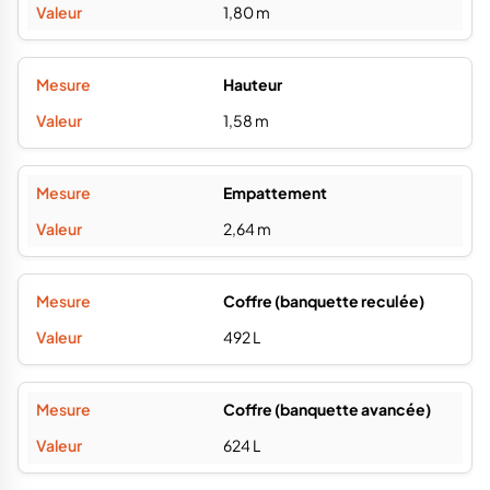
1,80 m
Hauteur
1,58 m
Empattement
2,64 m
Coffre (banquette reculée)
492 L
Coffre (banquette avancée)
624 L