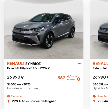
RENAULT
RENAUL
SYMBIOZ
E-tech Full Hybrid 145ch ICONIC...
E-tech Full
26 990 €
€/mois
26 990 
367
en crédit
36 055 km -
2025
36 055 km 
Hybride -
Automatique
Hybride -
Au
Garantie
Garantie
VPN Autos - Bordeaux Mérignac
VPN Aut