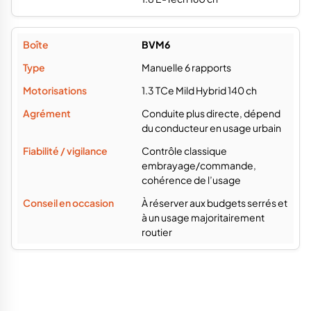
BVM6
Manuelle 6 rapports
1.3 TCe Mild Hybrid 140 ch
Conduite plus directe, dépend
du conducteur en usage urbain
Contrôle classique
embrayage/commande,
cohérence de l’usage
À réserver aux budgets serrés et
à un usage majoritairement
routier