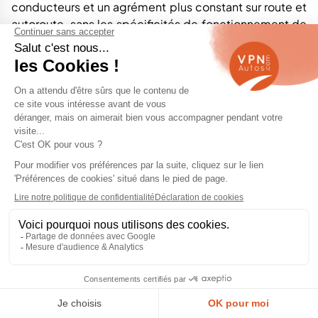
conducteurs et un agrément plus constant sur route et
autoroute, sans les spécificités de fonctionnement de
la transmission E-Tech.
Quelle Renault Symbioz d’occasion est le
plus fiable ?
Le Renault Symbioz présente une fiabilité globalement
correcte pour un modèle récent, mais il impose une
vigilance particulière sur l’électronique et la boîte E-
Tech. Un historique d’entretien complet en réseau
Renault et la preuve des opérations techniques
réalisées sont indispensables pour sécuriser l’achat.