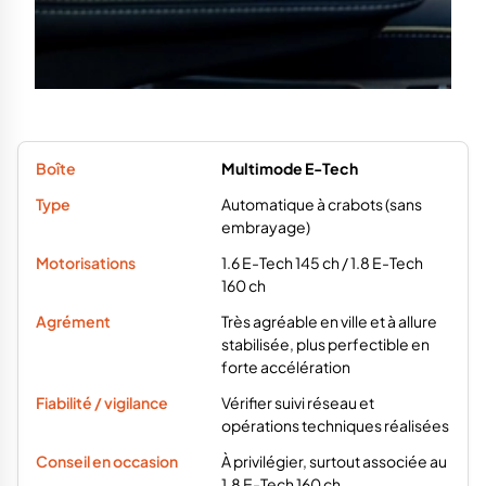
Multimode E-Tech
Automatique à crabots (sans
embrayage)
1.6 E-Tech 145 ch / 1.8 E-Tech
160 ch
Très agréable en ville et à allure
stabilisée, plus perfectible en
forte accélération
Vérifier suivi réseau et
opérations techniques réalisées
À privilégier, surtout associée au
1.8 E-Tech 160 ch