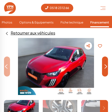
05 18 23 12 66
Photos
Options & Equipements
Fiche technique
Financement
Retourner aux véhicules
<
>