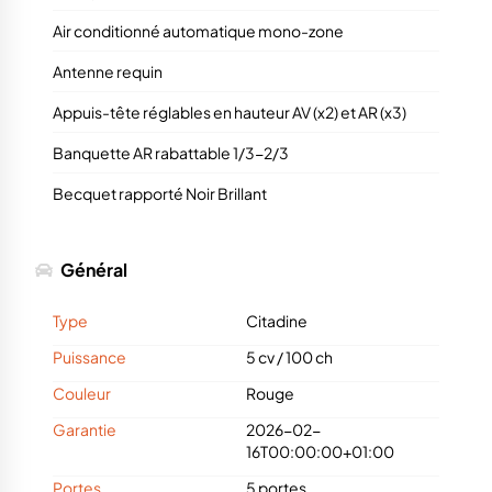
Air conditionné automatique mono-zone
Antenne requin
Appuis-tête réglables en hauteur AV (x2) et AR (x3)
Banquette AR rabattable 1/3-2/3
Becquet rapporté Noir Brillant
Général
Type
Citadine
Puissance
5 cv
/
100 ch
Couleur
Rouge
Garantie
2026-02-
16T00:00:00+01:00
Portes
5 portes