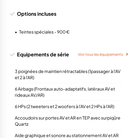
Options incluses
•
Teintes spéciales - 900 €
Equipements de série
Voir tous les équipements
3 poignées de maintien rétractables (1passager à l'AV
et 2 à l'AR)
6 Airbags (Frontaux auto-adaptatifs, latéraux AV et
rideaux AV/AR)
6 HPs (2 tweeters et 2 woofers à l'AV et 2 HPs à l'AR)
Accoudoirs sur portes AV et AR en TEP avec surpiqûre
Quartz
Aide graphique et sonore au stationnement AV et AR