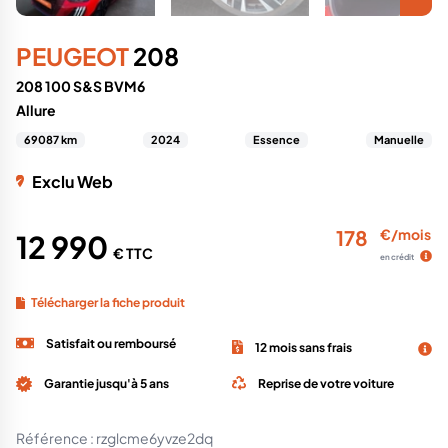
PEUGEOT
208
208 100 S&S BVM6
Allure
69087 km
2024
Essence
Manuelle
Exclu Web
178
€/mois
12 990
€ TTC
en crédit
Télécharger la fiche produit
Satisfait ou remboursé
12 mois sans frais
Garantie jusqu'à 5 ans
Reprise de votre voiture
Référence :
rzglcme6yvze2dq