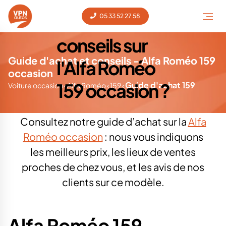
Besoin de
05 33 52 27 58
conseils sur
Guide d'achat et conseils - Alfa Roméo 159
l'Alfa Roméo
occasion
159 occasion ?
Guide d'achat 159
Voiture occasion
‹
Alfa Roméo
‹
159
‹
Consultez notre guide d’achat sur la
Alfa
Roméo occasion
: nous vous indiquons
les meilleurs prix, les lieux de ventes
proches de chez vous, et les avis de nos
clients sur ce modèle.
Alfa Roméo 159