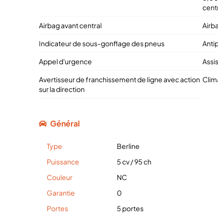
centr
Airbag avant central
Airb
Indicateur de sous-gonflage des pneus
Anti
Appel d'urgence
Assi
Avertisseur de franchissement de ligne avec action
Clim
sur la direction
Général
Type
Berline
Puissance
5 cv
/
95 ch
Couleur
NC
Garantie
0
Portes
5 portes