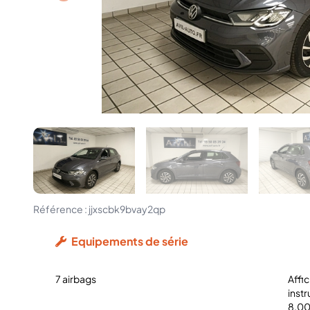
Référence :
jjxscbk9bvay2qp
Equipements de série
7 airbags
Affi
inst
8,00 