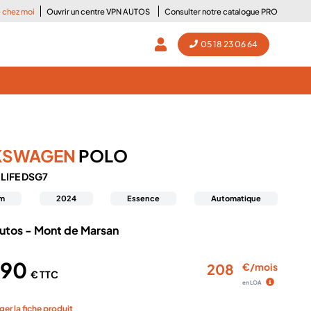
e chez moi
Ouvrir un centre VPN AUTOS
Consulter notre catalogue PRO
05 18 23 06 64
KSWAGEN
POLO
5 LIFE DSG7
km
2024
Essence
Automatique
utos - Mont de Marsan
490
208
€/mois
€ TTC
en LOA
ger la fiche produit