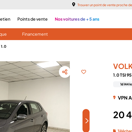
Trouver un point de vente proche d
retien
Points de vente
Nos voitures de + 5 ans
ique
Financement
 1.0
VOL
1.0 TSI 9
16144 
VPN A
20 
>
Téléchar