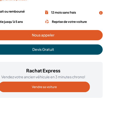
fait ou remboursé
12 mois sans frais
ie jusqu'à 5 ans
Reprise de votre voiture
Nous appeler
Devis Gratuit
Rachat Express
Vendez votre ancien véhicule en 3 minutes chrono!
Vendre sa voiture