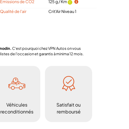
Emissions de CO2
125 g / Km
C
Qualité de l'air
Crit'Air Niveau 1
anodin.
C'est pourquoi chez VPN Autos on vous
stes de l'occasion et garantis à minima 12 mois.
Véhicules
Satisfait ou
reconditionnés
remboursé