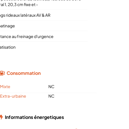
al 1, 20,3 cm fixe et -
ags rideaux latéraux AV & AR
patinage
stance au freinage d'urgence
atisation
Consommation
Mixte
NC
Extra-urbaine
NC
Informations énergetiques