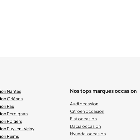
Nos tops marques occasion
sion Nantes
ion Orléans
Audi occasion
ion Pau
Citroën occasion
sion Perpignan
Fiat occasion
ion Poitiers
Dacia occasion
sion Puy-en-Velay
Hyundai occasion
sion Reims