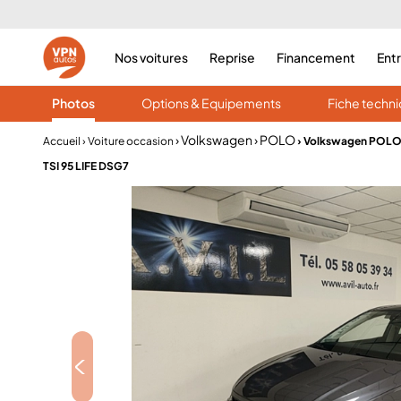
Nos voitures
Reprise
Financement
Ent
Photos
Options & Equipements
Fiche techn
› Volkswagen
› POLO
Accueil
› Voiture occasion
› Volkswagen POLO
TSI 95 LIFE DSG7
<