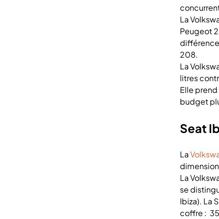
concurrent
La Volkswa
Peugeot 20
différence
208.
La Volkswa
litres cont
Elle prend
budget plu
Seat I
La
Volksw
dimension
La Volksw
se distingu
Ibiza). La
coffre : 35