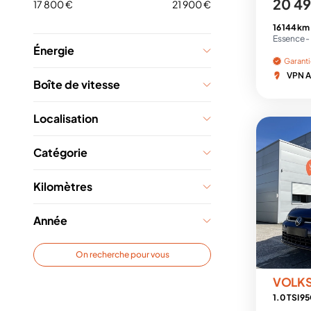
20 49
17 800 €
21 900 €
16 144 km
Essence -
Énergie
Garant
VPN A
Boîte de vitesse
Localisation
Catégorie
Kilomètres
Année
On recherche pour vous
VOLK
1.0 TSI 9