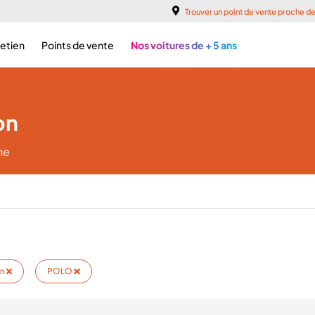
Trouver un point de vente proche d
retien
Points de vente
Nos voitures de + 5 ans
on
he
en
POLO