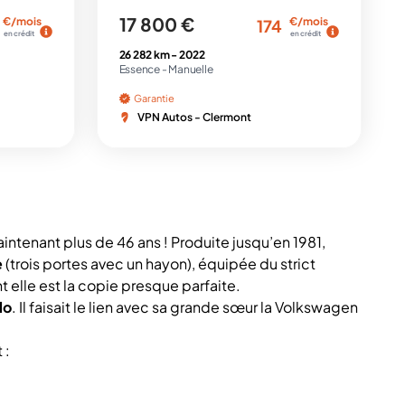
17 800 €
€/mois
€/mois
174
en crédit
en crédit
26 282 km -
2022
Essence -
Manuelle
Garantie
VPN Autos - Clermont
intenant plus de 46 ans ! Produite jusqu’en 1981,
e
(trois portes avec un hayon), équipée du strict
t elle est la copie presque parfaite.
lo
. Il faisait le lien avec sa grande sœur la
Volkswagen
 :