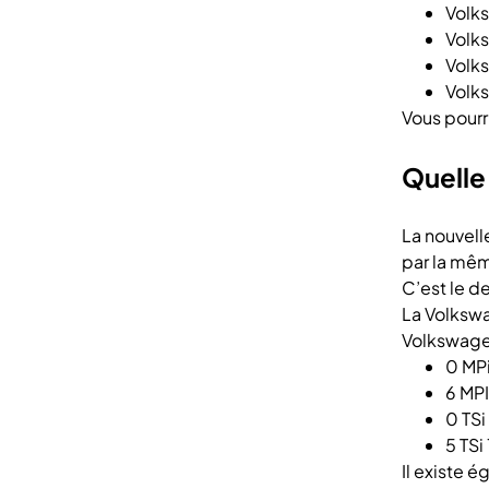
Volks
Volks
Volks
Volks
Vous pourr
Quelle 
La nouvell
par la mêm
C’est le d
La Volkswa
Volkswage
0 MPi
6 MPI
0 TSi
5 TSi
Il existe 