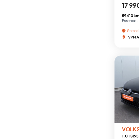
17 99
59 410 km
Essence -
Garant
VPN A
VOLK
1.0 TSI 9