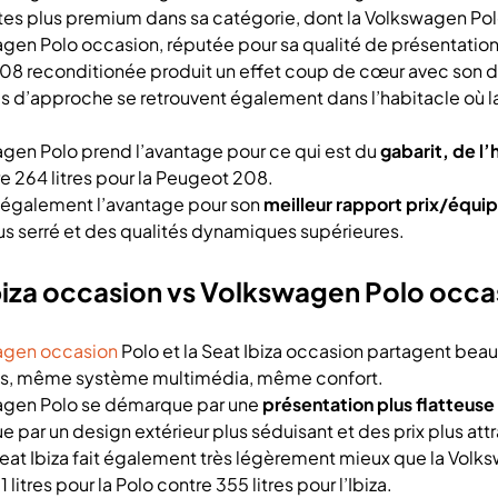
es plus premium dans sa catégorie, dont la Volkswagen Pol
gen Polo occasion, réputée pour sa qualité de présentation, 
8 reconditionée produit un effet coup de cœur avec son des
s d’approche se retrouvent également dans l’habitacle où la
gen Polo prend l’avantage pour ce qui est du
gabarit, de l’
re 264 litres pour la Peugeot 208.
 également l’avantage pour son
meilleur rapport prix/équ
s serré et des qualités dynamiques supérieures.
biza occasion vs Volkswagen Polo occa
agen occasion
Polo et la Seat Ibiza occasion partagent be
s, même système multimédia, même confort.
agen Polo se démarque par une
présentation plus flatteuse
e par un design extérieur plus séduisant et des prix plus att
 Seat Ibiza fait également très légèrement mieux que la Vo
1 litres pour la Polo contre 355 litres pour l’Ibiza.