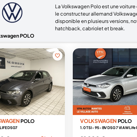
La Volkswagen Polo est une voiture d
le constructeur allemand Volkswage
disponible en plusieurs versions, 
hatchback, cabriolet et break.
kswagen POLO
SWAGEN
VOLKSWAGEN
POLO
POLO
5 LIFE DSG7
1.0 TSI - 95 - BV DSG 7 VI AW Lif