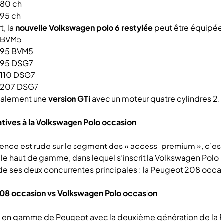
 80 ch
 95 ch
t, la
nouvelle Volkswagen polo 6 restylée
peut être équipée
 BVM5
I 95 BVM5
I 95 DSG7
 110 DSG7
I 207 DSG7
également une
version GTi
avec un moteur quatre cylindres 2.0
atives à la Volkswagen Polo occasion
ence est rude sur le segment des « access-premium », c’es
e haut de gamme, dans lequel s’inscrit la Volkswagen Polo 
de ses deux concurrentes principales : la Peugeot 208 occas
08 occasion vs Volkswagen Polo occasion
 en gamme de Peugeot avec la deuxième génération de la P