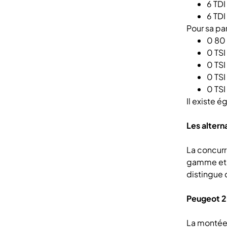
6 TDI
6 TDI
Pour sa par
0 80
0 TS
0 TS
0 TSI
0 TS
Il existe 
Les altern
La concurr
gamme et l
distingue 
Peugeot 2
La montée