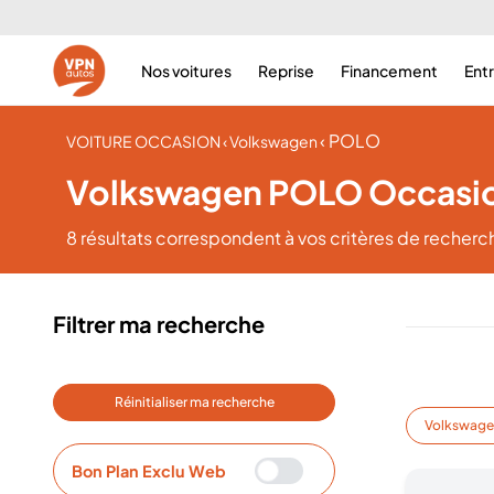
Nos voitures
Reprise
Financement
Ent
‹ POLO
VOITURE OCCASION
‹ Volkswagen
Volkswagen POLO Occasi
8 résultats
correspondent à vos critères de recherc
Filtrer ma recherche
Réinitialiser ma recherche
Volkswag
Bon Plan Exclu Web