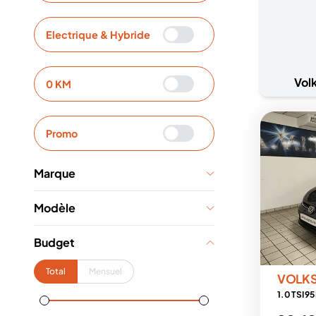
Electrique & Hybride
Vol
0 KM
Promo
Marque
Modèle
Budget
Total
Mensuel
VOLK
1.0 TSI 9