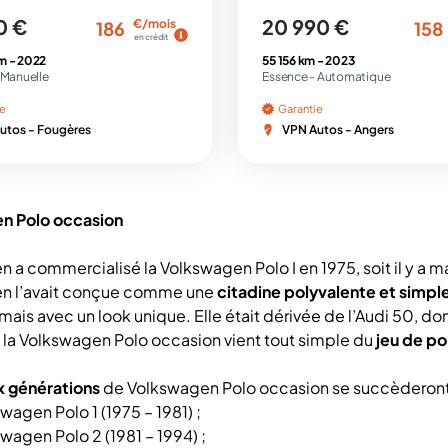
0 €
20 990 €
€/mois
186
158
en crédit
m -
2022
55 156 km -
2023
Manuelle
Essence -
Automatique
ie
Garantie
utos - Fougères
VPN Autos - Angers
n Polo occasion
 a commercialisé la Volkswagen Polo I en 1975, soit il y a ma
n l’avait conçue comme une
citadine polyvalente et simpl
ais avec un look unique. Elle était dérivée de l’Audi 50, don
la Volkswagen Polo occasion vient tout simple du
jeu de po
x générations
de Volkswagen Polo occasion se succèderont
wagen Polo 1 (1975 – 1981) ;
wagen Polo 2 (1981 – 1994) ;