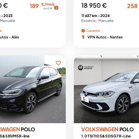
0 €
18 950 €
€/mois
189
258
en LOA
 -
2023
11 637 km -
2024
Manuelle
Essence -
Manuelle
ie
Garantie
utos - Alès
VPN Autos - Nantes
SWAGEN
VOLKSWAGEN
POLO
POLO
5 S&S BVM5 R-line
1.0 TSI 110 S&S DSG7 R-Line