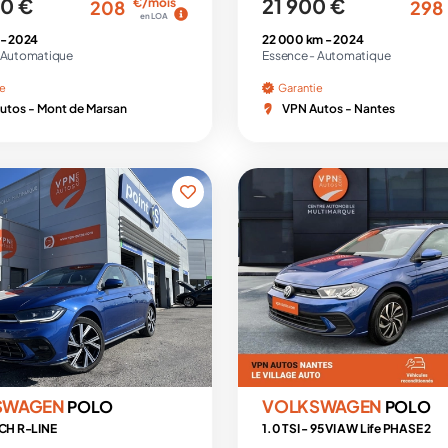
0 €
21 900 €
€/mois
208
298
en LOA
 -
2024
22 000 km -
2024
Automatique
Essence -
Automatique
ie
Garantie
utos - Mont de Marsan
VPN Autos - Nantes
SWAGEN
VOLKSWAGEN
POLO
POLO
5CH R-LINE
1.0 TSI - 95 VI AW Life PHASE 2