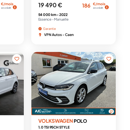
19 490 €
€/mois
€/mois
186
en crédit
en crédit
54 000 km -
2022
Essence -
Manuelle
Garantie
VPN Autos - Caen
VOLKSWAGEN
POLO
1.0 TSI 95CH STYLE