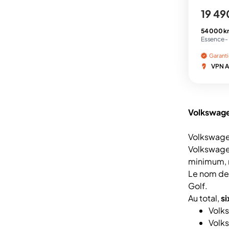
19 49
54 000 k
Essence -
Garant
VPN A
Volkswage
Volkswagen
Volkswage
minimum, m
Le nom de 
Golf.
Au total,
si
Volks
Volks