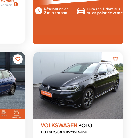
€/mois
en crédit
VOLKSWAGEN
POLO
1.0 TSI 95 S&S BVM5 R-line