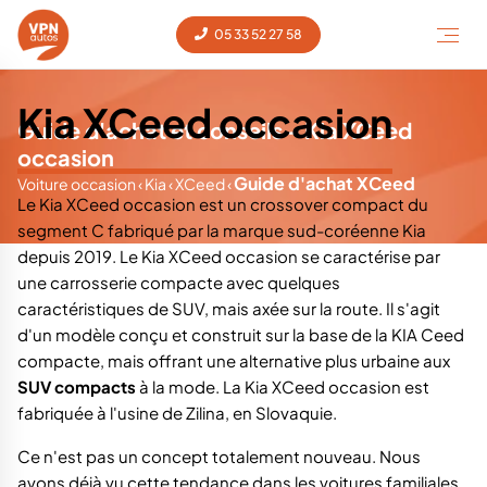
clients sur ce modèle.
05 33 52 27 58
Kia XCeed occasion
Guide d'achat et conseils - Kia XCeed
occasion
Guide d'achat XCeed
Voiture occasion
‹
Kia
‹
XCeed
‹
Le Kia XCeed occasion est un crossover compact du
segment C fabriqué par la marque sud-coréenne Kia
depuis 2019. Le Kia XCeed occasion se caractérise par
une carrosserie compacte avec quelques
caractéristiques de SUV, mais axée sur la route. Il s'agit
d'un modèle conçu et construit sur la base de la KIA Ceed
compacte, mais offrant une alternative plus urbaine aux
SUV compacts
à la mode. La Kia XCeed occasion est
fabriquée à l'usine de Zilina, en Slovaquie.
Ce n'est pas un concept totalement nouveau. Nous
avons déjà vu cette tendance dans les voitures familiales