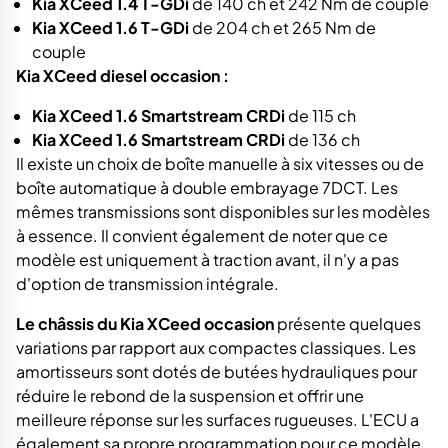
Kia XCeed 1.4 T-GDi
de 140 ch et 242 Nm de couple
Kia XCeed 1.6 T-GDi
de 204 ch et 265 Nm de
couple
Kia XCeed diesel occasion :
Kia XCeed 1.6 Smartstream CRDi
de 115 ch
Kia XCeed 1.6 Smartstream CRDi
de 136 ch
Il existe un choix de boîte manuelle à six vitesses ou de
boîte automatique à double embrayage 7DCT. Les
mêmes transmissions sont disponibles sur les modèles
à essence. Il convient également de noter que ce
modèle est uniquement à traction avant, il n'y a pas
d'option de transmission intégrale.
Le châssis du Kia XCeed occasion
présente quelques
variations par rapport aux compactes classiques. Les
amortisseurs sont dotés de butées hydrauliques pour
réduire le rebond de la suspension et offrir une
meilleure réponse sur les surfaces rugueuses. L'ECU a
également sa propre programmation pour ce modèle,