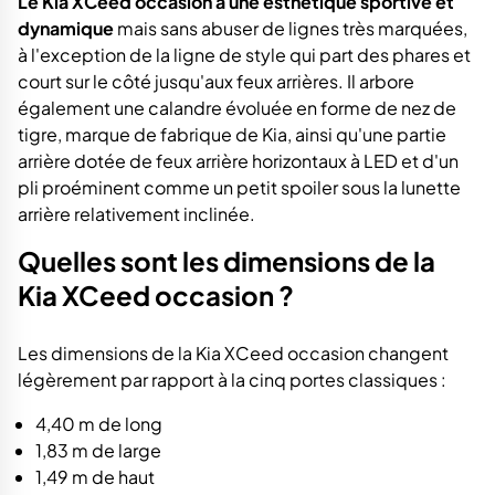
Le Kia XCeed occasion a une esthétique sportive et
dynamique
mais sans abuser de lignes très marquées,
à l'exception de la ligne de style qui part des phares et
court sur le côté jusqu'aux feux arrières. Il arbore
également une calandre évoluée en forme de nez de
tigre, marque de fabrique de Kia, ainsi qu'une partie
arrière dotée de feux arrière horizontaux à LED et d'un
pli proéminent comme un petit spoiler sous la lunette
arrière relativement inclinée.
Quelles sont les dimensions de la
Kia XCeed occasion ?
Les dimensions de la Kia XCeed occasion changent
légèrement par rapport à la cinq portes classiques :
4,40 m de long
1,83 m de large
1,49 m de haut