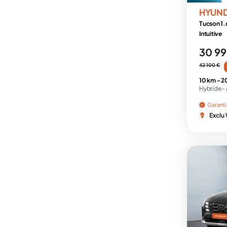
HYUN
Tucson 1.
Intuitive
30 99
42 100 €
10 km -
2
Hybride -
Garant
Exclu