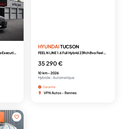
HYUNDAI
TUCSON
1.6 T-GDI 265 Plug-in BVA6 N-Line Executive
FEEL N LINE 1.6 Full Hybrid 239ch Bva Feel N Line
35 290 €
10 km -
2026
Hybride -
Automatique
Garantie
VPN Autos - Rennes