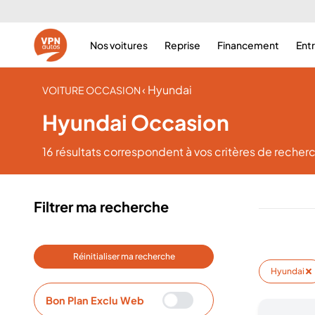
Nos voitures
Reprise
Financement
Ent
‹ Hyundai
VOITURE OCCASION
Hyundai Occasion
16 résultats
correspondent à vos critères de recher
Filtrer ma recherche
Réinitialiser ma recherche
Hyundai
Bon Plan Exclu Web