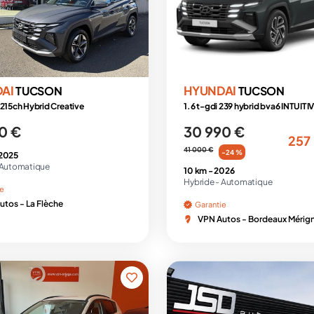
DAI
HYUNDAI
TUCSON
TUCSON
 215ch Hybrid Creative
1.6 t-gdi 239 hybrid bva6 INTUITI
0 €
30 990 €
257
41 000 €
-24 %
2025
Automatique
10 km -
2026
Hybride -
Automatique
ie
utos - La Flèche
Garantie
VPN Autos - Bordeaux Mérig