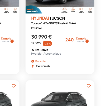
HYUNDAI
TUCSON
6
Tucson 1.6 T-GDI 239 Hybrid BVA6
Intuitive
30 990 €
€/mois
€/mois
240
en LOA
en LOA
42 100 €
-26 %
10 km -
2026
Hybride -
Automatique
Garantie
Exclu Web