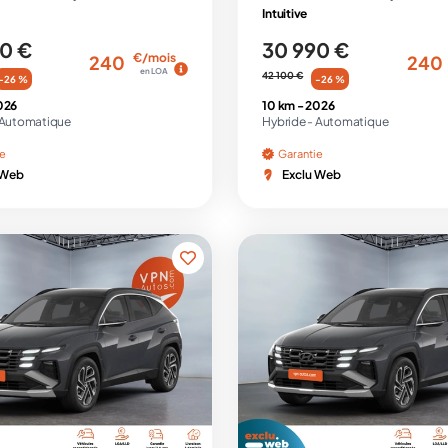
Intuitive
0 €
30 990 €
€/mois
240
240
en LOA
42 100 €
-26 %
-26 %
026
10 km -
2026
Automatique
Hybride -
Automatique
ie
Garantie
 Web
Exclu Web