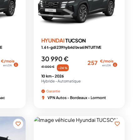
HYUNDAI
TUCSON
VE
1.6 t-gdi 239 hybrid bva6 INTUITIVE
30 990 €
€/mois
€/mois
257
en LOA
en LOA
41 000 €
-24 %
10 km -
2026
Hybride -
Automatique
Garantie
nac
VPN Autos - Bordeaux - Lormont