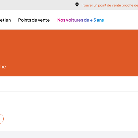
Trouver un point de vente proche d
retien
Points de vente
Nos voitures de + 5 ans
che