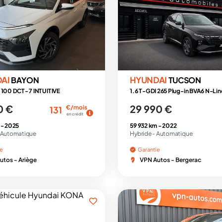
DAI
HYUNDAI
BAYON
TUCSON
 100 DCT- 7 INTUITIVE
0 €
29 990 €
€/mois
131
en crédit
 -
2025
59 932 km -
2022
Automatique
Hybride -
Automatique
ie
Garantie
utos - Ariège
VPN Autos - Bergerac