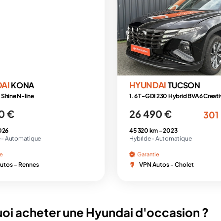
DAI
HYUNDAI
KONA
TUCSON
Shine N-line
1.6 T-GDI 230 Hybrid BVA6 Creati
0 €
26 490 €
301
026
45 320 km -
2023
 -
Automatique
Hybride -
Automatique
ie
Garantie
utos - Rennes
VPN Autos - Cholet
oi acheter une Hyundai d'occasion ?