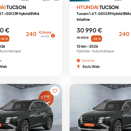
DAI
HYUNDAI
TUCSON
TUCSON
6 T-GDI 239 Hybrid BVA6
Tucson 1.6 T-GDI 239 Hybrid BVA
Intuitive
0 €
30 990 €
€/mois
240
240
en LOA
42 100 €
-26 %
-26 %
026
10 km -
2026
Automatique
Hybride -
Automatique
ie
Garantie
 Web
Exclu Web