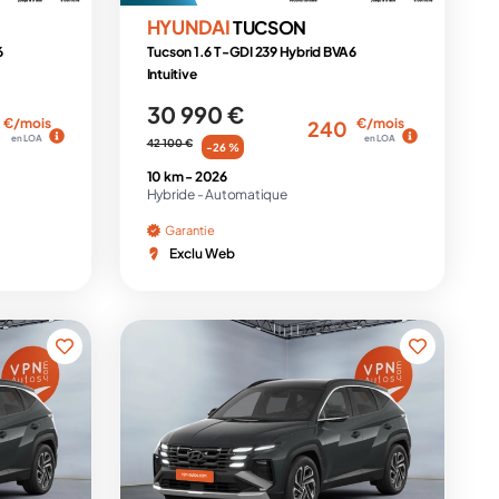
HYUNDAI
TUCSON
6
Tucson 1.6 T-GDI 239 Hybrid BVA6
Intuitive
30 990 €
€/mois
€/mois
240
en LOA
en LOA
42 100 €
-26 %
10 km -
2026
Hybride -
Automatique
Garantie
Exclu Web