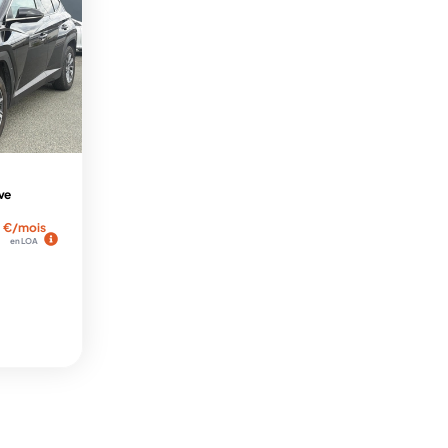
ve
€/mois
en LOA