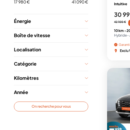
17 980 €
41 090 €
Intuitive
30 99
Énergie
42 100 €
10 km -
2
Boîte de vitesse
Hybride -
Garant
Localisation
Exclu
Catégorie
Kilomètres
Année
On recherche pour vous