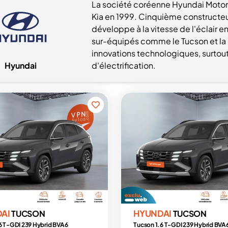
La société coréenne Hyundai Motor
Kia en 1999. Cinquième constructeu
développe à la vitesse de l'éclair 
sur-équipés comme le Tucson et la 
innovations technologiques, surtou
Hyundai
d'électrification.
DAI
HYUNDAI
TUCSON
TUCSON
6 T-GDI 239 Hybrid BVA6
Tucson 1.6 T-GDI 239 Hybrid BVA