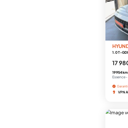
HYUN
1.0 T-GDI
17 98
19 954 km
Essence -
Garant
VPN A