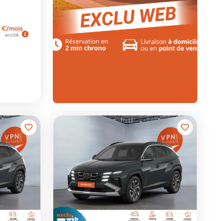
€/mois
en LOA