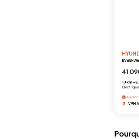
HYUN
EV 65kWh 
41 09
10 km -
2
Électrique
Garant
VPN A
Pourqu