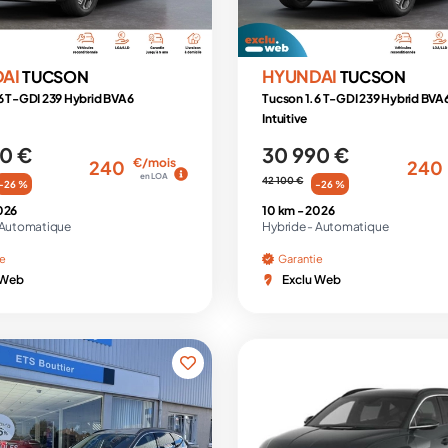
DAI
HYUNDAI
TUCSON
TUCSON
6 T-GDI 239 Hybrid BVA6
Tucson 1.6 T-GDI 239 Hybrid BVA
Intuitive
0 €
30 990 €
€/mois
240
240
en LOA
42 100 €
-26 %
-26 %
026
10 km -
2026
Automatique
Hybride -
Automatique
ie
Garantie
 Web
Exclu Web