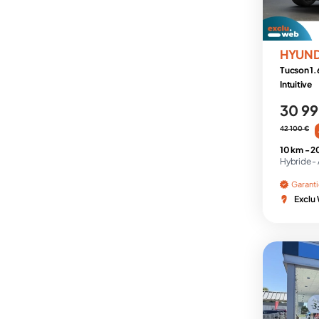
HYUN
Tucson 1.
Intuitive
30 99
42 100 €
10 km -
2
Hybride -
Garant
Exclu