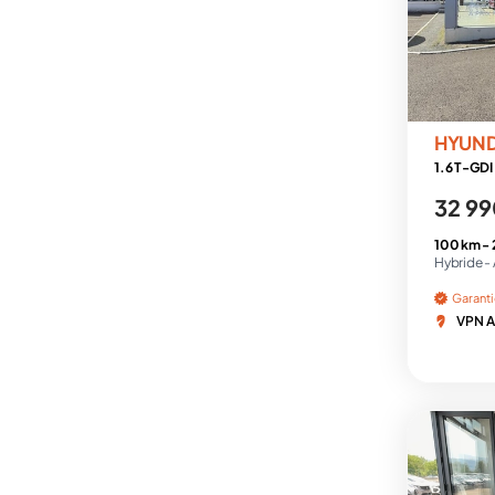
HYUN
1.6 T-GDI
32 99
100 km -
Hybride -
Garant
VPN A