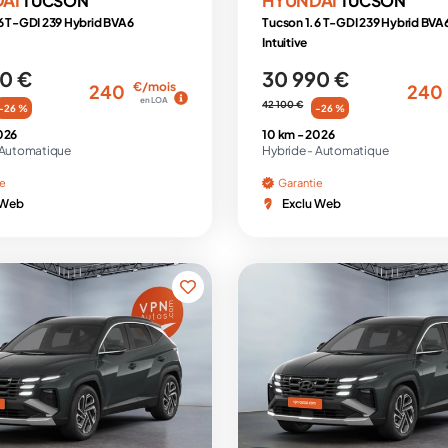
TUCSON
TUCSON
6 T-GDI 239 Hybrid BVA6
Tucson 1.6 T-GDI 239 Hybrid BVA
Intuitive
0 €
30 990 €
€/mois
240
240
en LOA
42 100 €
-26 %
-26 %
026
10 km -
2026
Automatique
Hybride -
Automatique
ie
Garantie
 Web
Exclu Web