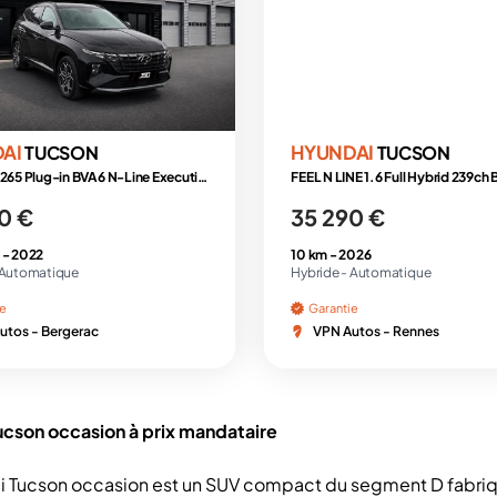
DAI
HYUNDAI
TUCSON
TUCSON
1.6 T-GDI 265 Plug-in BVA6 N-Line Executive
0 €
35 290 €
 -
2022
10 km -
2026
Automatique
Hybride -
Automatique
ie
Garantie
utos - Bergerac
VPN Autos - Rennes
ucson occasion à prix mandataire
i Tucson occasion est un SUV compact du segment D fabri