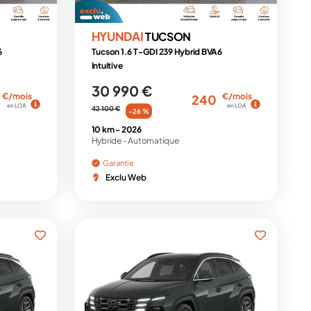
HYUNDAI
TUCSON
6
Tucson 1.6 T-GDI 239 Hybrid BVA6
Intuitive
30 990 €
€/mois
€/mois
240
en LOA
en LOA
42 100 €
-26 %
10 km -
2026
Hybride -
Automatique
Garantie
Exclu Web