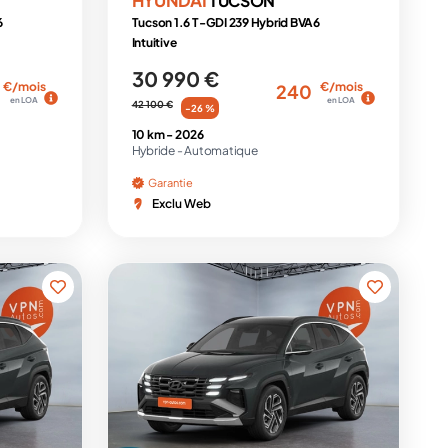
TUCSON
6
Tucson 1.6 T-GDI 239 Hybrid BVA6
Intuitive
30 990 €
€/mois
€/mois
240
en LOA
en LOA
42 100 €
-26 %
10 km -
2026
Hybride -
Automatique
Garantie
Exclu Web