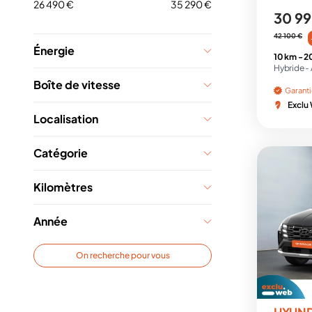
26 490 €
35 290 €
30 99
42 100 €
Énergie
10 km -
2
Hybride -
Boîte de vitesse
Garant
Exclu
Localisation
Catégorie
Kilomètres
Année
On recherche pour vous
HYUN