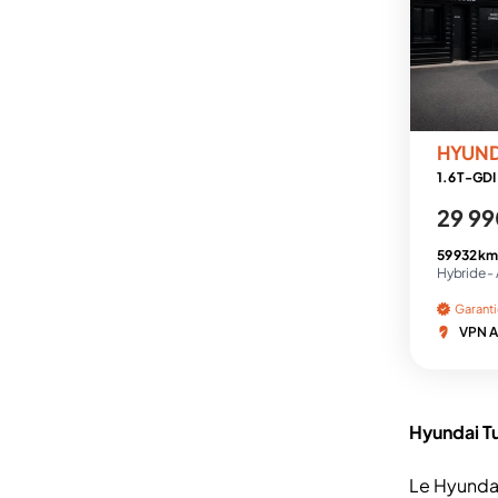
HYUN
29 99
59 932 km
Hybride -
Garant
VPN A
Hyundai T
Le Hyunda