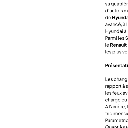
sa quatriè
d'autres m
de
Hyundai
avancé, à l
Hyundai à
Parmi les 
le
Renault 
les plus v
Présentat
Les change
rapport à 
les feux a
charge ou 
A l'arrièr
tridimensi
Parametric
Quant à sa