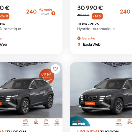
0 €
30 990 €
€/mois
240
240
en LOA
42 100 €
-26 %
-26 %
026
10 km -
2026
Automatique
Hybride -
Automatique
ie
Garantie
 Web
Exclu Web
DAI
HYUNDAI