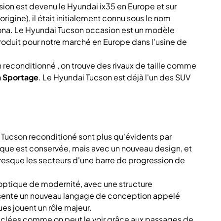
ion est devenu le Hyundai ix35 en Europe et sur
igine), il était initialement connu sous le nom
izona. Le Hyundai Tucson occasion est un modèle
t produit pour notre marché en Europe dans l'usine de
 reconditionné , on trouve des rivaux de taille comme
a Sportage
. Le Hyundai Tucson est déjà l'un des SUV
Tucson reconditioné sont plus qu'évidents par
ique est conservée, mais avec un nouveau design, et
 presque les secteurs d'une barre de progression de
e optique de modernité, avec une structure
présente un nouveau langage de conception appelé
s jouent un rôle majeur.
musclées comme on peut le voir grâce aux passages de