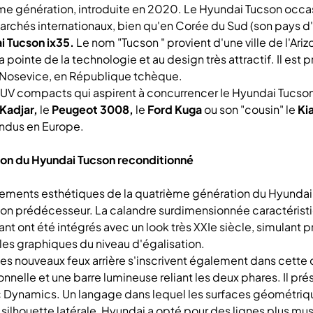
me génération, introduite en 2020. Le Hyundai Tucson occas
archés internationaux, bien qu'en Corée du Sud (son pays d'or
 Tucson ix35.
Le nom "Tucson " provient d'une ville de l'Ar
a pointe de la technologie et au design très attractif. Il es
 Nosevice, en République tchèque.
SUV compacts qui aspirent à concurrencer le Hyundai Tucson
Kadjar,
le
Peugeot 3008,
le
Ford Kuga
ou son "cousin" le
Ki
endus en Europe.
ion du Hyundai Tucson reconditionné
ments esthétiques de la quatrième génération du Hyundai 
son prédécesseur. La calandre surdimensionnée caractérist
vant ont été intégrés avec un look très XXIe siècle, simulant
les graphiques du niveau d'égalisation.
e, les nouveaux feux arrière s'inscrivent également dans cett
onnelle et une barre lumineuse reliant les deux phares. Il 
 Dynamics. Un langage dans lequel les surfaces géométrique
 silhouette latérale, Hyundai a opté pour des lignes plus 