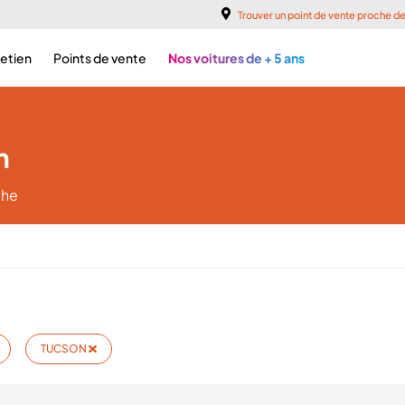
Trouver un point de vente proche d
retien
Points de vente
Nos voitures de + 5 ans
n
che
TUCSON