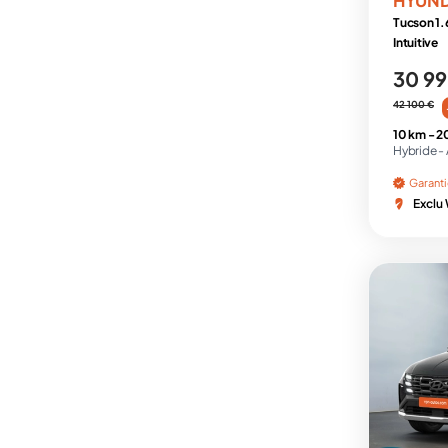
Tucson 1.
Intuitive
30 99
42 100 €
10 km -
2
Hybride -
Garant
Exclu