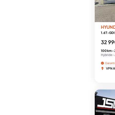
HYUN
1.6 T-GDI
32 99
100 km -
Hybride -
Garant
VPN A