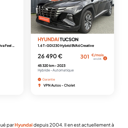
HYUNDAI
TUCSON
FEEL N LINE 1.6 Full Hybrid 239ch Bva Feel N Line
1.6 T-GDI 230 Hybrid BVA6 Creative
26 490 €
€/mois
301
en LOA
45 320 km -
2023
Hybride -
Automatique
Garantie
VPN Autos - Cholet
qué par
Hyundai
depuis 2004. Il en est actuellement à