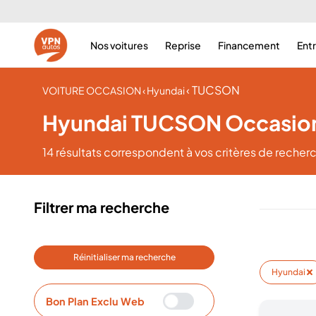
Nos voitures
Reprise
Financement
Ent
‹ TUCSON
VOITURE OCCASION
‹ Hyundai
Hyundai TUCSON Occasio
14 résultats
correspondent à vos critères de recher
Filtrer ma recherche
Réinitialiser ma recherche
Hyundai
Bon Plan Exclu Web