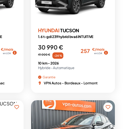
HYUNDAI
TUCSON
VE
1.6 t-gdi 239 hybrid bva6 INTUITIVE
30 990 €
€/mois
€/mois
257
en LOA
en LOA
41 000 €
-24 %
10 km -
2026
Hybride -
Automatique
Garantie
nac
VPN Autos - Bordeaux - Lormont