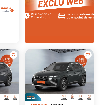
€/mois
en LOA
HYUNDAI