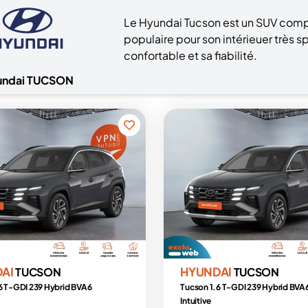
Le Hyundai Tucson est un SUV compa
populaire pour son intérieuer très s
confortable et sa fiabilité.
undai TUCSON
DAI
HYUNDAI
TUCSON
TUCSON
6 T-GDI 239 Hybrid BVA6
Tucson 1.6 T-GDI 239 Hybrid BVA
Intuitive