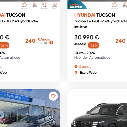
DAI
HYUNDAI
TUCSON
TUCSON
6 T-GDI 239 Hybrid BVA6
Tucson 1.6 T-GDI 239 Hybrid BVA
Intuitive
0 €
30 990 €
€/mois
240
240
en LOA
42 100 €
-26 %
-26 %
026
10 km -
2026
Automatique
Hybride -
Automatique
ie
Garantie
 Web
Exclu Web