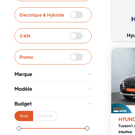
Electrique & Hybride
Hy
0 KM
Promo
Marque
Modèle
Budget
Total
Mensuel
HYUN
Tucson 1.
Intuitive