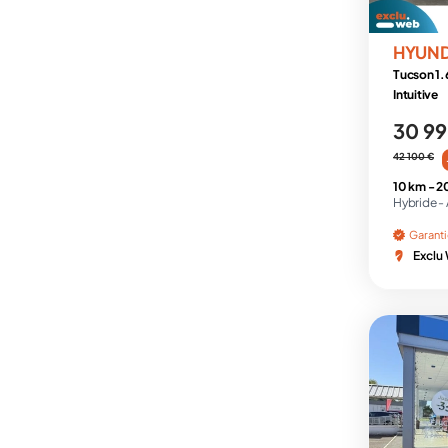
HYUN
Tucson 1.
Intuitive
30 99
42 100 €
10 km -
2
Hybride -
Garant
Exclu