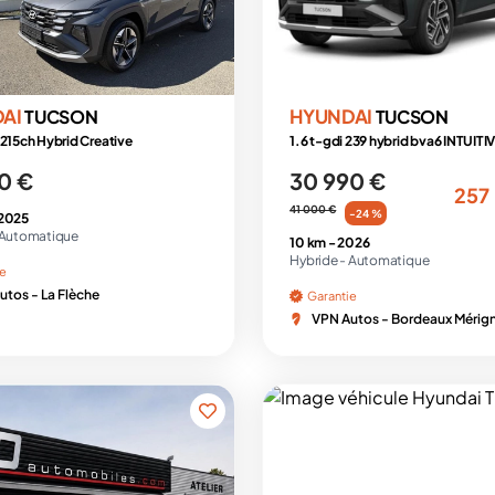
DAI
HYUNDAI
TUCSON
TUCSON
 215ch Hybrid Creative
1.6 t-gdi 239 hybrid bva6 INTUITI
0 €
30 990 €
257
41 000 €
-24 %
2025
Automatique
10 km -
2026
Hybride -
Automatique
ie
utos - La Flèche
Garantie
VPN Autos - Bordeaux Mérig