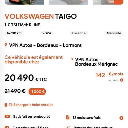
VOLKSWAGEN
TAIGO
1.0 TSI 116ch RLINE
16700 km
2024
Essence
Manuelle
VPN Autos - Bordeaux - Lormont
Ce véhicule est également
VPN Autos -
disponible chez :
Bordeaux Mérignac
142
€/mois
20 490
€ TTC
en crédit
21 490 €
-1 000 €
Télécharger la fiche produit
Satisfait ou remboursé
12 mois sans frais
Garantie jusqu'à 5 ans
Reprise de votre voiture