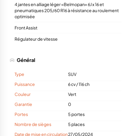
4 jantes en alliage léger «Belmopan» 6J x 16 et
pneumatiques 205/60 R16 à résistance au roulement
optimisée
Front Assist
Régulateur de vitesse
Général
Type
SUV
Puissance
6 cv
/
116 ch
Couleur
Vert
Garantie
0
Portes
5 portes
Nombre de sièges
5 places
Date de mise en circulation
27/05/2024