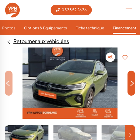
05 33 52 26 36
Photos
Options & Equipements
Fiche technique
Financement
Retourner aux véhicules
<
>