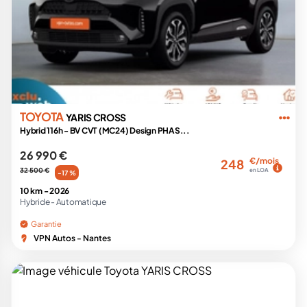
TOYOTA
YARIS CROSS
Hybrid 116h - BV CVT (MC24) Design PHAS...
26 990 €
€/mois
248
32 500 €
en LOA
-17 %
10 km -
2026
Hybride -
Automatique
Garantie
VPN Autos - Nantes