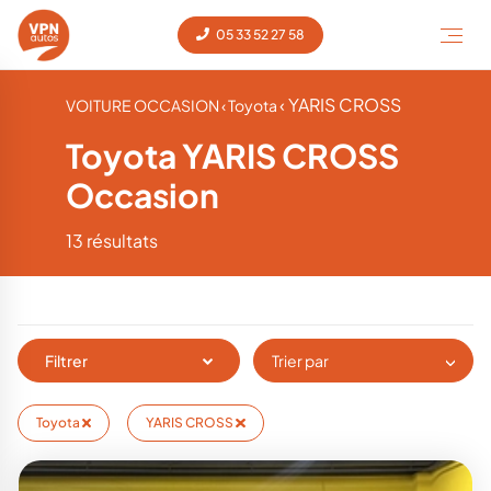
05 33 52 27 58
‹ YARIS CROSS
VOITURE OCCASION
‹ Toyota
Toyota YARIS CROSS
Occasion
13 résultats
Filtrer
Trier par
Toyota
YARIS CROSS