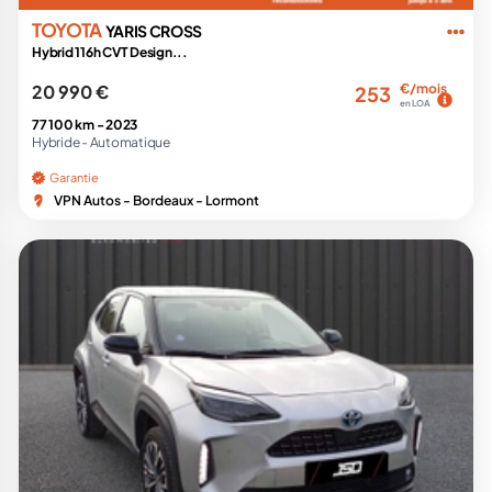
TOYOTA
YARIS CROSS
Hybrid 116h CVT Design...
20 990 €
€/mois
253
en LOA
77 100 km -
2023
Hybride -
Automatique
Garantie
VPN Autos - Bordeaux - Lormont