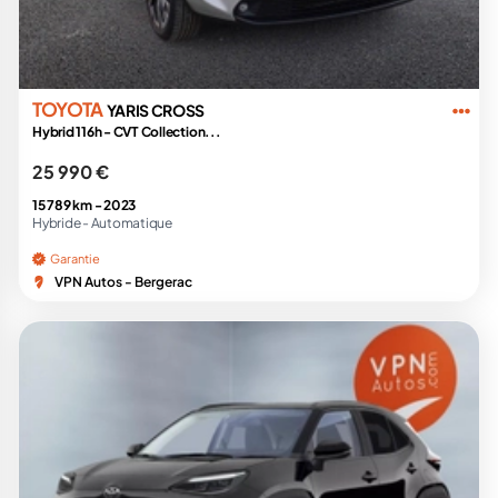
TOYOTA
YARIS CROSS
Hybrid 116h - CVT Collection...
25 990 €
15 789 km -
2023
Hybride -
Automatique
Garantie
VPN Autos - Bergerac