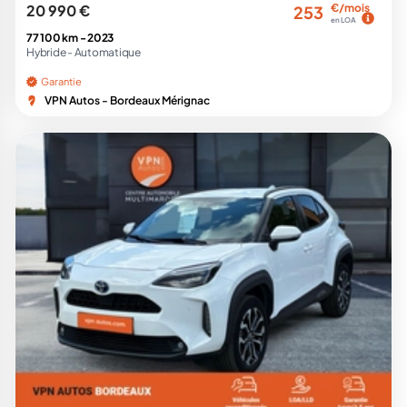
20 990 €
€/mois
253
en LOA
77 100 km -
2023
Hybride -
Automatique
Garantie
VPN Autos - Bordeaux Mérignac