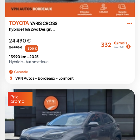
TOYOTA
YARIS CROSS
hybride 116h 2wd Design...
24 490 €
€/mois
332
24 990 €
en crédit
-500 €
13 990 km -
2025
Hybride -
Automatique
Garantie
VPN Autos - Bordeaux - Lormont
Prix
promo