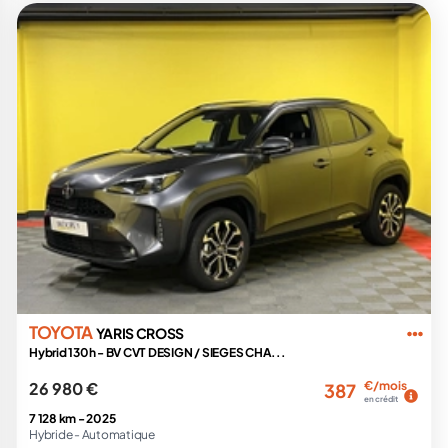
TOYOTA
YARIS CROSS
Hybrid 130h - BV CVT DESIGN / SIEGES CHA...
26 980 €
€/mois
387
en crédit
7 128 km -
2025
Hybride -
Automatique