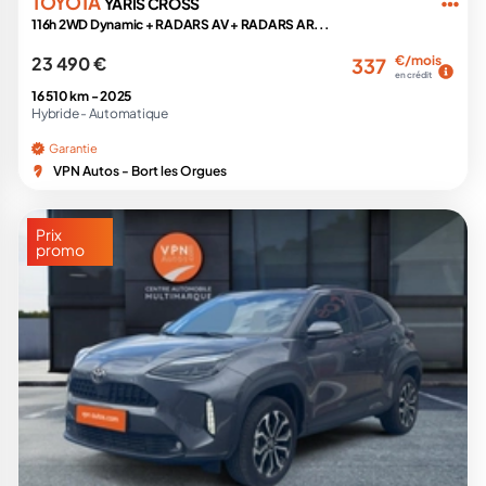
TOYOTA
YARIS CROSS
116h 2WD Dynamic + RADARS AV + RADARS AR...
23 490 €
€/mois
337
en crédit
16 510 km -
2025
Hybride -
Automatique
Garantie
VPN Autos - Bort les Orgues
Prix
promo