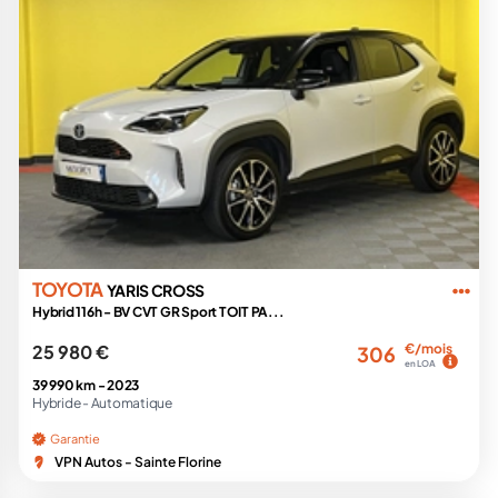
TOYOTA
YARIS CROSS
Hybrid 116h - BV CVT GR Sport TOIT PA...
25 980 €
€/mois
306
en LOA
39 990 km -
2023
Hybride -
Automatique
Garantie
VPN Autos - Sainte Florine