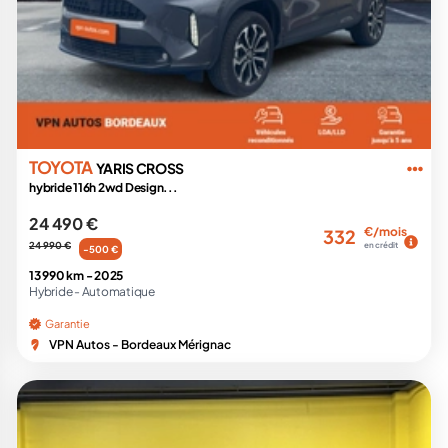
TOYOTA
YARIS CROSS
hybride 116h 2wd Design...
24 490 €
€/mois
332
24 990 €
en crédit
-500 €
13 990 km -
2025
Hybride -
Automatique
Garantie
VPN Autos - Bordeaux Mérignac