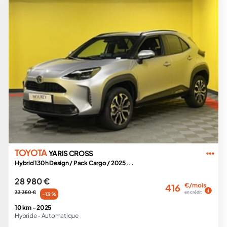
TOYOTA
YARIS CROSS
Hybrid 130h Design / Pack Cargo / 2025 ...
28 980 €
€/mois
416
33 350 €
en crédit
-13 %
10 km -
2025
Hybride -
Automatique