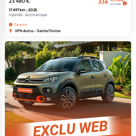
23 480 €
336
en crédit
17 497 km -
2025
Hybride -
Automatique
Garantie
VPN Autos - Sainte Florine