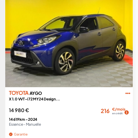
TOYOTA
AYGO
X 1.0 VVT-i 72 MY24 Design...
14 980 €
€/mois
216
en crédit
14 619 km -
2024
Essence -
Manuelle
Garantie