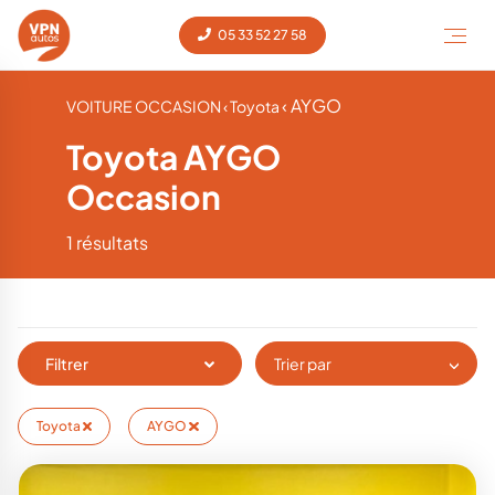
05 33 52 27 58
‹ AYGO
VOITURE OCCASION
‹ Toyota
Toyota AYGO
Occasion
1 résultats
Filtrer
Trier par
Toyota
AYGO