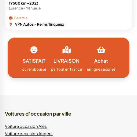
19 500 km -
2023
Essence -
Manuelle
Garantie
VPN Autos - Reims Tinqueux
SATISFAIT
LIVRAISON
Achat
ou remboursé
partout en France
en ligne sécurisé
Voitures d’occasion par ville
Voiture occasion Alès
Voiture occasion Angers