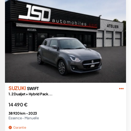
SUZUKI
SWIFT
1.2 Dualjet + Hybrid Pack...
14 490 €
38 920 km -
2023
Essence -
Manuelle
Garantie