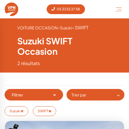
05 33 52 27 58
‹ SWIFT
VOITURE OCCASION
‹ Suzuki
Suzuki SWIFT
Occasion
2 résultats
Filtrer
Trier par
Suzuki
SWIFT