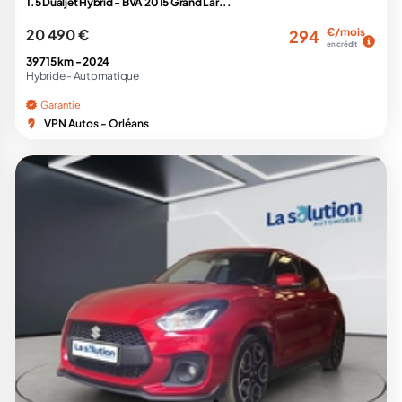
1.5 Dualjet Hybrid - BVA 2015 Grand Lar...
20 490 €
€/mois
294
en crédit
39 715 km -
2024
Hybride -
Automatique
Garantie
VPN Autos - Orléans