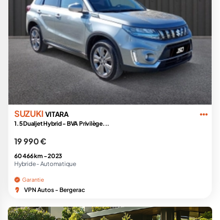
SUZUKI
VITARA
1.5 Dualjet Hybrid - BVA Privilège...
19 990 €
60 466 km -
2023
Hybride -
Automatique
Garantie
VPN Autos - Bergerac