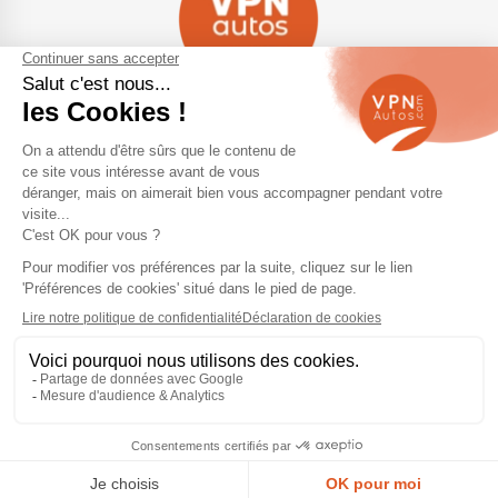
Navigation
Qui sommes-nous ?
Contactez-nous
VPN Autos Pro - Notre site de
Plan du site
voitures d'occasion pour
professionnels & marchands
Mentions légales
Rejoindre le réseau VPN Autos
Blog
Me connecter
Suivez-nous
© 2026 VPN Autos —
Mentions légales
et