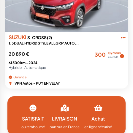
SUZUKI
S-CROSS (2)
1.5 DUAL HYBRID STYLE ALLGRIP AUTO...
20 890 €
€/mois
300
en crédit
61 500 km -
2024
Hybride -
Automatique
Garantie
VPN Autos - PUY EN VELAY
SATISFAIT
LIVRAISON
Achat
ou remboursé
partout en France
en ligne sécurisé