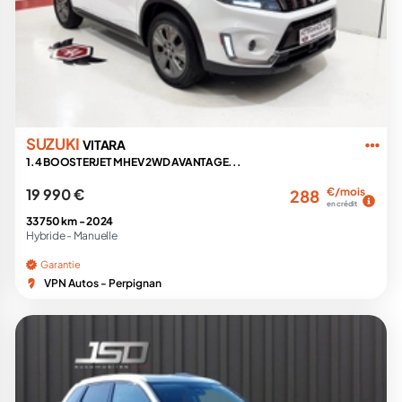
SUZUKI
VITARA
1.4 BOOSTERJET MHEV 2WD AVANTAGE...
19 990 €
€/mois
288
en crédit
33 750 km -
2024
Hybride -
Manuelle
Garantie
VPN Autos - Perpignan