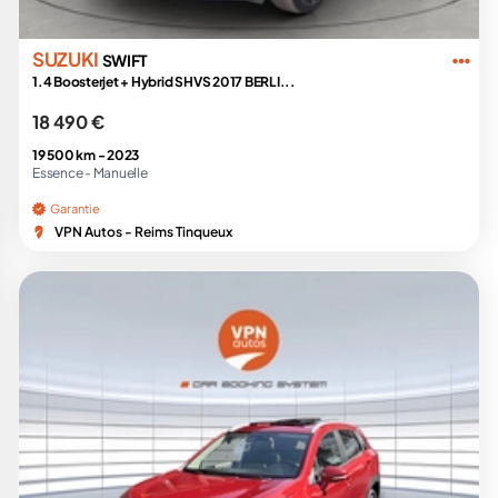
SUZUKI
SWIFT
1.4 Boosterjet + Hybrid SHVS 2017 BERLI...
18 490 €
19 500 km -
2023
Essence -
Manuelle
Garantie
VPN Autos - Reims Tinqueux