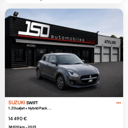
SUZUKI
SWIFT
1.2 Dualjet + Hybrid Pack...
14 490 €
38 920 km -
2023