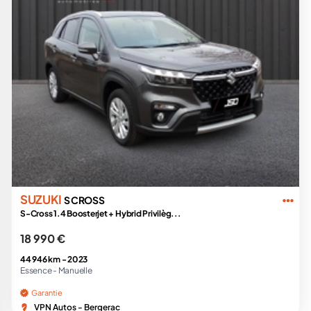
SUZUKI
S CROSS
S-Cross 1.4 Boosterjet + Hybrid Privilèg...
18 990 €
44 946 km -
2023
Essence -
Manuelle
Garantie
VPN Autos - Bergerac