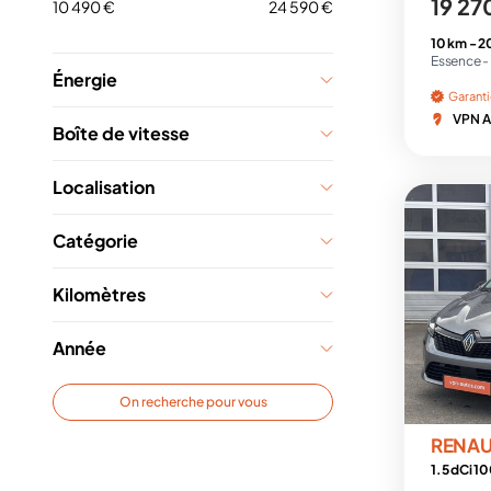
19 27
10 490 €
24 590 €
10 km -
2
Essence -
Énergie
Garant
VPN A
Boîte de vitesse
Localisation
Catégorie
Kilomètres
Année
On recherche pour vous
RENAU
1.5 dCi 10