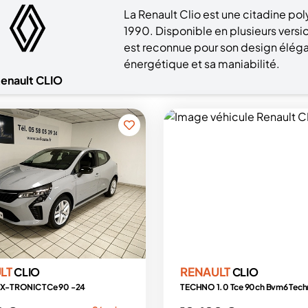
La Renault Clio est une citadine po
1990. Disponible en plusieurs version
est reconnue pour son design élégan
énergétique et sa maniabilité.
enault CLIO
LT
RENAULT
CLIO
CLIO
n X-TRONIC TCe 90 -24
TECHNO 1.0 Tce 90ch Bvm6 Tec