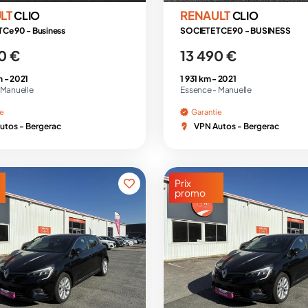
LT
RENAULT
CLIO
CLIO
Ce 90 - Business
SOCIETE TCE 90 - BUSINESS
0 €
13 490 €
m -
2021
1 931 km -
2021
Manuelle
Essence -
Manuelle
ie
Garantie
utos - Bergerac
VPN Autos - Bergerac
Prix
promo