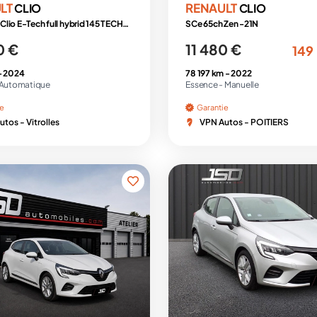
LT
RENAULT
CLIO
CLIO
RENAULT Clio E-Tech full hybrid 145 TECHNO 2386 KLM
SCe 65ch Zen -21N
0 €
11 480 €
149
-
2024
78 197 km -
2022
Automatique
Essence -
Manuelle
ie
Garantie
tos - Vitrolles
VPN Autos - POITIERS