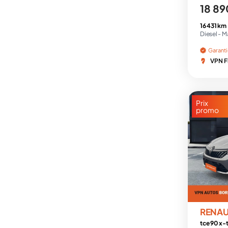
18 89
16 431 km
Diesel -
M
Garant
VPN F
Prix
promo
RENAU
tce 90 x