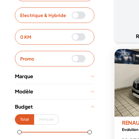
Electrique & Hybride
R
0 KM
Promo
Marque
Modèle
Budget
Total
Mensuel
RENAU
Evolutio