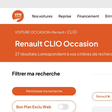
Nos voitures
Reprise
Financement
Ent
‹ CLIO
VOITURE OCCASION
‹ Renault
Renault CLIO Occasion
27 résultats
correspondent à vos critères de recher
Filtrer ma recherche
Réinitialiser ma recherche
Renault
Bon Plan Exclu Web