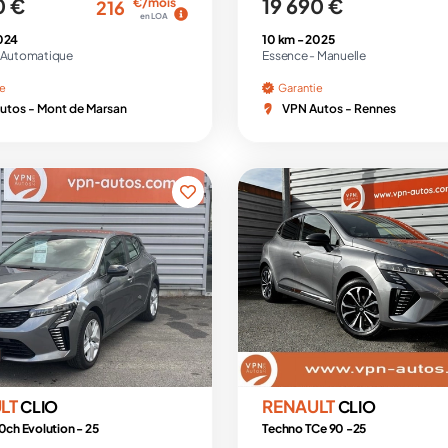
0 €
19 690 €
€/mois
216
en LOA
024
10 km -
2025
Automatique
Essence -
Manuelle
ie
Garantie
utos - Mont de Marsan
VPN Autos - Rennes
LT
RENAULT
CLIO
CLIO
0ch Evolution - 25
Techno TCe 90 -25