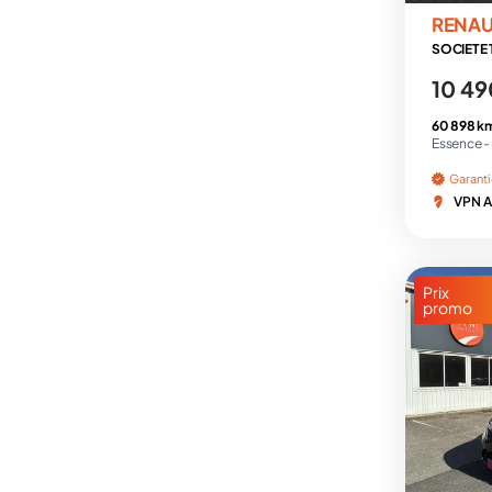
RENAU
SOCIETE T
10 49
60 898 k
Essence -
Garant
VPN A
Prix
promo