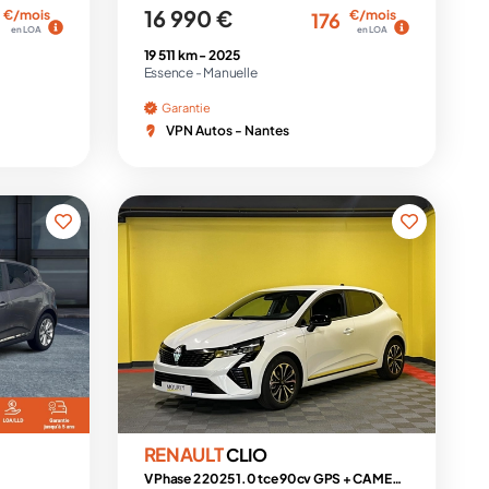
16 990 €
€/mois
€/mois
176
en LOA
en LOA
19 511 km -
2025
Essence -
Manuelle
Garantie
VPN Autos - Nantes
RENAULT
CLIO
V Phase 2 2025 1.0 tce 90cv GPS + CAMERA + CLIM AUTO