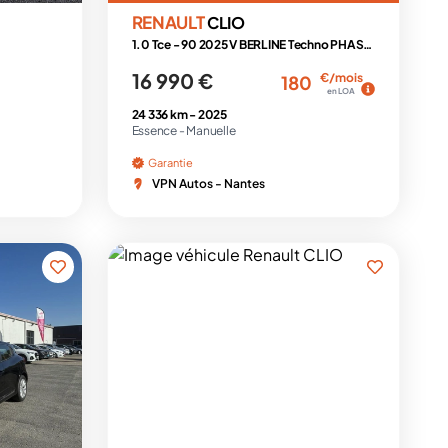
RENAULT
CLIO
1.0 Tce - 90 2025 V BERLINE Techno PHASE 2
16 990 €
€/mois
180
en LOA
24 336 km -
2025
Essence -
Manuelle
Garantie
VPN Autos - Nantes