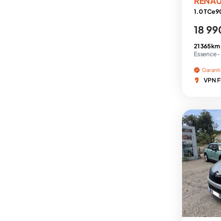
RENAU
1.0 TCe 90
18 99
21 365 km
Essence -
Garant
VPN F