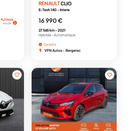
RENAULT
CLIO
E-Tech 140 - Intens
16 990 €
€/mois
en LOA
27 565 km -
2021
Hybride -
Automatique
Garantie
VPN Autos - Bergerac