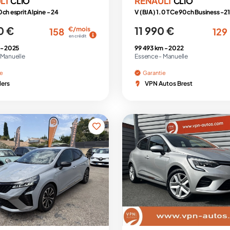
LT
RENAULT
CLIO
CLIO
ch esprit Alpine - 24
V (BJA) 1.0 TCe 90ch Business -2
0 €
11 990 €
€/mois
158
129
en crédit
 -
2025
99 493 km -
2022
Manuelle
Essence -
Manuelle
ie
Garantie
lers
VPN Autos Brest