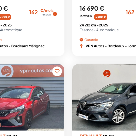
0 €
16 690 €
€/mois
162
162
en LOA
16 990 €
-300 €
-300 €
 -
2025
24 212 km -
2025
Automatique
Essence -
Automatique
ie
Garantie
utos - Bordeaux Mérignac
VPN Autos - Bordeaux - Lor