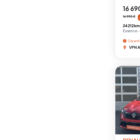
16 69
16 990 €
24 212 km
Essence -
Garant
VPN A