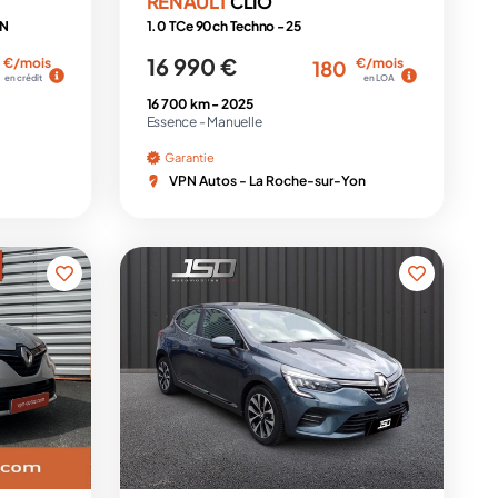
RENAULT
CLIO
1N
1.0 TCe 90ch Techno - 25
16 990 €
€/mois
€/mois
180
en crédit
en LOA
16 700 km -
2025
Essence -
Manuelle
Garantie
VPN Autos - La Roche-sur-Yon