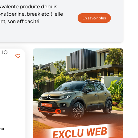
lyvalente produite depuis
s (berline, break etc.), elle
En savoir plus
t, son efficacité
hno