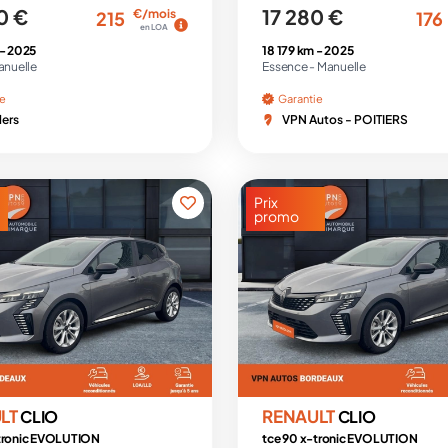
0 €
17 280 €
€/mois
215
176
en LOA
 -
2025
18 179 km -
2025
anuelle
Essence -
Manuelle
ie
Garantie
lers
VPN Autos - POITIERS
Prix
promo
LT
RENAULT
CLIO
CLIO
-tronic EVOLUTION
tce 90 x-tronic EVOLUTION