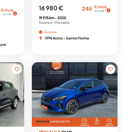
16 980 €
€/mois
245
€/mois
en crédit
en LOA
19 975 km -
2025
Essence -
Manuelle
Garantie
VPN Autos - Sainte Florine
mont