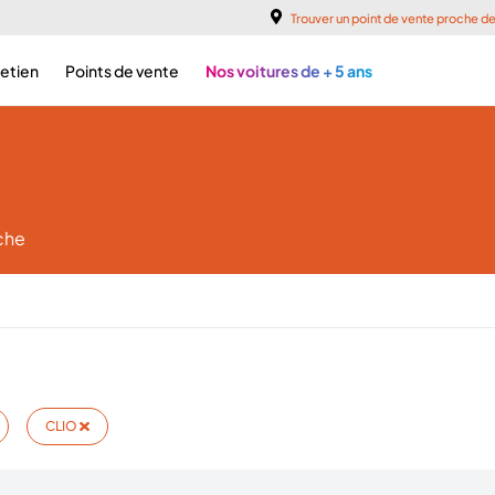
Trouver un point de vente proche d
retien
Points de vente
Nos voitures de + 5 ans
che
CLIO