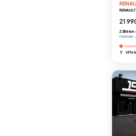
RENAU
21 99
2 386 km 
Hybride -
Garant
VPN Au