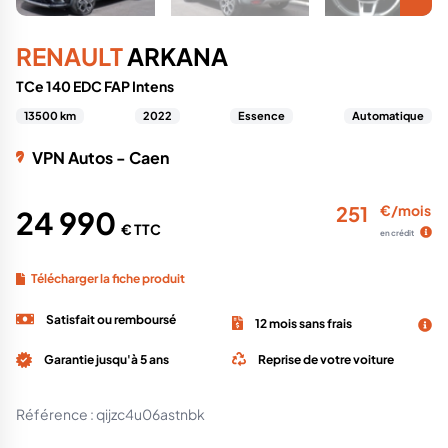
RENAULT
ARKANA
TCe 140 EDC FAP Intens
13500 km
2022
Essence
Automatique
VPN Autos - Caen
251
€/mois
24 990
€ TTC
en crédit
Télécharger la fiche produit
Satisfait ou remboursé
12 mois sans frais
Garantie jusqu'à 5 ans
Reprise de votre voiture
Référence :
qijzc4u06astnbk