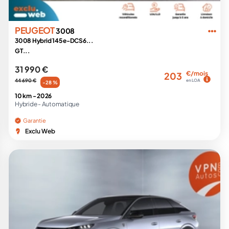
PEUGEOT
3008
3008 Hybrid 145 e-DCS6...
GT...
31 990 €
€/mois
203
44 690 €
en LOA
-28 %
10 km -
2026
Hybride -
Automatique
Garantie
Exclu Web