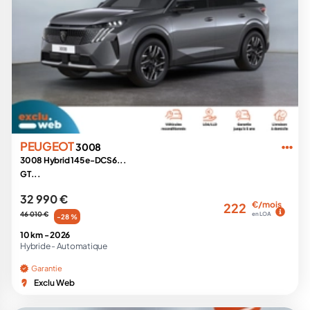
PEUGEOT
3008
3008 Hybrid 145 e-DCS6...
GT...
32 990 €
€/mois
222
46 010 €
en LOA
-28 %
10 km -
2026
Hybride -
Automatique
Garantie
Exclu Web