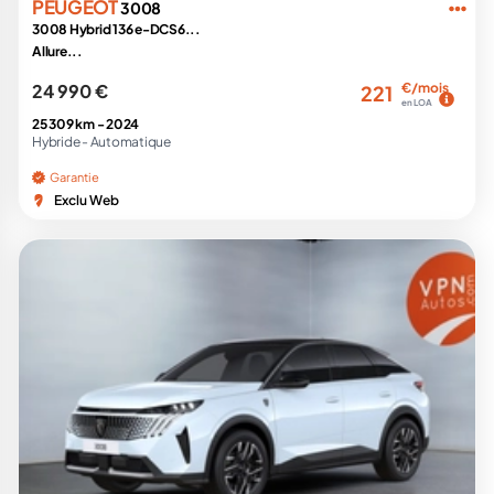
PEUGEOT
3008
3008 Hybrid 136 e-DCS6...
Allure...
24 990 €
€/mois
221
en LOA
25 309 km -
2024
Hybride -
Automatique
Garantie
Exclu Web