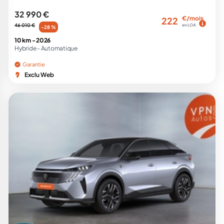
32 990 €
€/mois
222
46 010 €
en LOA
-28 %
10 km -
2026
Hybride -
Automatique
Garantie
Exclu Web