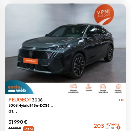
PEUGEOT
3008
3008 Hybrid 145 e-DCS6...
GT...
31 990 €
€/mois
203
44 690 €
en LOA
-28 %