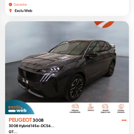
Garantie
Exclu Web
PEUGEOT
3008
3008 Hybrid 145 e-DCS6...
GT...