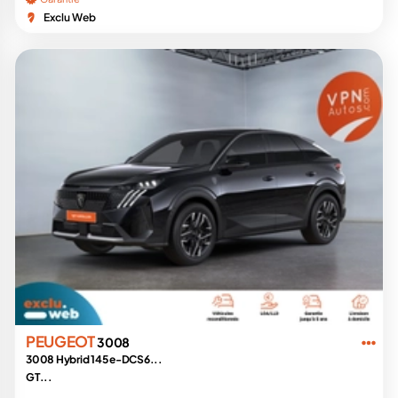
Exclu Web
PEUGEOT
3008
3008 Hybrid 145 e-DCS6...
GT...