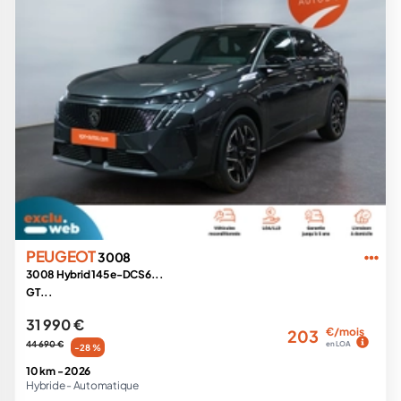
PEUGEOT
3008
3008 Hybrid 145 e-DCS6...
GT...
31 990 €
€/mois
203
44 690 €
en LOA
-28 %
10 km -
2026
Hybride -
Automatique