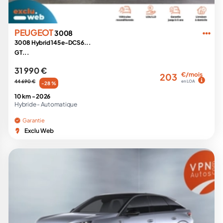
PEUGEOT
3008
3008 Hybrid 145 e-DCS6...
GT...
31 990 €
€/mois
203
44 690 €
en LOA
-28 %
10 km -
2026
Hybride -
Automatique
Garantie
Exclu Web