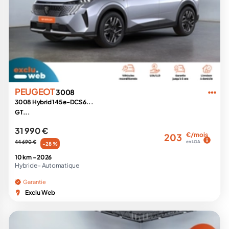
PEUGEOT
3008
3008 Hybrid 145 e-DCS6...
GT...
31 990 €
€/mois
203
44 690 €
en LOA
-28 %
10 km -
2026
Hybride -
Automatique
Garantie
Exclu Web