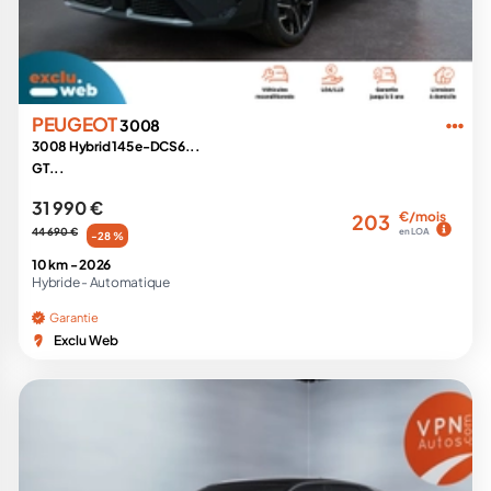
PEUGEOT
3008
3008 Hybrid 145 e-DCS6...
GT...
31 990 €
€/mois
203
44 690 €
en LOA
-28 %
10 km -
2026
Hybride -
Automatique
Garantie
Exclu Web