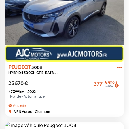
PEUGEOT
3008
HYBRID4 300CH GT E-EAT8...
25 570 €
€/mois
377
en LOA
47 399 km -
2022
Hybride -
Automatique
Garantie
VPN Autos - Clermont