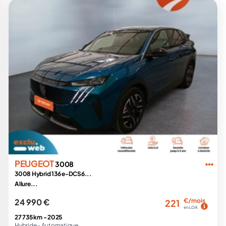
PEUGEOT
3008
3008 Hybrid 136 e-DCS6...
Allure...
24 990 €
€/mois
221
en LOA
27 735 km -
2025
Hybride -
Automatique