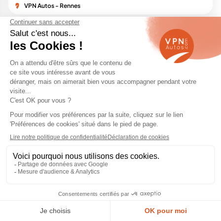
VPN Autos - Rennes
SATISFAIT
LIVRAISON
Achat
ou remboursé
partout en France
en ligne sécurisé
1
2
3
Nouveau Peugeot 3008 de 2024
Le lancement du
nouveau Peugeot 3008
naugure la
troisième génération de ce SUV populaire, promettant
des avancées notables en termes de design,
motorisation, et technologie. Ce modèle réinventé
illustre l'engagement de Peugeot vers une fusion