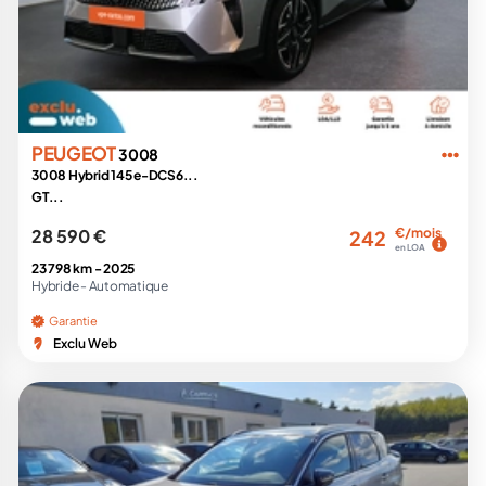
PEUGEOT
3008
3008 Hybrid 145 e-DCS6...
GT...
28 590 €
€/mois
242
en LOA
23 798 km -
2025
Hybride -
Automatique
Garantie
Exclu Web