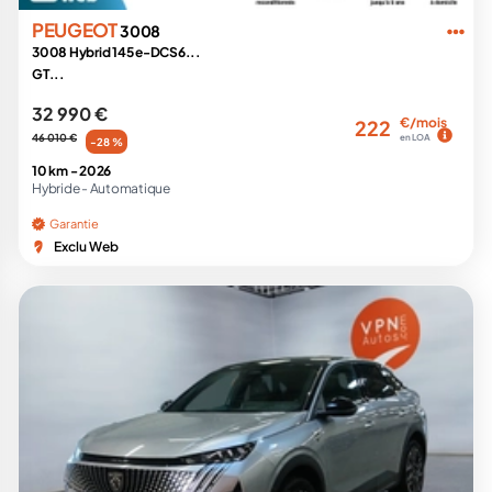
PEUGEOT
3008
3008 Hybrid 145 e-DCS6...
GT...
32 990 €
€/mois
222
46 010 €
en LOA
-28 %
10 km -
2026
Hybride -
Automatique
Garantie
Exclu Web