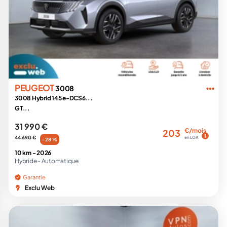
PEUGEOT
3008
3008 Hybrid 145 e-DCS6...
GT...
31 990 €
€/mois
203
44 690 €
en LOA
-28 %
10 km -
2026
Hybride -
Automatique
Garantie
Exclu Web