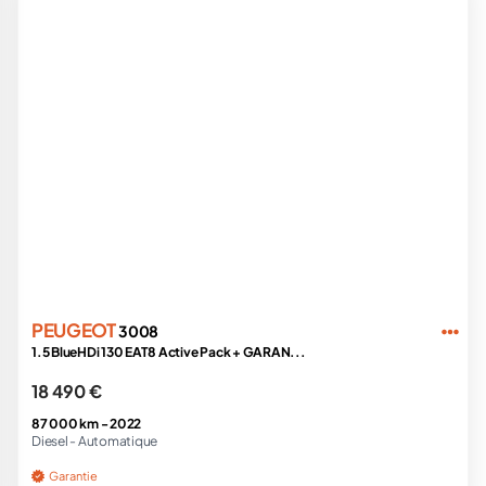
PEUGEOT
3008
1.5 BlueHDi 130 EAT8 Active Pack + GARAN...
18 490 €
87 000 km -
2022
Diesel -
Automatique
Garantie