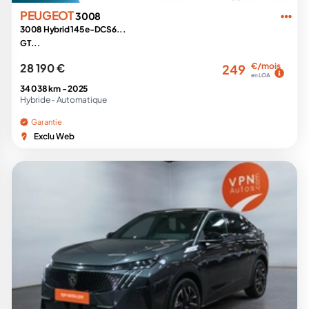
PEUGEOT
3008
3008 Hybrid 145 e-DCS6...
GT...
28 190 €
€/mois
249
en LOA
34 038 km -
2025
Hybride -
Automatique
Garantie
Exclu Web