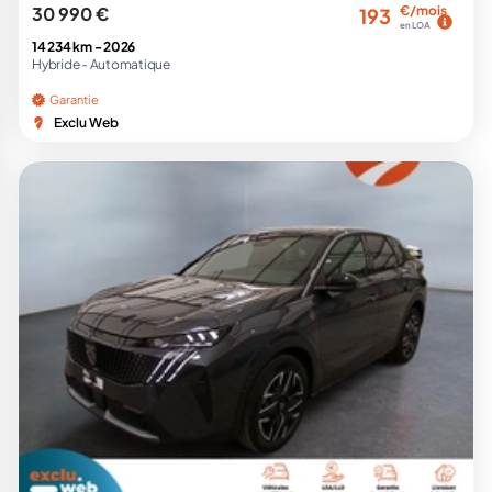
30 990 €
€/mois
193
en LOA
14 234 km -
2026
Hybride -
Automatique
Garantie
Exclu Web