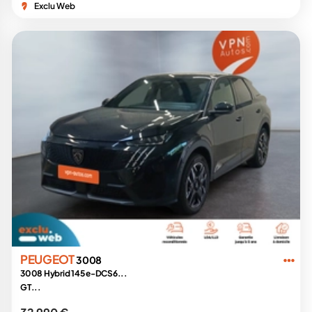
Exclu Web
PEUGEOT
3008
3008 Hybrid 145 e-DCS6...
GT...