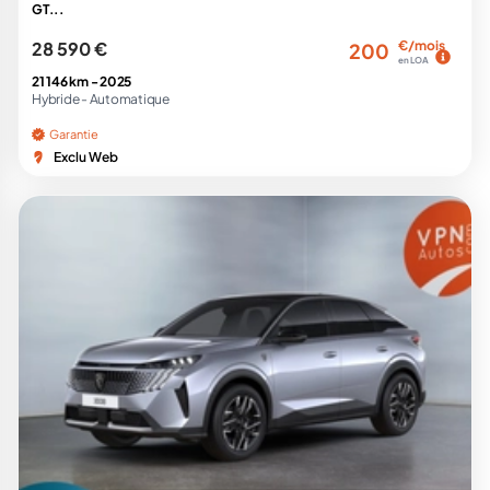
GT...
28 590 €
€/mois
200
en LOA
21 146 km -
2025
Hybride -
Automatique
Garantie
Exclu Web