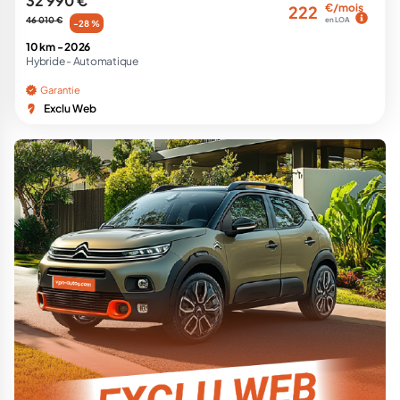
32 990 €
€/mois
222
46 010 €
en LOA
-28 %
10 km -
2026
Hybride -
Automatique
Garantie
Exclu Web