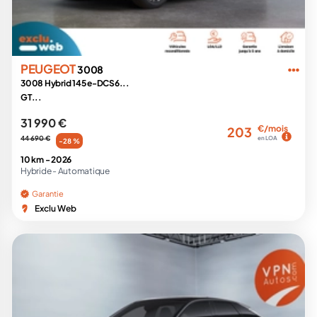
PEUGEOT
3008
3008 Hybrid 145 e-DCS6...
GT...
31 990 €
€/mois
203
44 690 €
en LOA
-28 %
10 km -
2026
Hybride -
Automatique
Garantie
Exclu Web