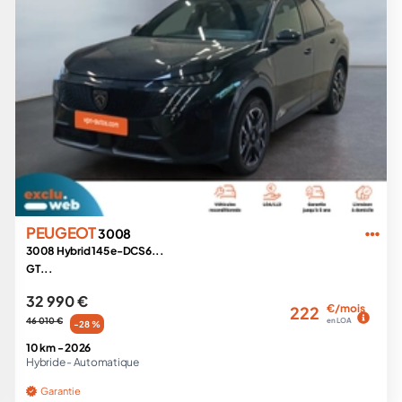
PEUGEOT
3008
3008 Hybrid 145 e-DCS6...
GT...
32 990 €
€/mois
222
46 010 €
en LOA
-28 %
10 km -
2026
Hybride -
Automatique
Garantie