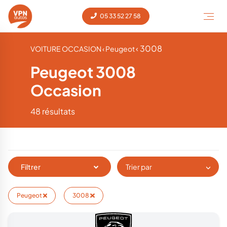
05 33 52 27 58
‹ 3008
VOITURE OCCASION
‹ Peugeot
Peugeot 3008
Occasion
48 résultats
Filtrer
Trier par
Peugeot
3008