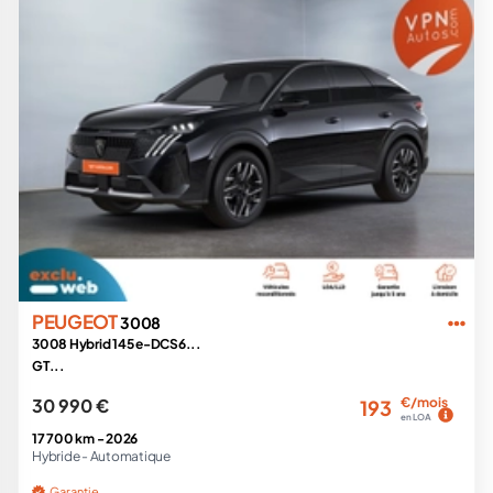
PEUGEOT
3008
3008 Hybrid 145 e-DCS6...
GT...
30 990 €
€/mois
193
en LOA
17 700 km -
2026
Hybride -
Automatique
Garantie