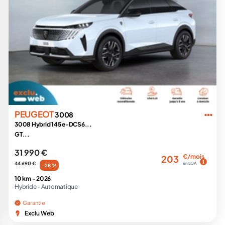
PEUGEOT
3008
3008 Hybrid 145 e-DCS6...
GT...
31 990 €
€/mois
203
44 690 €
en LOA
-28 %
10 km -
2026
Hybride -
Automatique
Garantie
Exclu Web