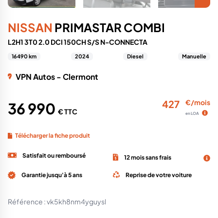
NISSAN
PRIMASTAR COMBI
L2H1 3T0 2.0 DCI 150CH S/S N-CONNECTA
16490 km
2024
Diesel
Manuelle
VPN Autos - Clermont
427
€/mois
36 990
€ TTC
en LOA
Télécharger la fiche produit
Satisfait ou remboursé
12 mois sans frais
Garantie jusqu'à 5 ans
Reprise de votre voiture
Référence :
vk5kh8nm4yguysl