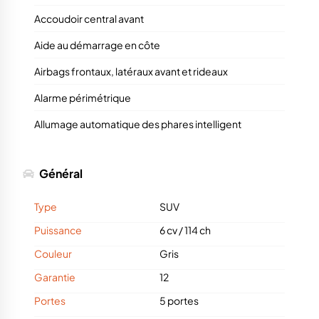
Accoudoir central avant
Aide au démarrage en côte
Airbags frontaux, latéraux avant et rideaux
Alarme périmétrique
Allumage automatique des phares intelligent
Général
Type
SUV
Puissance
6 cv
/
114 ch
Couleur
Gris
Garantie
12
Portes
5 portes