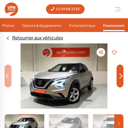
02 49 88 23 92
Photos
Options & Equipements
Fiche technique
Financement
Retourner aux véhicules
<
>