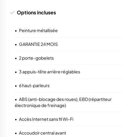
Options incluses
•
Peinture métallisée
•
GARANTIE 24 MOIS
•
2 porte-gobelets
•
3 appuis-tête arrière réglables
•
6 haut-parleurs
•
ABS (anti-blocage des roues), EBD (répartiteur
électronique de freinage)
•
Accès Internet sans fil Wi-Fi
•
Accoudoir central avant