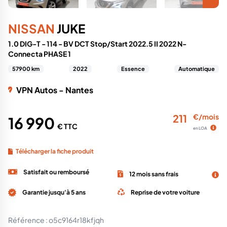
NISSAN
JUKE
1.0 DIG-T - 114 - BV DCT Stop/Start 2022.5 II 2022 N-
Connecta PHASE 1
57900 km
2022
Essence
Automatique
VPN Autos - Nantes
211
€/mois
16 990
€ TTC
en LOA
Télécharger la fiche produit
Satisfait ou remboursé
12 mois sans frais
Garantie jusqu'à 5 ans
Reprise de votre voiture
Référence :
o5c9164r18kfjqh