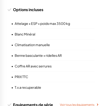
Options incluses
•
Attelage + ESP + poids max 3500 kg
•
Blanc Minéral
•
Climatisation manuelle
•
Benne basculante + ridelles AR
•
Coffre AR avec serrures
•
PRIX TTC
•
T.v.a recuperable
Equipements de série
Voir tous les équipements