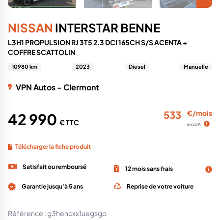
NISSAN
INTERSTAR BENNE
L3H1 PROPULSION RJ 3T5 2.3 DCI 165CH S/S ACENTA +
COFFRE SCATTOLIN
10980 km
2023
Diesel
Manuelle
VPN Autos - Clermont
533
€/mois
42 990
€ TTC
en LOA
Télécharger la fiche produit
Satisfait ou remboursé
12 mois sans frais
Garantie jusqu'à 5 ans
Reprise de votre voiture
Référence :
g3hehcxx1uegsgo